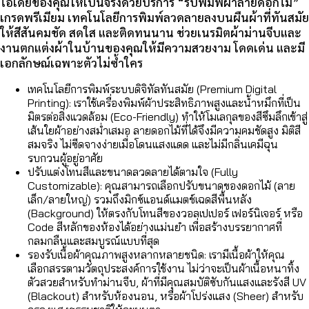
ไอเดียของคุณให้เป็นจริงด้วยบริการ “รับพิมพ์ผ้าลายดอกไม้”
เกรดพรีเมียม เทคโนโลยีการพิมพ์ลวดลายลงบนผืนผ้าที่ทันสมัย
ให้สีสันคมชัด สดใส และติดทนนาน ช่วยเนรมิตผ้าม่านจีบและ
งานตกแต่งผ้าในบ้านของคุณให้มีความสวยงาม โดดเด่น และมี
เอกลักษณ์เฉพาะตัวไม่ซ้ำใคร
เทคโนโลยีการพิมพ์ระบบดิจิทัลทันสมัย (Premium Digital
Printing): เราใช้เครื่องพิมพ์ผ้าประสิทธิภาพสูงและน้ำหมึกที่เป็น
มิตรต่อสิ่งแวดล้อม (Eco-Friendly) ทำให้โมเลกุลของสีซึมลึกเข้าสู่
เส้นใยผ้าอย่างสม่ำเสมอ ลายดอกไม้ที่ได้จึงมีความคมชัดสูง มิติสี
สมจริง ไม่ซีดจางง่ายเมื่อโดนแสงแดด และไม่มีกลิ่นเคมีฉุน
รบกวนผู้อยู่อาศัย
ปรับแต่งโทนสีและขนาดลวดลายได้ตามใจ (Fully
Customizable): คุณสามารถเลือกปรับขนาดของดอกไม้ (ลาย
เล็ก/ลายใหญ่) รวมถึงมิกซ์แอนด์แมตช์เฉดสีพื้นหลัง
(Background) ให้ตรงกับโทนสีของวอลเปเปอร์ เฟอร์นิเจอร์ หรือ
Code สีหลักของห้องได้อย่างแม่นยำ เพื่อสร้างบรรยากาศที่
กลมกลืนและสมบูรณ์แบบที่สุด
รองรับเนื้อผ้าคุณภาพสูงหลากหลายชนิด: เรามีเนื้อผ้าให้คุณ
เลือกสรรตามวัตถุประสงค์การใช้งาน ไม่ว่าจะเป็นผ้าเนื้อหนาทิ้ง
ตัวสวยสำหรับทำม่านจีบ, ผ้าที่มีคุณสมบัติซับกันแสงและรังสี UV
(Blackout) สำหรับห้องนอน, หรือผ้าโปร่งแสง (Sheer) สำหรับ