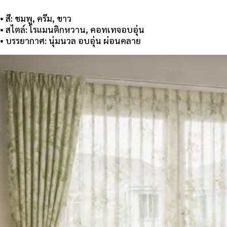
• สี: ชมพู, ครีม, ขาว
• สไตล์: โรแมนติกหวาน, คอทเทจอบอุ่น
• บรรยากาศ: นุ่มนวล อบอุ่น ผ่อนคลาย