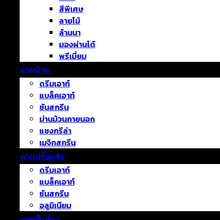
สีพิเศษ
ลายไม้
ล้านนา
มองผ่านได้
พรีเมี่ยม
ม่านม้วน
ดรีมเอาท์
แบล็คเอาท์
ซันสกรีน
ม่านม้วนภายนอก
แชงกรีล่า
เมจิกสกรีน
ม่านปรับแสง
ดรีมเอาท์
แบล็คเอาท์
ซันสกรีน
อลูมิเนียม
ฉากกั้นห้อง