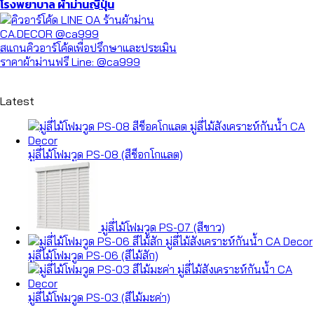
โรงพยาบาล
ผ้าม่านญี่ปุ่น
สแกนคิวอาร์โค้ดเพื่อปรึกษาและประเมิน
ราคาผ้าม่านฟรี Line: @ca999
Latest
มู่ลี่ไม้โฟมวูด PS-08 (สีช็อกโกแลต)
มู่ลี่ไม้โฟมวูด PS-07 (สีขาว)
มู่ลี่ไม้โฟมวูด PS-06 (สีไม้สัก)
มู่ลี่ไม้โฟมวูด PS-03 (สีไม้มะค่า)