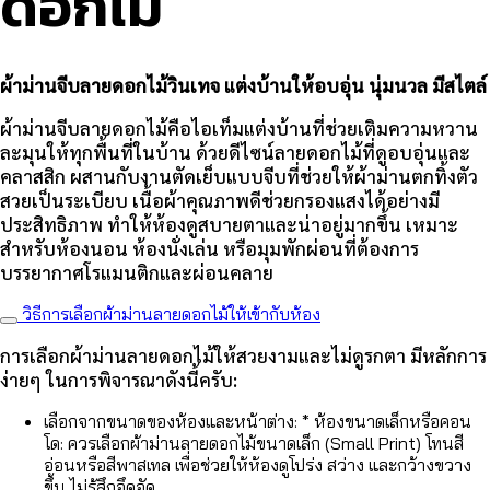
ดอกไม้
ผ้าม่านจีบลายดอกไม้วินเทจ แต่งบ้านให้อบอุ่น นุ่มนวล มีสไตล์
ผ้าม่านจีบลายดอกไม้คือไอเท็มแต่งบ้านที่ช่วยเติมความหวาน
ละมุนให้ทุกพื้นที่ในบ้าน ด้วยดีไซน์ลายดอกไม้ที่ดูอบอุ่นและ
คลาสสิก ผสานกับงานตัดเย็บแบบจีบที่ช่วยให้ผ้าม่านตกทิ้งตัว
สวยเป็นระเบียบ เนื้อผ้าคุณภาพดีช่วยกรองแสงได้อย่างมี
ประสิทธิภาพ ทำให้ห้องดูสบายตาและน่าอยู่มากขึ้น เหมาะ
สำหรับห้องนอน ห้องนั่งเล่น หรือมุมพักผ่อนที่ต้องการ
บรรยากาศโรแมนติกและผ่อนคลาย
วิธีการเลือกผ้าม่านลายดอกไม้ให้เข้ากับห้อง
การเลือกผ้าม่านลายดอกไม้ให้สวยงามและไม่ดูรกตา มีหลักการ
ง่ายๆ ในการพิจารณาดังนี้ครับ:
เลือกจากขนาดของห้องและหน้าต่าง: * ห้องขนาดเล็กหรือคอน
โด: ควรเลือกผ้าม่านลายดอกไม้ขนาดเล็ก (Small Print) โทนสี
อ่อนหรือสีพาสเทล เพื่อช่วยให้ห้องดูโปร่ง สว่าง และกว้างขวาง
ขึ้น ไม่รู้สึกอึดอัด