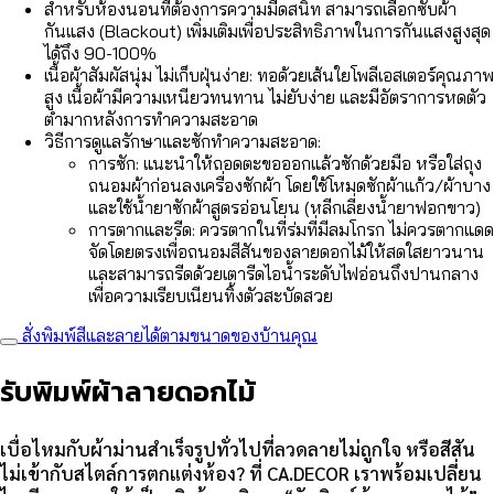
สำหรับห้องนอนที่ต้องการความมืดสนิท สามารถเลือกซับผ้า
กันแสง (Blackout) เพิ่มเติมเพื่อประสิทธิภาพในการกันแสงสูงสุด
ได้ถึง 90-100%
เนื้อผ้าสัมผัสนุ่ม ไม่เก็บฝุ่นง่าย: ทอด้วยเส้นใยโพลีเอสเตอร์คุณภาพ
สูง เนื้อผ้ามีความเหนียวทนทาน ไม่ยับง่าย และมีอัตราการหดตัว
ต่ำมากหลังการทำความสะอาด
วิธีการดูแลรักษาและซักทำความสะอาด:
การซัก: แนะนำให้ถอดตะขอออกแล้วซักด้วยมือ หรือใส่ถุง
ถนอมผ้าก่อนลงเครื่องซักผ้า โดยใช้โหมดซักผ้าแก้ว/ผ้าบาง
และใช้น้ำยาซักผ้าสูตรอ่อนโยน (หลีกเลี่ยงน้ำยาฟอกขาว)
การตากและรีด: ควรตากในที่ร่มที่มีลมโกรก ไม่ควรตากแดด
จัดโดยตรงเพื่อถนอมสีสันของลายดอกไม้ให้สดใสยาวนาน
และสามารถรีดด้วยเตารีดไอน้ำระดับไฟอ่อนถึงปานกลาง
เพื่อความเรียบเนียนทิ้งตัวสะบัดสวย
สั่งพิมพ์สีและลายได้ตามขนาดของบ้านคุณ
รับพิมพ์ผ้าลายดอกไม้
เบื่อไหมกับผ้าม่านสำเร็จรูปทั่วไปที่ลวดลายไม่ถูกใจ หรือสีสัน
ไม่เข้ากับสไตล์การตกแต่งห้อง? ที่ CA.DECOR เราพร้อมเปลี่ยน