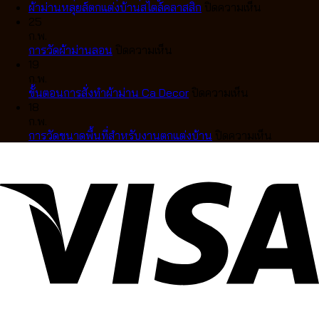
เทป
ไม้
จีบ
ผ้า
บน
ผ้าม่านหลุยส์ตกแต่งบ้านสไตล์คลาสสิก
ปิดความเห็น
สวย
บา
แตก
ม่าน
ผ้า
25
เป๊ะ
สวูด
ต่าง
หลุยส์
ม่าน
ก.พ.
เป็น
14
กัน
บน
สไตล์
หลุยส์
การวัดผ้าม่านลอน
ปิดความเห็น
คลื่น
สี
อย่างไร
การ
ยุโรป
ตกแต่ง
19
ละมุน
มู่ลี่
เลือก
วัด
สุด
บ้าน
ก.พ.
ตา
ไม้
แบบ
ผ้า
หรู
บน
สไตล์
ขั้นตอนการสั่งทำผ้าม่าน Ca Decor
ปิดความเห็น
แบบ
แท้
ไหน
ม่าน
ขั้น
คลาส
18
มือ
คุณภาพ
ดี
ลอน
ตอน
สิก
ก.พ.
อาชีพ
สูง
ให้
การ
บน
การวัดขนาดพื้นที่สำหรับงานตกแต่งบ้าน
ปิดความเห็น
ดีไซน์
เข้า
สั่ง
การ
หรู
กับ
ทำ
วัด
ปรับ
บ้าน
ผ้า
ขนาด
แสง
คุณ
ม่าน
พื้นที่
ได้
Ca
สำหรับ
อย่าง
Decor
งาน
ลงตัว
ตกแต่ง
บ้าน