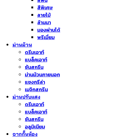
สีพื้น
สีพิเศษ
ลายไม้
ล้านนา
มองผ่านได้
พรีเมี่ยม
ม่านม้วน
ดรีมเอาท์
แบล็คเอาท์
ซันสกรีน
ม่านม้วนภายนอก
แชงกรีล่า
เมจิกสกรีน
ม่านปรับแสง
ดรีมเอาท์
แบล็คเอาท์
ซันสกรีน
อลูมิเนียม
ฉากกั้นห้อง