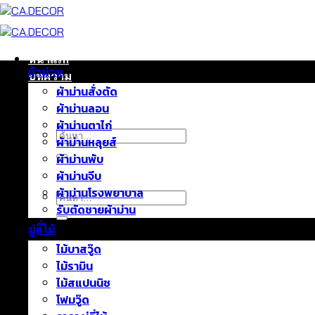
ข้าม
ไป
ยัง
เนื้อหา
หน้าแรก
ผ้าม่าน
บทความ
ผ้าม่านสั่งตัด
ติดต่อเรา
ผ้าม่านลอน
เกี่ยวกับเรา
ผ้าม่านตาไก่
ค้นหา:
ผ้าม่านหลุยส์
ผ้าม่านพับ
ผ้าม่านจีบ
ผ้าม่านโรงพยาบาล
ค้นหา:
รับตัดชายผ้าม่าน
มู่ลี่ไม้
ไม้บาสวู๊ด
ไม้รามิน
ไม้สแปนนิช
โฟมวู๊ด