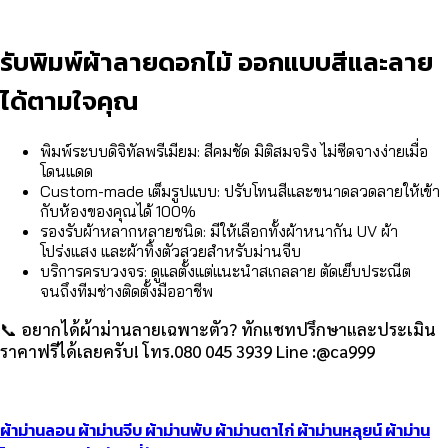
รับพิมพ์ผ้าลายดอกไม้ ออกแบบสีและลาย
ได้ตามใจคุณ
พิมพ์ระบบดิจิทัลพรีเมียม: สีคมชัด มิติสมจริง ไม่ซีดจางง่ายเมื่อ
โดนแดด
Custom-made เต็มรูปแบบ: ปรับโทนสีและขนาดลวดลายให้เข้า
กับห้องของคุณได้ 100%
รองรับผ้าหลากหลายชนิด: มีให้เลือกทั้งผ้าหนากัน UV ผ้า
โปร่งแสง และผ้าทิ้งตัวสวยสำหรับม่านจีบ
บริการครบวงจร: ดูแลตั้งแต่แนะนำสเกลลาย ตัดเย็บประณีต
จนถึงทีมช่างติดตั้งมืออาชีพ
📞 อยากได้ผ้าม่านลายเฉพาะตัว? ทักแชทปรึกษาและประเมิน
ราคาฟรีได้เลยครับ! โทร.080 045 3939 Line :@ca999
ผ้าม่านลอน
ผ้าม่านจีบ
ผ้าม่านพับ
ผ้าม่านตาไก่
ผ้าม่านหลุยน์
ผ้าม่าน