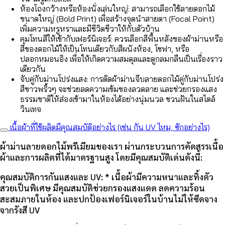
ห้องโถงกว้างหรือห้องนั่งเล่นใหญ่: สามารถเลือกใช้ลายดอกไม้
ขนาดใหญ่ (Bold Print) เพื่อสร้างจุดนำสายตา (Focal Point)
เพิ่มความหรูหราและมีชีวิตชีวาให้กับตัวบ้าน
คุมโทนสีให้เข้ากับเฟอร์นิเจอร์: ควรเลือกสีพื้นหลังของผ้าม่านหรือ
สีของดอกไม้ให้เป็นโทนเดียวกับสีผนังห้อง, โซฟา, หรือ
ปลอกหมอนอิง เพื่อให้เกิดความสมดุลและดูกลมกลืนเป็นเรื่องราว
เดียวกัน
จับคู่กับม่านโปร่งแสง: การติดผ้าม่านจีบลายดอกไม้คู่กับม่านโปร่ง
สีขาวพริ้วๆ จะช่วยลดความเข้มของลวดลาย และช่วยกรองแสง
ธรรมชาติให้ส่องเข้ามาในห้องได้อย่างนุ่มนวล ชวนฝันในสไตล์
วินเทจ
เนื้อผ้าที่ใช้ผลิตมีคุณสมบัติอย่างไร (เช่น กัน UV ไหม, ซักอย่างไร)
ผ้าม่านลายดอกไม้พรีเมียมของเรา ผ่านกระบวนการคัดสรรเนื้อ
ผ้าและการผลิตที่ได้มาตรฐานสูง โดยมีคุณสมบัติเด่นดังนี้:
คุณสมบัติการกันแสงและ UV: * เนื้อผ้ามีความหนาและทิ้งตัว
สวยเป็นพิเศษ มีคุณสมบัติช่วยกรองแสงแดด ลดความร้อน
สะสมภายในห้อง และปกป้องเฟอร์นิเจอร์ในบ้านไม่ให้ซีดจาง
จากรังสี UV