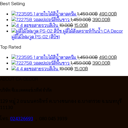
Best Selling
Original
Curre
ลายใบไม้สีน้ำตาลครีม
1,459.00
฿
490.00
฿
Original
price
Current
price
วอลเปเปอร์สีพื้นขาว
1,459.00
฿
390.00
฿
Original
Current
price
was:
price
is:
ตะขอสายรวบสีเงิน
19.00
฿
15.00
฿
price
price
was:
1,459.00฿.
is:
490.
was:
is:
1,459.00฿.
390.00฿
มู่ลี่ไม้โฟมวูด PS-02 (สีบิช)
19.00฿.
15.00฿.
Top Rated
Original
Curre
ลายใบไม้สีน้ำตาลครีม
1,459.00
฿
490.00
฿
Original
price
Current
price
วอลเปเปอร์สีพื้นขาว
1,459.00
฿
390.00
฿
Original
Current
price
was:
price
is:
ตะขอสายรวบสีเงิน
19.00
฿
15.00
฿
price
price
was:
1,459.00฿.
is:
490.
ABOUT CA-DECOR
was:
is:
1,459.00฿.
390.00฿
19.00฿.
15.00฿.
บริษัท ซีเอ.เคคคอร์เรทีฟ จำกัด
129 หมู่ 2 ถนนนครอิทร์ ต.บางขนกอง อ.บางกรวย จ.นนทบุรี
11130
โทร.
024326693
, 080 045 3939