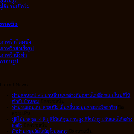
มู่ลี่ม่านเยื่อไผ่
ภาพวิว
ภาพวิวติดผนัง
ภาพวิวสำเร็จรูป
ภาพวิวสั่งทำ
กรอบรูป
Latest News
ม่านลอนเทป VS ม่านจีบ แตกต่างกันอย่างไร เลือกแบบไหนดีให้
บน
เข้ากับบ้านคุณ
ปิดความเห็น
ม่าน
ทำม่านลอนเทป สวย เป๊ะ เป็นคลื่นละมุนตาแบบมืออาชีพ
ปิด
บน
ลอน
ความเห็น
ทำ
เทป
มู่ลี่ไม้บาสวูด 14 สี มู่ลี่ไม้แท้คุณภาพสูง ดีไซน์หรู ปรับแสงได้อย่าง
ม่าน
บน
VS
ลงตัว
ปิดความเห็น
ลอน
มู่ลี่
ม่าน
บน
ผ้าม่านหลุยส์สไตล์ยุโรปสุดหรู
ปิดความเห็น