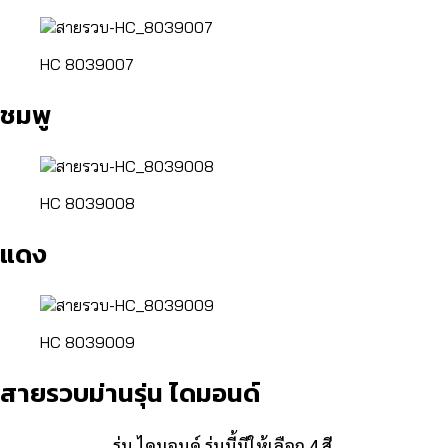
HC 8039007
ชมพู
HC 8039008
แดง
HC 8039009
สายรวบม่านรุ่น ไดมอนด์
รุ่น ไดมอนด์ รุ่นนี้มีให้เลือก 4 สี