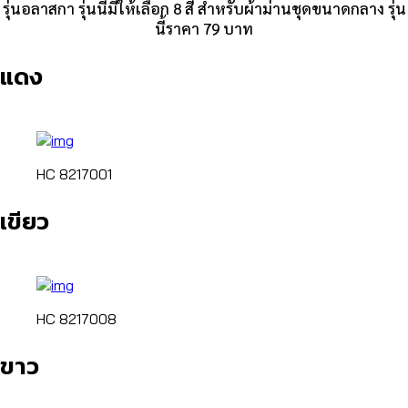
รุ่นอลาสกา รุ่นนี้มีให้เลือก 8 สี สำหรับผ้าม่านชุดขนาดกลาง รุ่น
นี้ราคา 79 บาท
แดง
HC 8217001
เขียว
HC 8217008
ขาว