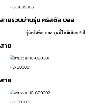
HC-CB0002
สาย
HC-CB0003
สาย
HC-CB0004
สาย