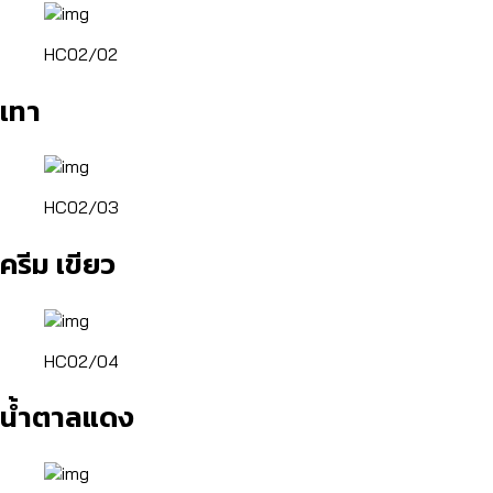
HC02/02
เทา
HC02/03
ครีม เขียว
HC02/04
น้ำตาลแดง