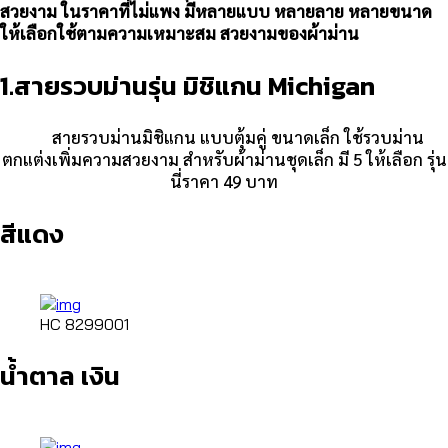
สวยงาม ในราคาที่ไม่แพง มีหลายแบบ หลายลาย หลายขนาด
ให้เลือกใช้ตามความเหมาะสม สวยงามของผ้าม่าน
1.สายรวบม่านรุ่น มิชิแกน Michigan
สายรวบม่านมิชิแกน แบบตุ้มคู่ ขนาดเล็ก ใช้รวบม่าน
ตกแต่งเพิ่มความสวยงาม สำหรับผ้าม่านชุดเล็ก มี 5 ให้เลือก รุ่น
นี่ราคา 49 บาท
สีแดง
HC 8299001
น้ำตาล เงิน