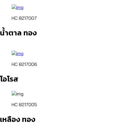
HC 8217007
น้ำตาล ทอง
HC 8217006
โอโรส
HC 8217005
เหลือง ทอง