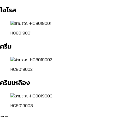
HC8019003
สีอิฐ
HC8019004
ครีม
HC8019005
น้ำตาล