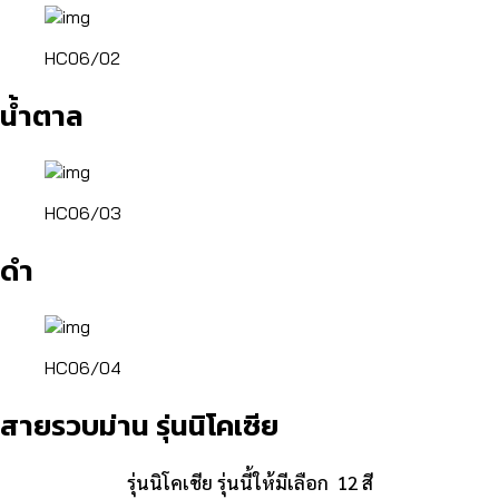
สายรวบม่าน รุ่นนิโคเซีย
รุ่นนิโคเชีย รุ่นนี้ให้มีเลือก 12 สี
โอโรส
HC8019001
ครีม
HC8019002
ครีมเหลือง