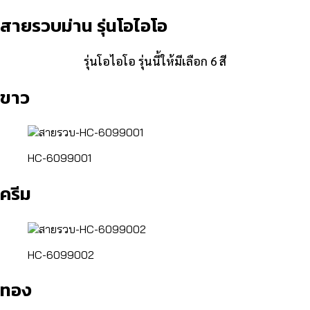
HC-6099002
ทอง
HC-6099003
เผือก
HC-6099004
แดง