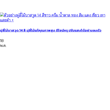
มู่ลี่ไม้บาสวูด 14 สี มู่ลี่ไม้แท้คุณภาพสูง ดีไซน์หรู ปรับแสงได้อย่างลงตัว
18
พ.ค.