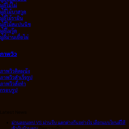
มูลี่ไม้ไผ่
มู่ลี่ไม้บาสวูด
มู่ลี่ไม้รามิน
มู่ลี่ไม้สแปนนิช
มู่ลี่โมวู๊ด
มู่ลี่ม่านเยื่อไผ่
ภาพวิว
ภาพวิวติดผนัง
ภาพวิวสำเร็จรูป
ภาพวิวสั่งทำ
กรอบรูป
Latest News
ม่านลอนเทป VS ม่านจีบ แตกต่างกันอย่างไร เลือกแบบไหนดีให้
บน
เข้ากับบ้านคุณ
ปิดความเห็น