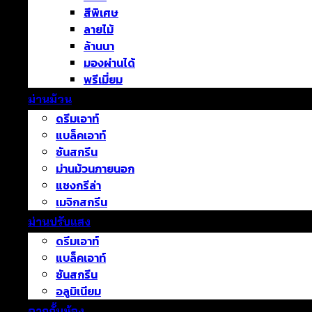
สีพิเศษ
ลายไม้
ล้านนา
มองผ่านได้
พรีเมี่ยม
ม่านม้วน
ดรีมเอาท์
แบล็คเอาท์
ซันสกรีน
ม่านม้วนภายนอก
แชงกรีล่า
เมจิกสกรีน
ม่านปรับแสง
ดรีมเอาท์
แบล็คเอาท์
ซันสกรีน
อลูมิเนียม
ฉากกั้นห้อง