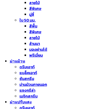
ลายไม้
สีพิเศษ
มู่ลี่
ใบ 50 มม.
สีพื้น
สีพิเศษ
ลายไม้
ล้านนา
มองผ่านได้
พรีเมี่ยม
ม่านม้วน
ดรีมเอาท์
แบล็คเอาท์
ซันสกรีน
ม่านม้วนภายนอก
แชงกรีล่า
เมจิกสกรีน
ม่านปรับแสง
ดรีมเอาท์