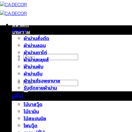
ข้าม
ไป
ยัง
เนื้อหา
หน้าแรก
ผ้าม่าน
บทความ
ผ้าม่านสั่งตัด
ติดต่อเรา
ผ้าม่านลอน
เกี่ยวกับเรา
ผ้าม่านตาไก่
ค้นหา:
ผ้าม่านหลุยส์
ผ้าม่านพับ
ผ้าม่านจีบ
ผ้าม่านโรงพยาบาล
ค้นหา:
รับตัดชายผ้าม่าน
มู่ลี่ไม้
ไม้บาสวู๊ด
ไม้รามิน
ไม้สแปนนิช
โฟมวู๊ด