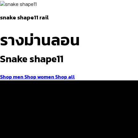
snake shape11 rail
รางม่านลอน
Snake shape11
Shop men
Shop women
Shop all