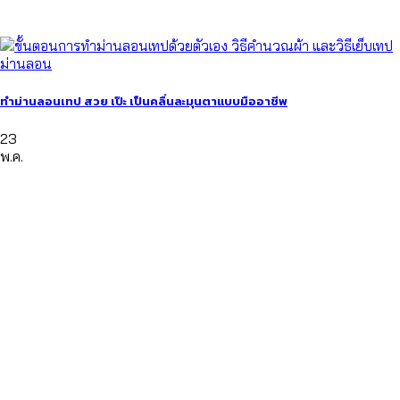
ทำม่านลอนเทป สวย เป๊ะ เป็นคลื่นละมุนตาแบบมืออาชีพ
23
พ.ค.