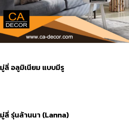
มู่ลี่ อลูมิเนียม แบบมีรู
มู่ลี่ รุ่นล้านนา (Lanna)