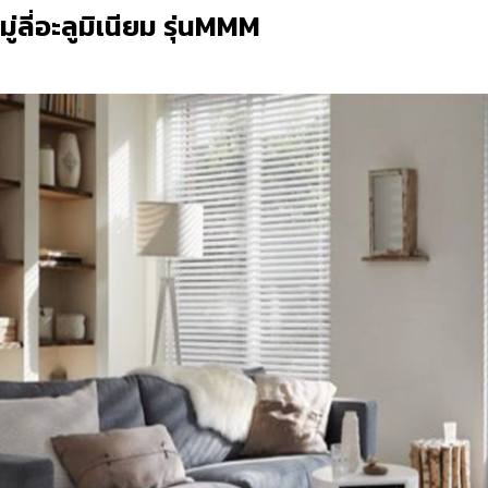
มู่ลี่อะลูมิเนียม รุ่นMMM