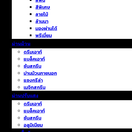
สีพื้น
สีพิเศษ
ลายไม้
ล้านนา
มองผ่านได้
พรีเมี่ยม
ม่านม้วน
ดรีมเอาท์
แบล็คเอาท์
ซันสกรีน
ม่านม้วนภายนอก
แชงกรีล่า
เมจิกสกรีน
ม่านปรับแสง
ดรีมเอาท์
แบล็คเอาท์
ซันสกรีน
อลูมิเนียม