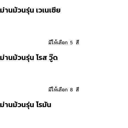
ม่านม้วนรุ่น เวเนเซีย
มีให้เลือก 5 สี
ม่านม้วนรุ่น โรส วู๊ด
มีให้เลือก 8 สี
ม่านม้วนรุ่น โรมัน