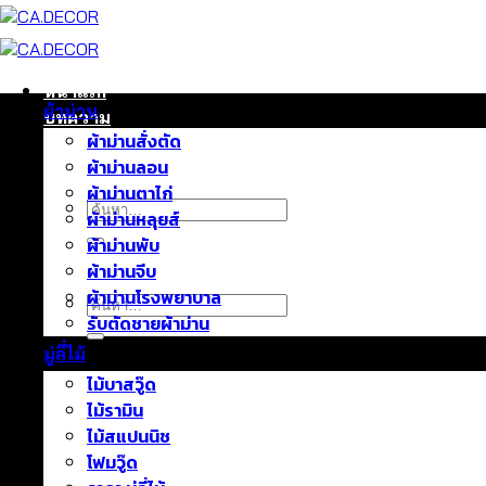
ข้าม
ไป
ยัง
เนื้อหา
หน้าแรก
ผ้าม่าน
บทความ
ผ้าม่านสั่งตัด
ติดต่อเรา
ผ้าม่านลอน
เกี่ยวกับเรา
ผ้าม่านตาไก่
ค้นหา:
ผ้าม่านหลุยส์
ผ้าม่านพับ
ผ้าม่านจีบ
ผ้าม่านโรงพยาบาล
ค้นหา:
รับตัดชายผ้าม่าน
มู่ลี่ไม้
ไม้บาสวู๊ด
ไม้รามิน
ไม้สแปนนิช
โฟมวู๊ด