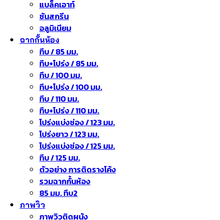
แบล็คเอาท์
ซันสกรีน
อลูมิเนียม
ฉากกั้นห้อง
ทึบ / 85 มม.
ทึบ+โปร่ง / 85 มม.
ทึบ / 100 มม.
ทึบ+โปร่ง / 100 มม.
ทึบ / 110 มม.
ทึบ+โปร่ง / 110 มม.
โปร่งแบ่งช่อง / 123 มม.
โปร่งยาว / 123 มม.
โปร่งแบ่งช่อง / 125 มม.
ทึบ / 125 มม.
ตัวอย่าง การติดรางโค้ง
รวมฉากกั้นห้อง
85 มม. ทึบ2
ภาพวิว
ภาพวิวติดผนัง