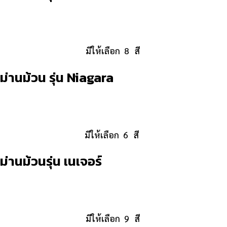
มีให้เลือก 8 สี
ม่านม้วน รุ่น Niagara
มีให้เลือก 6 สี
ม่านม้วนรุ่น เนเจอร์
มีให้เลือก 9 สี