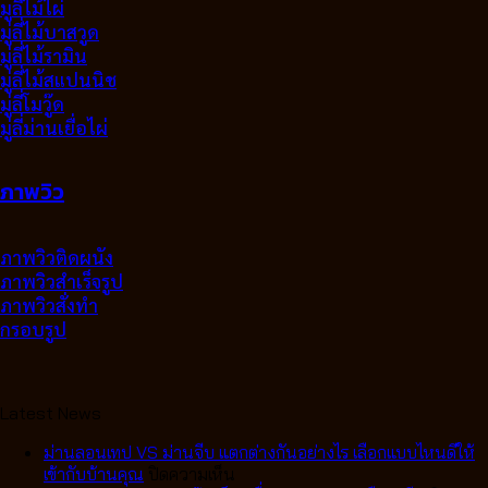
มูลี่ไม้ไผ่
มู่ลี่ไม้บาสวูด
มู่ลี่ไม้รามิน
มู่ลี่ไม้สแปนนิช
มู่ลี่โมวู๊ด
มู่ลี่ม่านเยื่อไผ่
ภาพวิว
ภาพวิวติดผนัง
ภาพวิวสำเร็จรูป
ภาพวิวสั่งทำ
กรอบรูป
Latest News
ม่านลอนเทป VS ม่านจีบ แตกต่างกันอย่างไร เลือกแบบไหนดีให้
บน
เข้ากับบ้านคุณ
ปิดความเห็น