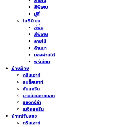
ลายไม้
สีพิเศษ
มู่ลี่
ใบ 50 มม.
สีพื้น
สีพิเศษ
ลายไม้
ล้านนา
มองผ่านได้
พรีเมี่ยม
ม่านม้วน
ดรีมเอาท์
แบล็คเอาท์
ซันสกรีน
ม่านม้วนภายนอก
แชงกรีล่า
เมจิกสกรีน
ม่านปรับแสง
ดรีมเอาท์