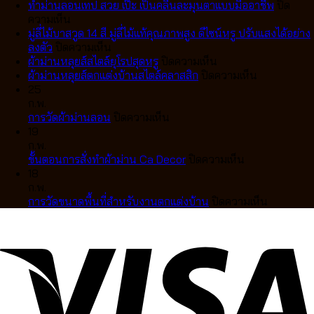
ม่าน
ทำม่านลอนเทป สวย เป๊ะ เป็นคลื่นละมุนตาแบบมืออาชีพ
ปิด
บน
ลอน
ความเห็น
ทำ
เทป
มู่ลี่ไม้บาสวูด 14 สี มู่ลี่ไม้แท้คุณภาพสูง ดีไซน์หรู ปรับแสงได้อย่าง
ม่าน
บน
VS
ลงตัว
ปิดความเห็น
ลอน
มู่ลี่
ม่าน
บน
ผ้าม่านหลุยส์สไตล์ยุโรปสุดหรู
ปิดความเห็น
เทป
ไม้
จีบ
ผ้า
บน
ผ้าม่านหลุยส์ตกแต่งบ้านสไตล์คลาสสิก
ปิดความเห็น
สวย
บา
แตก
ม่าน
ผ้า
25
เป๊ะ
สวูด
ต่าง
หลุยส์
ม่าน
ก.พ.
เป็น
14
กัน
บน
สไตล์
หลุยส์
การวัดผ้าม่านลอน
ปิดความเห็น
คลื่น
สี
อย่างไร
การ
ยุโรป
ตกแต่ง
19
ละมุน
มู่ลี่
เลือก
วัด
สุด
บ้าน
ก.พ.
ตา
ไม้
แบบ
ผ้า
หรู
บน
สไตล์
ขั้นตอนการสั่งทำผ้าม่าน Ca Decor
ปิดความเห็น
แบบ
แท้
ไหน
ม่าน
ขั้น
คลาส
18
มือ
คุณภาพ
ดี
ลอน
ตอน
สิก
ก.พ.
อาชีพ
สูง
ให้
การ
บน
การวัดขนาดพื้นที่สำหรับงานตกแต่งบ้าน
ปิดความเห็น
ดีไซน์
เข้า
สั่ง
การ
หรู
กับ
ทำ
วัด
ปรับ
บ้าน
ผ้า
ขนาด
แสง
คุณ
ม่าน
พื้นที่
ได้
Ca
สำหรับ
อย่าง
Decor
งาน
ลงตัว
ตกแต่ง
บ้าน