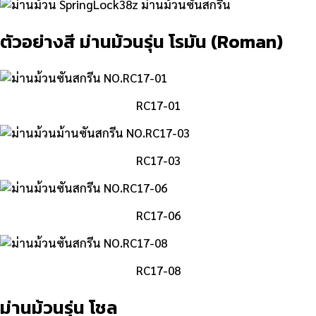
ตัวอย่างสี ม่านม้วนรุ่น โรมัน (Roman)
RC17-01
RC17-03
RC17-06
RC17-08
ม่านม้วนรุ่น โชล