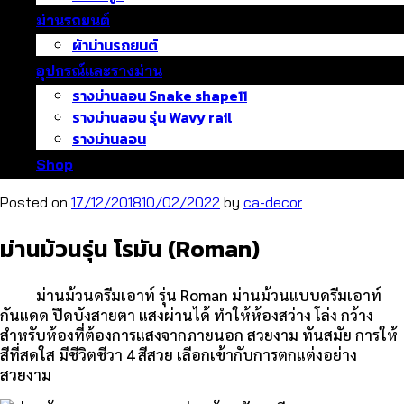
ม่านรถยนต์
ผ้าม่านรถยนต์
อุปกรณ์และรางม่าน
รางม่านลอน Snake shape11
รางม่านลอน รุ่น Wavy rail
รางม่านลอน
Shop
Posted on
17/12/2018
10/02/2022
by
ca-decor
ม่านม้วนรุ่น โรมัน (Roman)
ม่านม้วนดรีมเอาท์ รุ่น Roman ม่านม้วนแบบดรีมเอาท์
กันแดด ปิดบังสายตา แสงผ่านได้ ทำให้ห้องสว่าง โล่ง กว้าง
สำหรับห้องที่ต้องการแสงจากภายนอก สวยงาม ทันสมัย การให้
สีที่สดใส มีชีวิตชีวา 4 สีสวย เลือกเข้ากับการตกแต่งอย่าง
สวยงาม