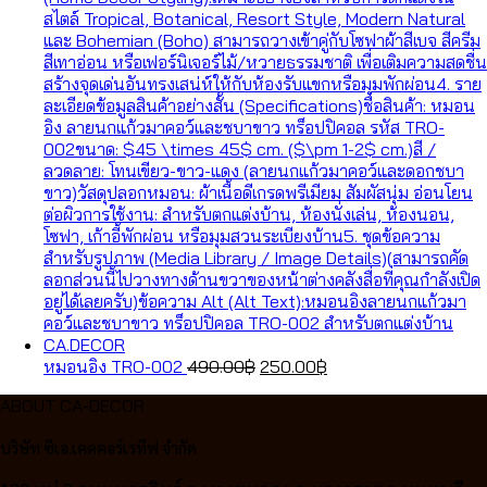
Original
Current
หมอนอิง TRO-002
490.00
฿
250.00
฿
price
price
ABOUT CA-DECOR
was:
is:
490.00฿.
250.00฿.
บริษัท ซีเอ.เคคคอร์เรทีฟ จำกัด