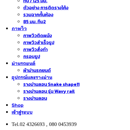
ทึบ / 125 มม.
ตัวอย่าง การติดรางโค้ง
รวมฉากกั้นห้อง
85 มม. ทึบ2
ภาพวิว
ภาพวิวติดผนัง
ภาพวิวสำเร็จรูป
ภาพวิวสั่งทำ
กรอบรูป
ม่านรถยนต์
ผ้าม่านรถยนต์
อุปกรณ์และรางม่าน
รางม่านลอน Snake shape11
รางม่านลอน รุ่น Wavy rail
รางม่านลอน
Shop
เข้าสู่ระบบ
Tel.02 4326693 , 080 0453939