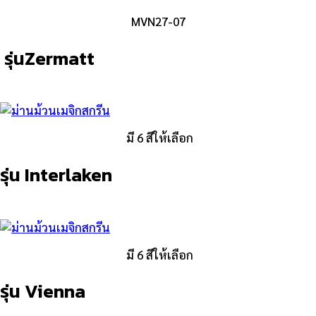
MVN27-07
รุ่นZermatt
มี 6 สีให้เลือก
รุ่น Interlaken
มี 6 สีให้เลือก
รุ่น Vienna