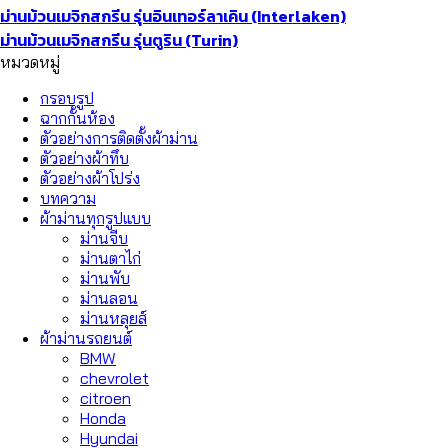
ม่านม้วนเมจิกสกรีน รุ่นอินเทอร์ลาเคิน (Interlaken)
ม่านม้วนเมจิกสกรีน รุ่นตูริน (Turin)
หมวดหมู่
กรอบรูป
ฉากกั้นห้อง
ตัวอย่างการติดตั้งผ้าม่าน
ตัวอย่างผ้าทึบ
ตัวอย่างผ้าโปร่ง
บทความ
ผ้าม่านทุกรูปแบบ
ม่านจีบ
ม่านตาไก่
ม่านพับ
ม่านลอน
ม่านหลุยส์
ผ้าม่านรถยนต์
BMW
chevrolet
citroen
Honda
Hyundai