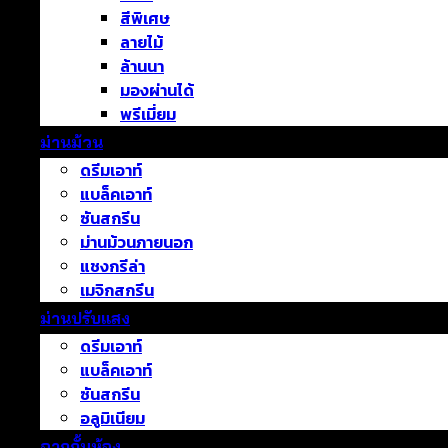
สีพิเศษ
ลายไม้
ล้านนา
มองผ่านได้
พรีเมี่ยม
ม่านม้วน
ดรีมเอาท์
แบล็คเอาท์
ซันสกรีน
ม่านม้วนภายนอก
แชงกรีล่า
เมจิกสกรีน
ม่านปรับแสง
ดรีมเอาท์
แบล็คเอาท์
ซันสกรีน
อลูมิเนียม
ฉากกั้นห้อง