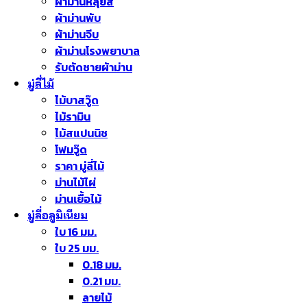
ผ้าม่านหลุยส์
ผ้าม่านพับ
ผ้าม่านจีบ
ผ้าม่านโรงพยาบาล
รับตัดชายผ้าม่าน
มู่ลี่ไม้
ไม้บาสวู๊ด
ไม้รามิน
ไม้สแปนนิช
โฟมวู๊ด
ราคา มู่ลี่ไม้
ม่านไม้ไผ่
ม่านเยื้อไม้
มู่ลี่อลูมิเนียม
ใบ 16 มม.
ใบ 25 มม.
0.18 มม.
0.21 มม.
ลายไม้