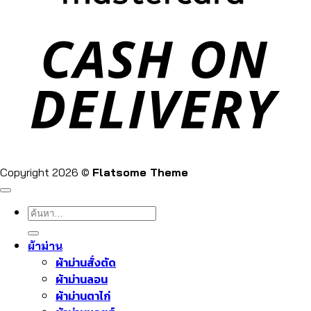
Copyright 2026 ©
Flatsome Theme
ค้นหา:
ผ้าม่าน
ผ้าม่านสั่งตัด
ผ้าม่านลอน
ผ้าม่านตาไก่