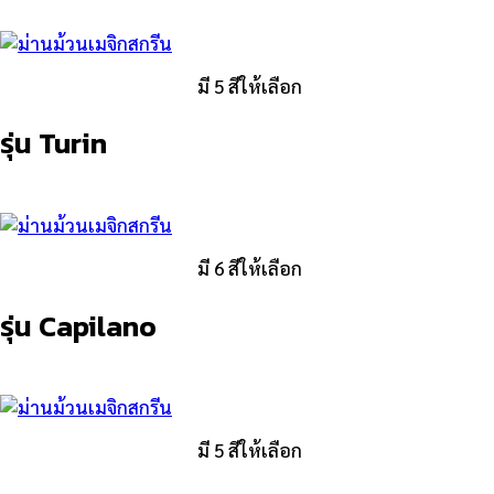
มี 5 สีให้เลือก
รุ่น Turin
มี 6 สีให้เลือก
รุ่น Capilano
มี 5 สีให้เลือก