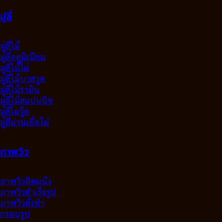
มู่ลี่
มู่ลี่ไม้
มู่ลี่อลูมิเนียม
มูลี่ไม้ไผ่
มู่ลี่ไม้บาสวูด
มู่ลี่ไม้รามิน
มู่ลี่ไม้สแปนนิช
มู่ลี่โมวู๊ด
มู่ลี่ม่านเยื่อไผ่
ภาพวิว
ภาพวิวติดผนัง
ภาพวิวสำเร็จรูป
ภาพวิวสั่งทำ
กรอบรูป