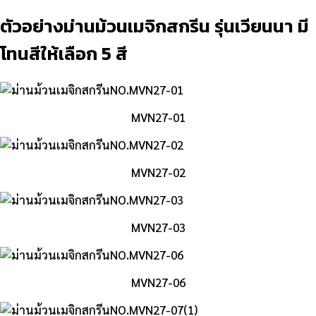
ตัวอย่างม่านม้วนเมจิกสกรีน รุ่นเวียนนา มี
โทนสีให้เลือก 5 สี
MVN27-01
MVN27-02
MVN27-03
MVN27-06