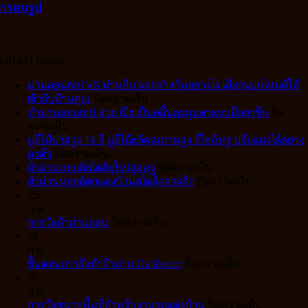
กรอบรูป
Latest News
ม่านลอนเทป VS ม่านจีบ แตกต่างกันอย่างไร เลือกแบบไหนดีให้
บน
เข้ากับบ้านคุณ
ปิดความเห็น
ม่าน
ทำม่านลอนเทป สวย เป๊ะ เป็นคลื่นละมุนตาแบบมืออาชีพ
ปิด
บน
ลอน
ความเห็น
ทำ
เทป
มู่ลี่ไม้บาสวูด 14 สี มู่ลี่ไม้แท้คุณภาพสูง ดีไซน์หรู ปรับแสงได้อย่าง
ม่าน
บน
VS
ลงตัว
ปิดความเห็น
ลอน
มู่ลี่
ม่าน
บน
ผ้าม่านหลุยส์สไตล์ยุโรปสุดหรู
ปิดความเห็น
เทป
ไม้
จีบ
ผ้า
บน
ผ้าม่านหลุยส์ตกแต่งบ้านสไตล์คลาสสิก
ปิดความเห็น
สวย
บา
แตก
ม่าน
ผ้า
25
เป๊ะ
สวูด
ต่าง
หลุยส์
ม่าน
ก.พ.
เป็น
14
กัน
บน
สไตล์
หลุยส์
การวัดผ้าม่านลอน
ปิดความเห็น
คลื่น
สี
อย่างไร
การ
ยุโรป
ตกแต่ง
19
ละมุน
มู่ลี่
เลือก
วัด
สุด
บ้าน
ก.พ.
ตา
ไม้
แบบ
ผ้า
หรู
บน
สไตล์
ขั้นตอนการสั่งทำผ้าม่าน Ca Decor
ปิดความเห็น
แบบ
แท้
ไหน
ม่าน
ขั้น
คลาส
18
มือ
คุณภาพ
ดี
ลอน
ตอน
สิก
ก.พ.
อาชีพ
สูง
ให้
การ
บน
การวัดขนาดพื้นที่สำหรับงานตกแต่งบ้าน
ปิดความเห็น