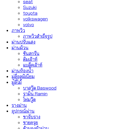
seat
Suzuki
toyota
volkswagen
volvo
ภาพวิว
ภาพวิวสำเร็จรูป
ม่านปรับแสง
ม่านม้วน
ซันสกรีน
ดิมเอ้าท์
แบล็คเอ้าท์
ม่านห้องน้ำ
มู่ลี่อลูมิเนียม
มู่ลี่ไม้
บาสวู๊ด Baswood
รามิน Ramin
โฟมวู๊ด
รางม่าน
อุปกรณ์ม่าน
ขาจับราง
ชายครุย
ด้ามจูงผ้าม่าน