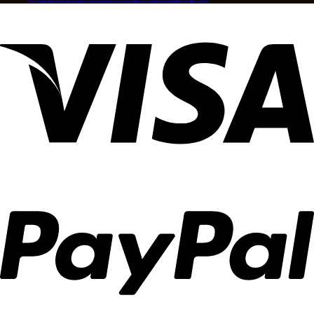
ดีไซน์
เข้า
สั่ง
การ
หรู
กับ
ทำ
วัด
ปรับ
บ้าน
ผ้า
ขนาด
แสง
คุณ
ม่าน
พื้นที่
ได้
Ca
สำหรับ
อย่าง
Decor
งาน
ลงตัว
ตกแต่ง
บ้าน