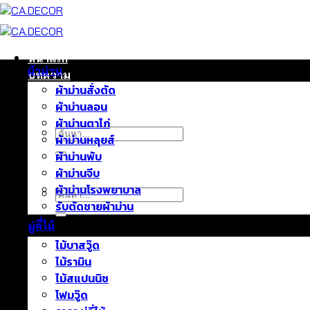
ข้าม
ไป
ยัง
เนื้อหา
หน้าแรก
ผ้าม่าน
บทความ
ผ้าม่านสั่งตัด
ติดต่อเรา
ผ้าม่านลอน
เกี่ยวกับเรา
ผ้าม่านตาไก่
ค้นหา:
ผ้าม่านหลุยส์
ผ้าม่านพับ
ผ้าม่านจีบ
ผ้าม่านโรงพยาบาล
ค้นหา:
รับตัดชายผ้าม่าน
มู่ลี่ไม้
ไม้บาสวู๊ด
ไม้รามิน
ไม้สแปนนิช
โฟมวู๊ด