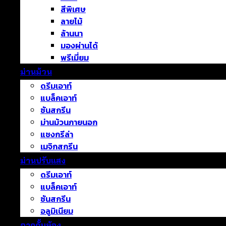
สีพิเศษ
ลายไม้
ล้านนา
มองผ่านได้
พรีเมี่ยม
ม่านม้วน
ดรีมเอาท์
แบล็คเอาท์
ซันสกรีน
ม่านม้วนภายนอก
แชงกรีล่า
เมจิกสกรีน
ม่านปรับแสง
ดรีมเอาท์
แบล็คเอาท์
ซันสกรีน
อลูมิเนียม
ฉากกั้นห้อง