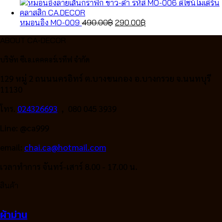
Original
Current
หมอนอิง MO-009
490.00
฿
290.00
฿
price
price
ABOUT CA-DECOR
was:
is:
490.00฿.
290.00฿.
บริษัท ซีเอ.เคคคอร์เรทีฟ จำกัด
129 หมู่ 2 ถนนนครอิทร์ ต.บางขนกอง อ.บางกรวย จ.นนทบุรี
11130
โทร.
024326693
, 080 045 3939
Line: @ca999
email:
chai.ca@hotmail.com
เวลาทำการ จันทร์-เสาร์ 8.00 - 17.00 น.
สินค้า
ผ้าม่าน