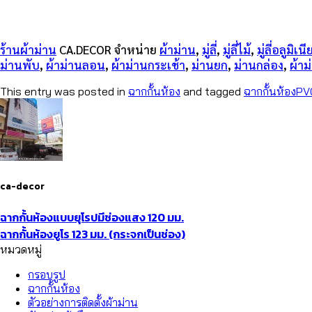
ร้านผ้าม่าน
CA.DECOR จำหน่าย
ผ้าม่าน
,
มู่ลี่
,
มู่ลี่ไม้
,
มู่ลี่อลูมิเน
ม่านพับ
,
ผ้าม่านลอน
,
ผ้าม่านกระเช้า
,
ม่านยก
,
ม่านกล่อง
,
ผ้า
This entry was posted in
ฉากกั้นห้อง
and tagged
ฉากกั้นห้องP
ca-decor
ฉากกั้นห้องแบบยุโรปมีช่องแสง 120 มม.
ฉากกั้นห้องยูโร 123 มม. (กระจกเป็นช่อง)​
หมวดหมู่
กรอบรูป
ฉากกั้นห้อง
ตัวอย่างการติดตั้งผ้าม่าน