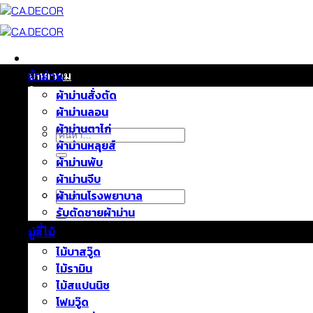
ข้าม
ไป
ยัง
เนื้อหา
หน้าแรก
บทความ
ผ้าม่าน
ติดต่อเรา
ผ้าม่านสั่งตัด
เกี่ยวกับเรา
ผ้าม่านลอน
ผ้าม่านตาไก่
ค้นหา:
ผ้าม่านหลุยส์
ผ้าม่านพับ
ผ้าม่านจีบ
ค้นหา:
ผ้าม่านโรงพยาบาล
รับตัดชายผ้าม่าน
มู่ลี่ไม้
ไม้บาสวู๊ด
ไม้รามิน
ไม้สแปนนิช
โฟมวู๊ด