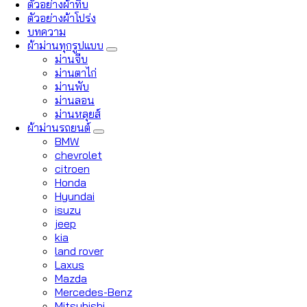
ตัวอย่างผ้าทึบ
ตัวอย่างผ้าโปร่ง
บทความ
ผ้าม่านทุกรูปแบบ
ม่านจีบ
ม่านตาไก่
ม่านพับ
ม่านลอน
ม่านหลุยส์
ผ้าม่านรถยนต์
BMW
chevrolet
citroen
Honda
Hyundai
isuzu
jeep
kia
land rover
Laxus
Mazda
Mercedes-Benz
Mitsubishi