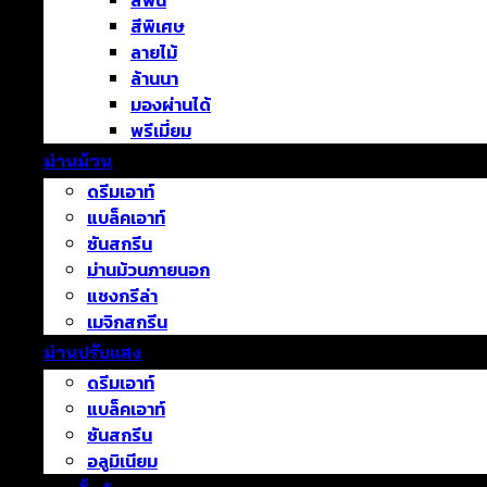
สีพื้น
สีพิเศษ
ลายไม้
ล้านนา
มองผ่านได้
พรีเมี่ยม
ม่านม้วน
ดรีมเอาท์
แบล็คเอาท์
ซันสกรีน
ม่านม้วนภายนอก
แชงกรีล่า
เมจิกสกรีน
ม่านปรับแสง
ดรีมเอาท์
แบล็คเอาท์
ซันสกรีน
อลูมิเนียม