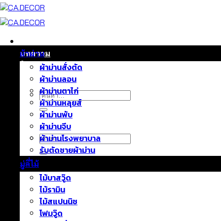
ข้าม
ไป
ยัง
เนื้อหา
หน้าแรก
บทความ
ผ้าม่าน
ติดต่อเรา
ผ้าม่านสั่งตัด
เกี่ยวกับเรา
ผ้าม่านลอน
ผ้าม่านตาไก่
ค้นหา:
ผ้าม่านหลุยส์
ผ้าม่านพับ
ผ้าม่านจีบ
ค้นหา:
ผ้าม่านโรงพยาบาล
รับตัดชายผ้าม่าน
มู่ลี่ไม้
ไม้บาสวู๊ด
ไม้รามิน
ไม้สแปนนิช
โฟมวู๊ด