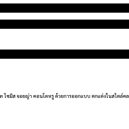
ี่สุขุมวิท ไซมิส จอยญ่า คอนโดหรู ด้วยการออกแบบ ตกแต่งในสไตล์ค