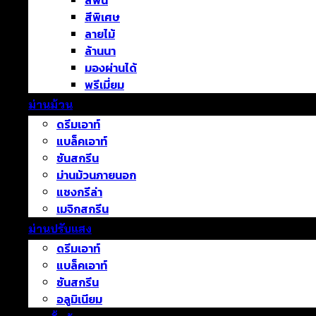
สีพื้น
สีพิเศษ
ลายไม้
ล้านนา
มองผ่านได้
พรีเมี่ยม
ม่านม้วน
ดรีมเอาท์
แบล็คเอาท์
ซันสกรีน
ม่านม้วนภายนอก
แชงกรีล่า
เมจิกสกรีน
ม่านปรับแสง
ดรีมเอาท์
แบล็คเอาท์
ซันสกรีน
อลูมิเนียม