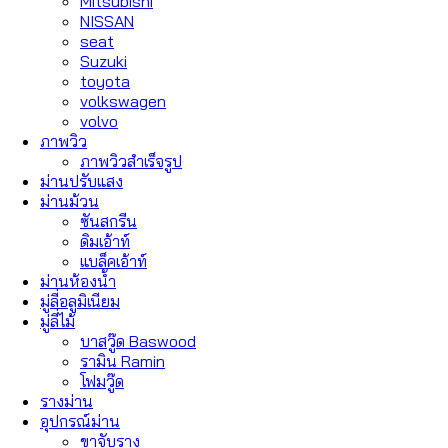
Mitsubishi
NISSAN
seat
Suzuki
toyota
volkswagen
volvo
ภาพวิว
ภาพวิวสำเร็จรูป
ม่านปรับแสง
ม่านม้วน
ซันสกรีน
ดิมเอ้าท์
แบล็คเอ้าท์
ม่านห้องน้ำ
มู่ลี่อลูมิเนียม
มู่ลี่ไม้
บาสวู๊ด Baswood
รามิน Ramin
โฟมวู๊ด
รางม่าน
อุปกรณ์ม่าน
ขาจับราง