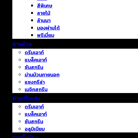
สีพิเศษ
ลายไม้
ล้านนา
มองผ่านได้
พรีเมี่ยม
ม่านม้วน
ดรีมเอาท์
แบล็คเอาท์
ซันสกรีน
ม่านม้วนภายนอก
แชงกรีล่า
เมจิกสกรีน
ม่านปรับแสง
ดรีมเอาท์
แบล็คเอาท์
ซันสกรีน
อลูมิเนียม
ฉากกั้นห้อง