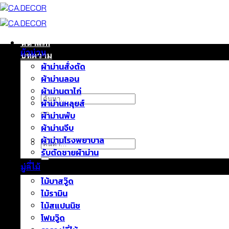
ข้าม
ไป
ยัง
เนื้อหา
หน้าแรก
ผ้าม่าน
บทความ
ผ้าม่านสั่งตัด
ติดต่อเรา
ผ้าม่านลอน
เกี่ยวกับเรา
ผ้าม่านตาไก่
ค้นหา:
ผ้าม่านหลุยส์
ผ้าม่านพับ
ผ้าม่านจีบ
ผ้าม่านโรงพยาบาล
ค้นหา:
รับตัดชายผ้าม่าน
มู่ลี่ไม้
ไม้บาสวู๊ด
ไม้รามิน
ไม้สแปนนิช
โฟมวู๊ด