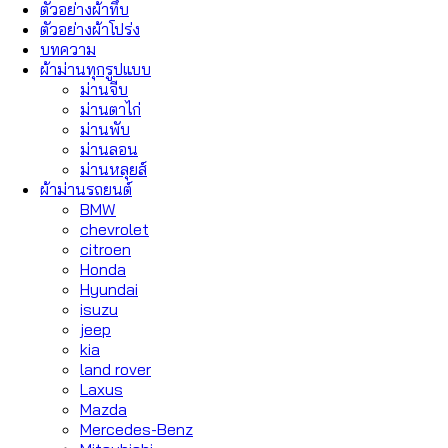
ตัวอย่างผ้าทึบ
ตัวอย่างผ้าโปร่ง
บทความ
ผ้าม่านทุกรูปแบบ
ม่านจีบ
ม่านตาไก่
ม่านพับ
ม่านลอน
ม่านหลุยส์
ผ้าม่านรถยนต์
BMW
chevrolet
citroen
Honda
Hyundai
isuzu
jeep
kia
land rover
Laxus
Mazda
Mercedes-Benz