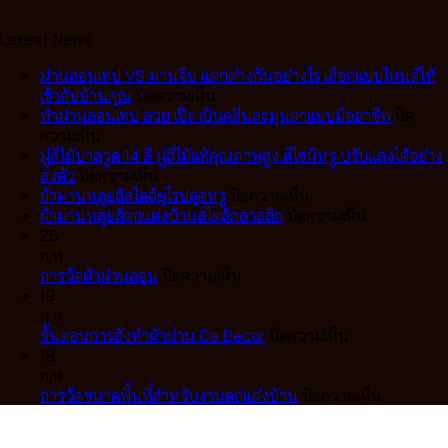
Latest News
ม่านลอนเทป VS ม่านจีบ แตกต่างกันอย่างไร เลือกแบบไหนดีให้
บน
เข้ากับบ้านคุณ
ปิดความเห็น
ม่าน
ทำม่านลอนเทป สวย เป๊ะ เป็นคลื่นละมุนตาแบบมืออาชีพ
ปิด
บน
ลอน
ความเห็น
ทำ
เทป
มู่ลี่ไม้บาสวูด 14 สี มู่ลี่ไม้แท้คุณภาพสูง ดีไซน์หรู ปรับแสงได้อย่าง
ม่าน
บน
VS
ลงตัว
ปิดความเห็น
ลอน
มู่ลี่
ม่าน
บน
ผ้าม่านหลุยส์สไตล์ยุโรปสุดหรู
ปิดความเห็น
เทป
ไม้
จีบ
ผ้า
บน
ผ้าม่านหลุยส์ตกแต่งบ้านสไตล์คลาสสิก
ปิดความเห็น
สวย
บา
แตก
ม่าน
ผ้า
25
เป๊ะ
สวูด
ต่าง
หลุยส์
ม่าน
ก.พ.
เป็น
14
กัน
บน
สไตล์
หลุยส์
การวัดผ้าม่านลอน
ปิดความเห็น
คลื่น
สี
อย่างไร
การ
ยุโรป
ตกแต่ง
19
ละมุน
มู่ลี่
เลือก
วัด
สุด
บ้าน
ก.พ.
ตา
ไม้
แบบ
ผ้า
หรู
บน
สไตล์
ขั้นตอนการสั่งทำผ้าม่าน Ca Decor
ปิดความเห็น
แบบ
แท้
ไหน
ม่าน
ขั้น
คลาส
18
มือ
คุณภาพ
ดี
ลอน
ตอน
สิก
ก.พ.
อาชีพ
สูง
ให้
การ
บน
การวัดขนาดพื้นที่สำหรับงานตกแต่งบ้าน
ปิดความเห็น
ดีไซน์
เข้า
สั่ง
การ
หรู
กับ
ทำ
วัด