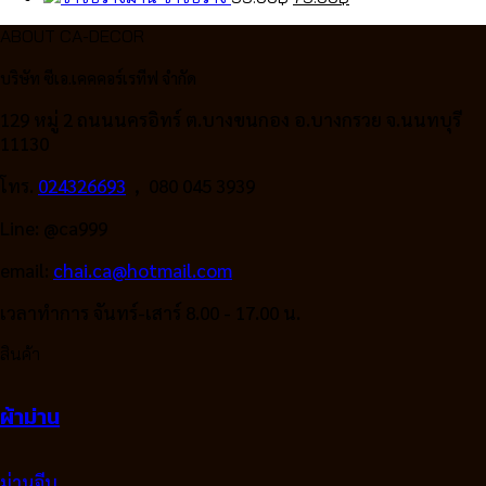
price
price
ABOUT CA-DECOR
was:
is:
99.00฿.
79.00฿.
บริษัท ซีเอ.เคคคอร์เรทีฟ จำกัด
129 หมู่ 2 ถนนนครอิทร์ ต.บางขนกอง อ.บางกรวย จ.นนทบุรี
11130
โทร.
024326693
, 080 045 3939
Line: @ca999
email:
chai.ca@hotmail.com
เวลาทำการ จันทร์-เสาร์ 8.00 - 17.00 น.
สินค้า
ผ้าม่าน
ม่านจีบ