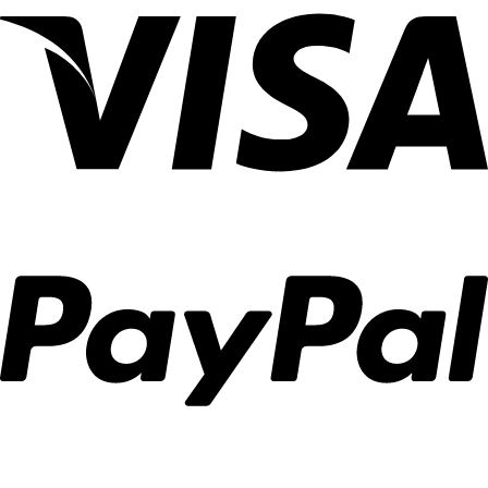
ปรับ
บ้าน
ผ้า
ขนาด
แสง
คุณ
ม่าน
พื้นที่
ได้
Ca
สำหรับ
อย่าง
Decor
งาน
ลงตัว
ตกแต่ง
บ้าน