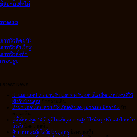
มู่ลี่ม่านเยื่อไผ่
ภาพวิว
ภาพวิวติดผนัง
ภาพวิวสำเร็จรูป
ภาพวิวสั่งทำ
กรอบรูป
Latest News
ม่านลอนเทป VS ม่านจีบ แตกต่างกันอย่างไร เลือกแบบไหนดีให้
บน
เข้ากับบ้านคุณ
ปิดความเห็น
ม่าน
ทำม่านลอนเทป สวย เป๊ะ เป็นคลื่นละมุนตาแบบมืออาชีพ
ปิด
บน
ลอน
ความเห็น
ทำ
เทป
มู่ลี่ไม้บาสวูด 14 สี มู่ลี่ไม้แท้คุณภาพสูง ดีไซน์หรู ปรับแสงได้อย่าง
ม่าน
บน
VS
ลงตัว
ปิดความเห็น
ลอน
มู่ลี่
ม่าน
บน
ผ้าม่านหลุยส์สไตล์ยุโรปสุดหรู
ปิดความเห็น