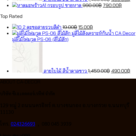
Original
Curren
กรอบรูป ชายหาด
990.00
฿
790.00
฿
price
price
Top Rated
was:
is:
990.00฿.
790.0
Original
Current
ตะขอสายรวบสีดำ
19.00
฿
15.00
฿
price
price
was:
is:
มู่ลี่ไม้โฟมวูด PS-06 (สีไม้สัก)
19.00฿.
15.00฿.
Original
Cu
price
pr
was:
is:
1,459.00฿.
49
ลายใบไม้ สีน้ำตาลขาว
1,459.00
฿
490.00
฿
ABOUT CA-DECOR
บริษัท ซีเอ.เคคคอร์เรทีฟ จำกัด
129 หมู่ 2 ถนนนครอิทร์ ต.บางขนกอง อ.บางกรวย จ.นนทบุรี
11130
โทร.
024326693
, 080 045 3939
Line: @ca999