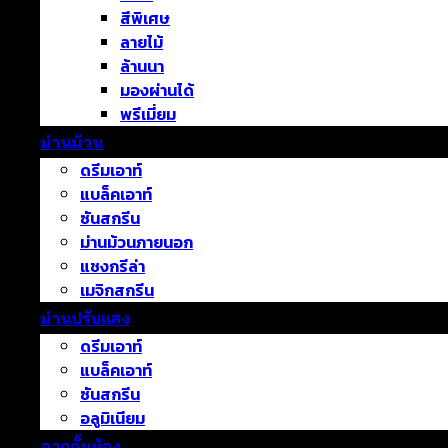
สีพิเศษ
ลายไม้
ล้านนา
มองผ่านได้
พรีเมี่ยม
ม่านม้วน
ดรีมเอาท์
แบล็คเอาท์
ซันสกรีน
ม่านม้วนภายนอก
แชงกรีล่า
เมจิกสกรีน
ม่านปรับแสง
ดรีมเอาท์
แบล็คเอาท์
ซันสกรีน
อลูมิเนียม
ฉากกั้นห้อง