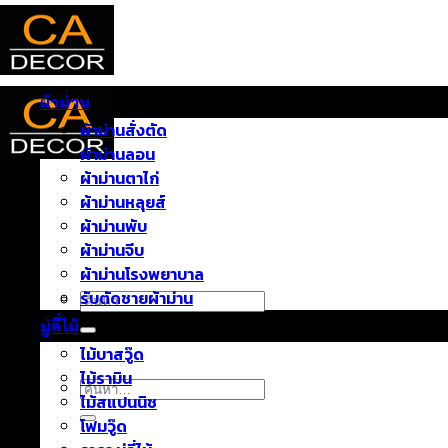
ข้าม
ไป
ยัง
เนื้อหา
ผ้าม่าน
ผ้าม่านสั่งตัด
ผ้าม่านลอน
ผ้าม่านตาไก่
หน้าแรก
ผ้าม่านหลุยส์
บทความ
ผ้าม่านพับ
ติดต่อเรา
ผ้าม่านจีบ
เกี่ยวกับเรา
ผ้าม่านโรงพยาบาล
รับตัดชายผ้าม่าน
ค้นหา:
มู่ลี่ไม้
ไม้บาสวู๊ด
ไม้รามิน
ค้นหา:
ไม้สแปนนิช
โฟมวู๊ด