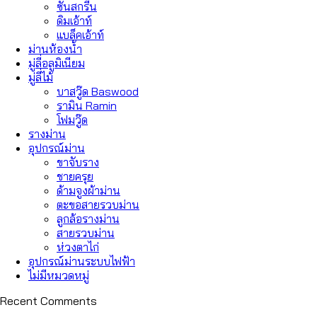
ซันสกรีน
ดิมเอ้าท์
แบล็คเอ้าท์
ม่านห้องน้ำ
มู่ลี่อลูมิเนียม
มู่ลี่ไม้
บาสวู๊ด Baswood
รามิน Ramin
โฟมวู๊ด
รางม่าน
อุปกรณ์ม่าน
ขาจับราง
ชายครุย
ด้ามจูงผ้าม่าน
ตะขอสายรวบม่าน
ลูกล้อรางม่าน
สายรวบม่าน
ห่วงตาไก่
อุปกรณ์ม่านระบบไฟฟ้า
ไม่มีหมวดหมู่
Recent Comments