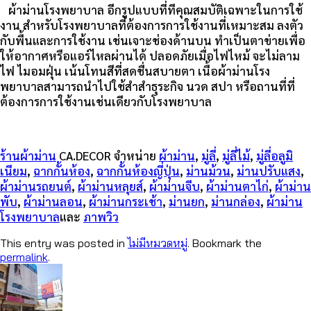
ผ้าม่านโรงพยาบาล อีกรูปแบบที่ทีคุณสมบัติเฉพาะในการใช้
งาน สำหรับโรงพยาบาลที่ต้องการการใช้งานที่เหมาะสม ลงตัว
กับพื้นและการใช้งาน เช่นเจาะช่องด้านบน ทำเป็นตาข่ายเพื่อ
ให้อากาศหรือแอร์ไหลผ่านได้ ปลอดภัยเมื่อไฟไหม้ จะไม่ลาม
ไฟ ไมอมฝุ่น เน้นโทนสีที่สดชื่นสบายตา เนื้อผ้าม่านโรง
พยาบาลสามารถนำไปใช้สำสำธุระกิจ นวด สปา หรือถานที่ที่
ต้องการการใช้งานเช่นเดียวกับโรงพยาบาล
ร้านผ้าม่าน
CA.DECOR จำหน่าย
ผ้าม่าน
,
มู่ลี่
,
มู่ลี่ไม้
,
มู่ลี่อลูมิ
เนียม
,
ฉากกั้นห้อง
,
ฉากกั้นห้องญี่ปุ่น
,
ม่านม้วน
,
ม่านปรับแสง
,
ผ้าม่านรถยนต์
,
ผ้าม่านหลุยส์
,
ผ้าม่านจีบ
,
ผ้าม่านตาไก่
,
ผ้าม่าน
พับ
,
ผ้าม่านลอน
,
ผ้าม่านกระเช้า
,
ม่านยก
,
ม่านกล่อง
,
ผ้าม่าน
โรงพยาบาล
และ
ภาพวิว
This entry was posted in
ไม่มีหมวดหมู่
. Bookmark the
permalink
.