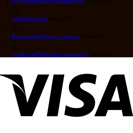
เทป
ไม้
จีบ
ผ้า
บน
ผ้าม่านหลุยส์ตกแต่งบ้านสไตล์คลาสสิก
ปิดความเห็น
สวย
บา
แตก
ม่าน
ผ้า
25
เป๊ะ
สวูด
ต่าง
หลุยส์
ม่าน
ก.พ.
เป็น
14
กัน
บน
สไตล์
หลุยส์
การวัดผ้าม่านลอน
ปิดความเห็น
คลื่น
สี
อย่างไร
การ
ยุโรป
ตกแต่ง
19
ละมุน
มู่ลี่
เลือก
วัด
สุด
บ้าน
ก.พ.
ตา
ไม้
แบบ
ผ้า
หรู
บน
สไตล์
ขั้นตอนการสั่งทำผ้าม่าน Ca Decor
ปิดความเห็น
แบบ
แท้
ไหน
ม่าน
ขั้น
คลาส
18
มือ
คุณภาพ
ดี
ลอน
ตอน
สิก
ก.พ.
อาชีพ
สูง
ให้
การ
บน
การวัดขนาดพื้นที่สำหรับงานตกแต่งบ้าน
ปิดความเห็น
ดีไซน์
เข้า
สั่ง
การ
หรู
กับ
ทำ
วัด
ปรับ
บ้าน
ผ้า
ขนาด
แสง
คุณ
ม่าน
พื้นที่
ได้
Ca
สำหรับ
อย่าง
Decor
งาน
ลงตัว
ตกแต่ง
บ้าน