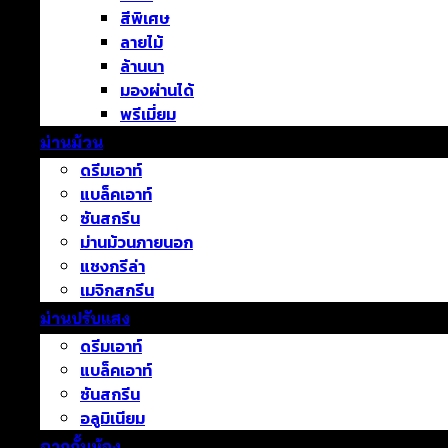
สีพิเศษ
ลายไม้
ล้านนา
มองผ่านได้
พรีเมี่ยม
ม่านม้วน
ดรีมเอาท์
แบล็คเอาท์
ซันสกรีน
ม่านม้วนภายนอก
แชงกรีล่า
เมจิกสกรีน
ม่านปรับแสง
ดรีมเอาท์
แบล็คเอาท์
ซันสกรีน
อลูมิเนียม
ฉากกั้นห้อง