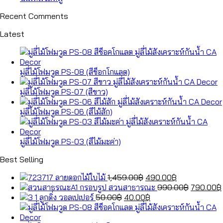
Recent Comments
Latest
มู่ลี่ไม้โฟมวูด PS-08 (สีช็อกโกแลต)
มู่ลี่ไม้โฟมวูด PS-07 (สีขาว)
มู่ลี่ไม้โฟมวูด PS-06 (สีไม้สัก)
มู่ลี่ไม้โฟมวูด PS-03 (สีไม้มะค่า)
Best Selling
Original
Current
ลายดอกไม้ใบไม้
1,459.00
฿
490.00
฿
price
price
Original
กรอบรูป สวนสาธารณะ
990.00
฿
790.00
฿
Original
was:
Current
is:
price
ลูกดิ่ง วอลเปเปอร์
50.00
฿
40.00
฿
price
1,459.00฿.
price
490.00฿.
was:
was:
is:
990.00฿.