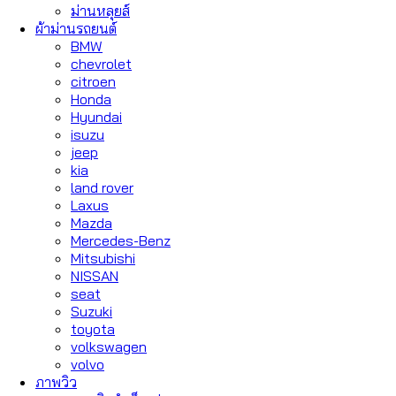
ม่านหลุยส์
ผ้าม่านรถยนต์
BMW
chevrolet
citroen
Honda
Hyundai
isuzu
jeep
kia
land rover
Laxus
Mazda
Mercedes-Benz
Mitsubishi
NISSAN
seat
Suzuki
toyota
volkswagen
volvo
ภาพวิว