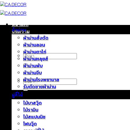
ข้าม
ไป
ยัง
เนื้อหา
หน้าแรก
ผ้าม่าน
บทความ
ผ้าม่านสั่งตัด
ติดต่อเรา
ผ้าม่านลอน
เกี่ยวกับเรา
ผ้าม่านตาไก่
ค้นหา:
ผ้าม่านหลุยส์
ผ้าม่านพับ
ผ้าม่านจีบ
ผ้าม่านโรงพยาบาล
ค้นหา:
รับตัดชายผ้าม่าน
มู่ลี่ไม้
ไม้บาสวู๊ด
ไม้รามิน
ไม้สแปนนิช
โฟมวู๊ด