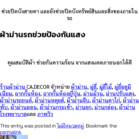
ช่วยปิดบังสายตา และยังช่วยปิดบังทรัพย์สินและสิ่งของภายใน
รถ
ผ้าม่านรถช่วยป้องกันแสง
คุณสมบัติผ้า ช่วยกันความร้อน จากแสงแดดภายนอกได้ดี
ร้านผ้าม่าน
CA.DECOR จำหน่าย
ผ้าม่าน
,
มู่ลี่
,
มู่ลี่ไม้
,
มู่ลี่อลูมิ
เนียม
,
ฉากกั้นห้อง
,
ฉากกั้นห้องญี่ปุ่น
,
ม่านม้วน
,
ม่านปรับแสง
,
ผ้าม่านรถยนต์
,
ผ้าม่านหลุยส์
,
ผ้าม่านจีบ
,
ผ้าม่านตาไก่
,
ผ้าม่าน
พับ
,
ผ้าม่านลอน
,
ผ้าม่านกระเช้า
,
ม่านยก
,
ม่านกล่อง
,
ผ้าม่าน
โรงพยาบาล
และ
ภาพวิว
This entry was posted in
ไม่มีหมวดหมู่
. Bookmark the
permalink
.