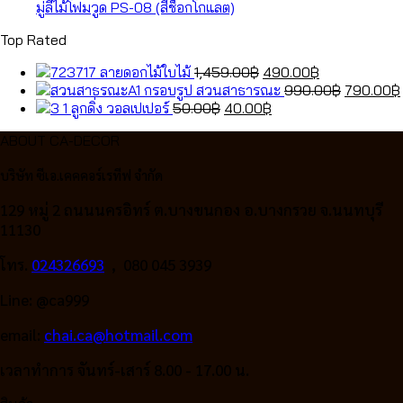
50.00฿.
40.00฿.
มู่ลี่ไม้โฟมวูด PS-08 (สีช็อกโกแลต)
Top Rated
Original
Current
ลายดอกไม้ใบไม้
1,459.00
฿
490.00
฿
price
price
Original
กรอบรูป สวนสาธารณะ
990.00
฿
790.00
฿
Original
was:
Current
is:
price
ลูกดิ่ง วอลเปเปอร์
50.00
฿
40.00
฿
price
1,459.00฿.
price
490.00฿.
was:
ABOUT CA-DECOR
was:
is:
990.00฿.
50.00฿.
40.00฿.
บริษัท ซีเอ.เคคคอร์เรทีฟ จำกัด
129 หมู่ 2 ถนนนครอิทร์ ต.บางขนกอง อ.บางกรวย จ.นนทบุรี
11130
โทร.
024326693
, 080 045 3939
Line: @ca999
email:
chai.ca@hotmail.com
เวลาทำการ จันทร์-เสาร์ 8.00 - 17.00 น.