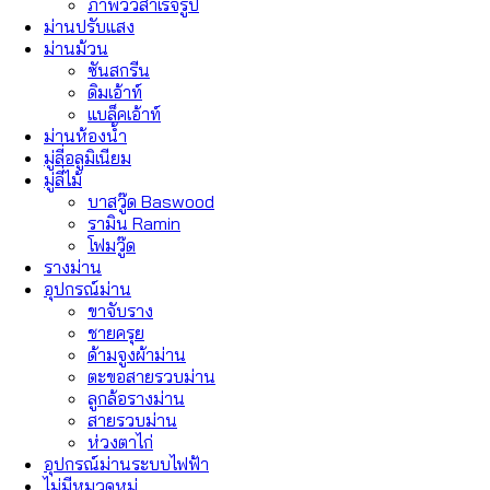
ภาพวิวสำเร็จรูป
ม่านปรับแสง
ม่านม้วน
ซันสกรีน
ดิมเอ้าท์
แบล็คเอ้าท์
ม่านห้องน้ำ
มู่ลี่อลูมิเนียม
มู่ลี่ไม้
บาสวู๊ด Baswood
รามิน Ramin
โฟมวู๊ด
รางม่าน
อุปกรณ์ม่าน
ขาจับราง
ชายครุย
ด้ามจูงผ้าม่าน
ตะขอสายรวบม่าน
ลูกล้อรางม่าน
สายรวบม่าน
ห่วงตาไก่
อุปกรณ์ม่านระบบไฟฟ้า
ไม่มีหมวดหมู่