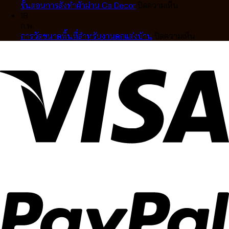
ตา
ไม้
แบบ
ผ้า
หรู
บน
สไตล์
ขั้นตอนการสั่งทำผ้าม่าน Ca Decor
ปิดความเห็น
แบบ
แท้
ไหน
ม่าน
ขั้น
คลาส
18
มือ
คุณภาพ
ดี
ลอน
ตอน
สิก
ก.พ.
อาชีพ
สูง
ให้
การ
บน
การวัดขนาดพื้นที่สำหรับงานตกแต่งบ้าน
ปิดความเห็น
ดีไซน์
เข้า
สั่ง
การ
หรู
กับ
ทำ
วัด
ปรับ
บ้าน
ผ้า
ขนาด
แสง
คุณ
ม่าน
พื้นที่
ได้
Ca
สำหรับ
อย่าง
Decor
งาน
ลงตัว
ตกแต่ง
บ้าน