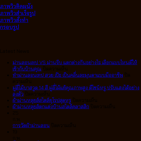
ภาพวิวติดผนัง
ภาพวิวสำเร็จรูป
ภาพวิวสั่งทำ
กรอบรูป
Latest News
ม่านลอนเทป VS ม่านจีบ แตกต่างกันอย่างไร เลือกแบบไหนดีให้
บน
เข้ากับบ้านคุณ
ปิดความเห็น
ม่าน
ทำม่านลอนเทป สวย เป๊ะ เป็นคลื่นละมุนตาแบบมืออาชีพ
ปิด
บน
ลอน
ความเห็น
ทำ
เทป
มู่ลี่ไม้บาสวูด 14 สี มู่ลี่ไม้แท้คุณภาพสูง ดีไซน์หรู ปรับแสงได้อย่าง
ม่าน
บน
VS
ลงตัว
ปิดความเห็น
ลอน
มู่ลี่
ม่าน
บน
ผ้าม่านหลุยส์สไตล์ยุโรปสุดหรู
ปิดความเห็น
เทป
ไม้
จีบ
ผ้า
บน
ผ้าม่านหลุยส์ตกแต่งบ้านสไตล์คลาสสิก
ปิดความเห็น
สวย
บา
แตก
ม่าน
ผ้า
25
เป๊ะ
สวูด
ต่าง
หลุยส์
ม่าน
ก.พ.
เป็น
14
กัน
บน
สไตล์
หลุยส์
การวัดผ้าม่านลอน
ปิดความเห็น
คลื่น
สี
อย่างไร
การ
ยุโรป
ตกแต่ง
19
ละมุน
มู่ลี่
เลือก
วัด
สุด
บ้าน
ก.พ.