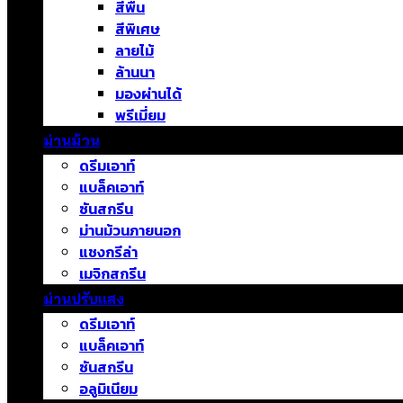
สีพื้น
สีพิเศษ
ลายไม้
ล้านนา
มองผ่านได้
พรีเมี่ยม
ม่านม้วน
ดรีมเอาท์
แบล็คเอาท์
ซันสกรีน
ม่านม้วนภายนอก
แชงกรีล่า
เมจิกสกรีน
ม่านปรับแสง
ดรีมเอาท์
แบล็คเอาท์
ซันสกรีน
อลูมิเนียม