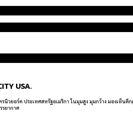
CITY USA.
์ค ประเทศสหรัฐอเมริกา ในมุมสูง มุมกว้าง มองเห็นตึกสูงต่
กบรรยากาศ