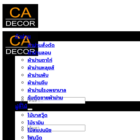
ข้าม
ไป
ยัง
เนื้อหา
ผ้าม่าน
ผ้าม่านสั่งตัด
ผ้าม่านลอน
ผ้าม่านตาไก่
หน้าแรก
ผ้าม่านหลุยส์
บทความ
ผ้าม่านพับ
ติดต่อเรา
ผ้าม่านจีบ
เกี่ยวกับเรา
ผ้าม่านโรงพยาบาล
รับตัดชายผ้าม่าน
ค้นหา:
มู่ลี่ไม้
ไม้บาสวู๊ด
ไม้รามิน
ค้นหา:
ไม้สแปนนิช
โฟมวู๊ด