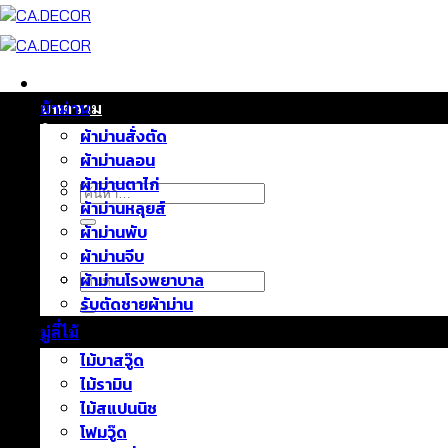
ข้าม
ไป
ยัง
เนื้อหา
หน้าแรก
บทความ
ผ้าม่าน
ติดต่อเรา
ผ้าม่านสั่งตัด
เกี่ยวกับเรา
ผ้าม่านลอน
ผ้าม่านตาไก่
ค้นหา:
ผ้าม่านหลุยส์
ผ้าม่านพับ
ผ้าม่านจีบ
ค้นหา:
ผ้าม่านโรงพยาบาล
รับตัดชายผ้าม่าน
มู่ลี่ไม้
ไม้บาสวู๊ด
ไม้รามิน
ไม้สแปนนิช
โฟมวู๊ด