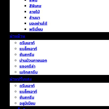
สีพื้น
สีพิเศษ
ลายไม้
ล้านนา
มองผ่านได้
พรีเมี่ยม
ม่านม้วน
ดรีมเอาท์
แบล็คเอาท์
ซันสกรีน
ม่านม้วนภายนอก
แชงกรีล่า
เมจิกสกรีน
ม่านปรับแสง
ดรีมเอาท์
แบล็คเอาท์
ซันสกรีน
อลูมิเนียม