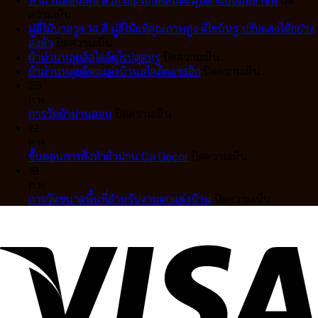
บน
ลอน
ความเห็น
ทำ
เทป
มู่ลี่ไม้บาสวูด 14 สี มู่ลี่ไม้แท้คุณภาพสูง ดีไซน์หรู ปรับแสงได้อย่าง
ม่าน
บน
VS
ลงตัว
ปิดความเห็น
ลอน
มู่ลี่
ม่าน
บน
ผ้าม่านหลุยส์สไตล์ยุโรปสุดหรู
ปิดความเห็น
เทป
ไม้
จีบ
ผ้า
บน
ผ้าม่านหลุยส์ตกแต่งบ้านสไตล์คลาสสิก
ปิดความเห็น
สวย
บา
แตก
ม่าน
ผ้า
25
เป๊ะ
สวูด
ต่าง
หลุยส์
ม่าน
ก.พ.
เป็น
14
กัน
บน
สไตล์
หลุยส์
การวัดผ้าม่านลอน
ปิดความเห็น
คลื่น
สี
อย่างไร
การ
ยุโรป
ตกแต่ง
19
ละมุน
มู่ลี่
เลือก
วัด
สุด
บ้าน
ก.พ.
ตา
ไม้
แบบ
ผ้า
หรู
บน
สไตล์
ขั้นตอนการสั่งทำผ้าม่าน Ca Decor
ปิดความเห็น
แบบ
แท้
ไหน
ม่าน
ขั้น
คลาส
18
มือ
คุณภาพ
ดี
ลอน
ตอน
สิก
ก.พ.
อาชีพ
สูง
ให้
การ
บน
การวัดขนาดพื้นที่สำหรับงานตกแต่งบ้าน
ปิดความเห็น
ดีไซน์
เข้า
สั่ง
การ
หรู
กับ
ทำ
วัด
ปรับ
บ้าน
ผ้า
ขนาด
แสง
คุณ
ม่าน
พื้นที่
ได้
Ca
สำหรับ
อย่าง
Decor
งาน
ลงตัว
ตกแต่ง
บ้าน