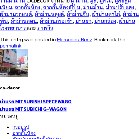
ร้านผ้าม่าน
CA.DECOR จำหน่าย
ผ้าม่าน
,
มู่ลี่
,
มู่ลี่ไม้
,
มู่ลี่อลูมิ
เนียม
,
ฉากกั้นห้อง
,
ฉากกั้นห้องญี่ปุ่น
,
ม่านม้วน
,
ม่านปรับแสง
,
ผ้าม่านรถยนต์
,
ผ้าม่านหลุยส์
,
ผ้าม่านจีบ
,
ผ้าม่านตาไก่
,
ผ้าม่าน
พับ
,
ผ้าม่านลอน
,
ผ้าม่านกระเช้า
,
ม่านยก
,
ม่านกล่อง
,
ผ้าม่าน
โรงพยาบาล
และ
ภาพวิว
This entry was posted in
Mercedes-Benz
. Bookmark the
permalink
.
ca-decor
ม่านรถ MITSUBISHI​ SPECEWAGO
ม่านรถ MITSUBICHI G-WAGON
หมวดหมู่
กรอบรูป
ฉากกั้นห้อง