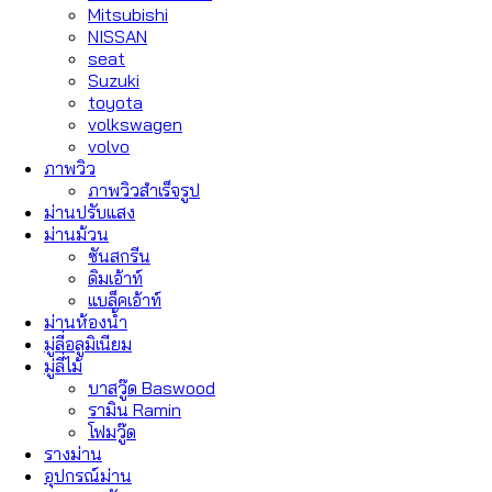
Mitsubishi
NISSAN
seat
Suzuki
toyota
volkswagen
volvo
ภาพวิว
ภาพวิวสำเร็จรูป
ม่านปรับแสง
ม่านม้วน
ซันสกรีน
ดิมเอ้าท์
แบล็คเอ้าท์
ม่านห้องน้ำ
มู่ลี่อลูมิเนียม
มู่ลี่ไม้
บาสวู๊ด Baswood
รามิน Ramin
โฟมวู๊ด
รางม่าน
อุปกรณ์ม่าน