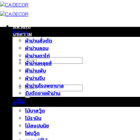
ข้าม
ไป
ยัง
เนื้อหา
หน้าแรก
ผ้าม่าน
บทความ
ผ้าม่านสั่งตัด
ติดต่อเรา
ผ้าม่านลอน
เกี่ยวกับเรา
ผ้าม่านตาไก่
ค้นหา:
ผ้าม่านหลุยส์
ผ้าม่านพับ
ผ้าม่านจีบ
ผ้าม่านโรงพยาบาล
ค้นหา:
รับตัดชายผ้าม่าน
มู่ลี่ไม้
ไม้บาสวู๊ด
ไม้รามิน
ไม้สแปนนิช
โฟมวู๊ด