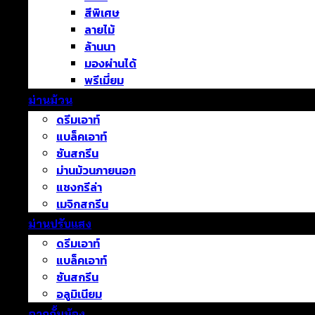
สีพิเศษ
ลายไม้
ล้านนา
มองผ่านได้
พรีเมี่ยม
ม่านม้วน
ดรีมเอาท์
แบล็คเอาท์
ซันสกรีน
ม่านม้วนภายนอก
แชงกรีล่า
เมจิกสกรีน
ม่านปรับแสง
ดรีมเอาท์
แบล็คเอาท์
ซันสกรีน
อลูมิเนียม
ฉากกั้นห้อง