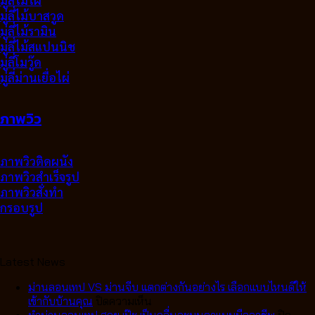
มู่ลี่ไม้บาสวูด
มู่ลี่ไม้รามิน
มู่ลี่ไม้สแปนนิช
มู่ลี่โมวู๊ด
มู่ลี่ม่านเยื่อไผ่
ภาพวิว
ภาพวิวติดผนัง
ภาพวิวสำเร็จรูป
ภาพวิวสั่งทำ
กรอบรูป
Latest News
ม่านลอนเทป VS ม่านจีบ แตกต่างกันอย่างไร เลือกแบบไหนดีให้
บน
เข้ากับบ้านคุณ
ปิดความเห็น
ม่าน
ทำม่านลอนเทป สวย เป๊ะ เป็นคลื่นละมุนตาแบบมืออาชีพ
ปิด