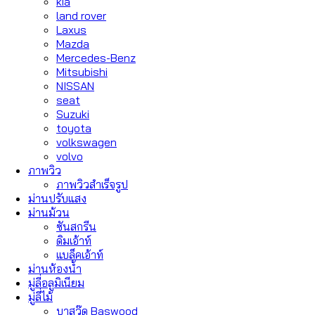
kia
land rover
Laxus
Mazda
Mercedes-Benz
Mitsubishi
NISSAN
seat
Suzuki
toyota
volkswagen
volvo
ภาพวิว
ภาพวิวสำเร็จรูป
ม่านปรับแสง
ม่านม้วน
ซันสกรีน
ดิมเอ้าท์
แบล็คเอ้าท์
ม่านห้องน้ำ
มู่ลี่อลูมิเนียม
มู่ลี่ไม้
บาสวู๊ด Baswood