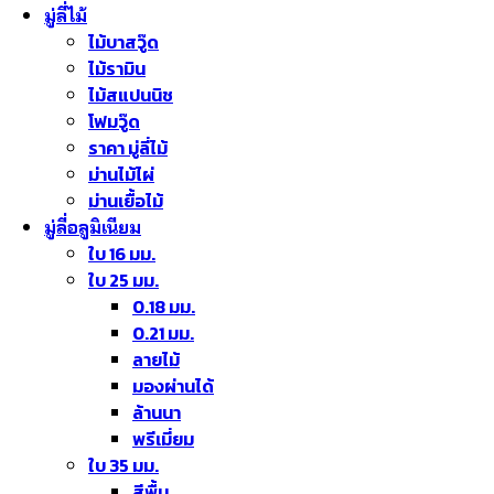
มู่ลี่ไม้
ไม้บาสวู๊ด
ไม้รามิน
ไม้สแปนนิช
โฟมวู๊ด
ราคา มู่ลี่ไม้
ม่านไม้ไผ่
ม่านเยื้อไม้
มู่ลี่อลูมิเนียม
ใบ 16 มม.
ใบ 25 มม.
0.18 มม.
0.21 มม.
ลายไม้
มองผ่านได้
ล้านนา
พรีเมี่ยม
ใบ 35 มม.
สีพื้น