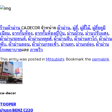
ร้านผ้าม่าน
CA.DECOR จำหน่าย
ผ้าม่าน
,
มู่ลี่
,
มู่ลี่ไม้
,
มู่ลี่อลูมิ
เนียม
,
ฉากกั้นห้อง
,
ฉากกั้นห้องญี่ปุ่น
,
ม่านม้วน
,
ม่านปรับแสง
,
ผ้าม่านรถยนต์
,
ผ้าม่านหลุยส์
,
ผ้าม่านจีบ
,
ผ้าม่านตาไก่
,
ผ้าม่าน
พับ
,
ผ้าม่านลอน
,
ผ้าม่านกระเช้า
,
ม่านยก
,
ม่านกล่อง
,
ผ้าม่าน
โรงพยาบาล
และ
ภาพวิว
This entry was posted in
Mitsubishi
. Bookmark the
permalink
.
ca-decor
TOOPER​
ม่านรถ BENZ C220​