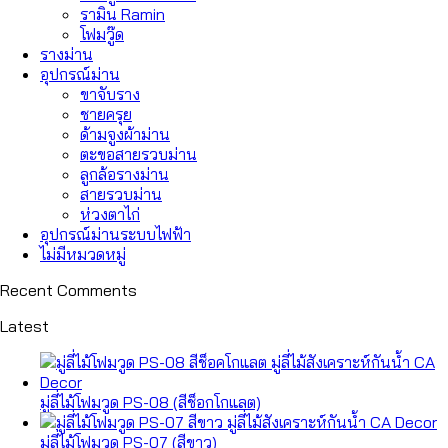
รามิน Ramin
โฟมวู๊ด
รางม่าน
อุปกรณ์ม่าน
ขาจับราง
ชายครุย
ด้ามจูงผ้าม่าน
ตะขอสายรวบม่าน
ลูกล้อรางม่าน
สายรวบม่าน
ห่วงตาไก่
อุปกรณ์ม่านระบบไฟฟ้า
ไม่มีหมวดหมู่
Recent Comments
Latest
มู่ลี่ไม้โฟมวูด PS-08 (สีช็อกโกแลต)
มู่ลี่ไม้โฟมวูด PS-07 (สีขาว)