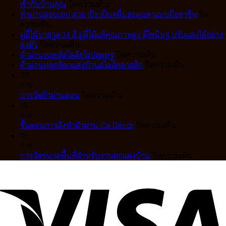
บน
เข้ากับบ้านคุณ
ปิดความเห็น
ม่าน
ทำม่านลอนเทป สวย เป๊ะ เป็นคลื่นละมุนตาแบบมืออาชีพ
ปิด
บน
ลอน
ความเห็น
ทำ
เทป
มู่ลี่ไม้บาสวูด 14 สี มู่ลี่ไม้แท้คุณภาพสูง ดีไซน์หรู ปรับแสงได้อย่าง
ม่าน
บน
VS
ลงตัว
ปิดความเห็น
ลอน
มู่ลี่
ม่าน
บน
ผ้าม่านหลุยส์สไตล์ยุโรปสุดหรู
ปิดความเห็น
เทป
ไม้
จีบ
ผ้า
บน
ผ้าม่านหลุยส์ตกแต่งบ้านสไตล์คลาสสิก
ปิดความเห็น
สวย
บา
แตก
ม่าน
ผ้า
25
เป๊ะ
สวูด
ต่าง
หลุยส์
ม่าน
ก.พ.
เป็น
14
กัน
บน
สไตล์
หลุยส์
การวัดผ้าม่านลอน
ปิดความเห็น
คลื่น
สี
อย่างไร
การ
ยุโรป
ตกแต่ง
19
ละมุน
มู่ลี่
เลือก
วัด
สุด
บ้าน
ก.พ.
ตา
ไม้
แบบ
ผ้า
หรู
บน
สไตล์
ขั้นตอนการสั่งทำผ้าม่าน Ca Decor
ปิดความเห็น
แบบ
แท้
ไหน
ม่าน
ขั้น
คลาส
18
มือ
คุณภาพ
ดี
ลอน
ตอน
สิก
ก.พ.
อาชีพ
สูง
ให้
การ
บน
การวัดขนาดพื้นที่สำหรับงานตกแต่งบ้าน
ปิดความเห็น
ดีไซน์
เข้า
สั่ง
การ
หรู
กับ
ทำ
วัด
ปรับ
บ้าน
ผ้า
ขนาด
แสง
คุณ
ม่าน
พื้นที่
ได้
Ca
สำหรับ
อย่าง
Decor
งาน
ลงตัว
ตกแต่ง