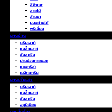
สีพิเศษ
ลายไม้
ล้านนา
มองผ่านได้
พรีเมี่ยม
ม่านม้วน
ดรีมเอาท์
แบล็คเอาท์
ซันสกรีน
ม่านม้วนภายนอก
แชงกรีล่า
เมจิกสกรีน
ม่านปรับแสง
ดรีมเอาท์
แบล็คเอาท์
ซันสกรีน
อลูมิเนียม
ฉากกั้นห้อง