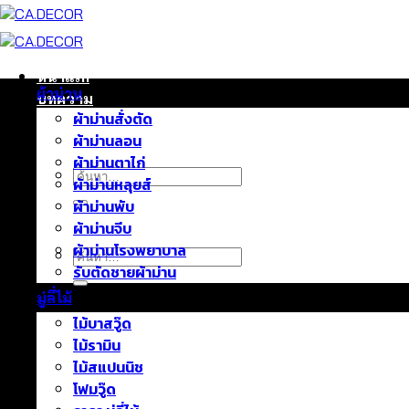
ข้าม
ไป
ยัง
เนื้อหา
หน้าแรก
ผ้าม่าน
บทความ
ผ้าม่านสั่งตัด
ติดต่อเรา
ผ้าม่านลอน
เกี่ยวกับเรา
ผ้าม่านตาไก่
ค้นหา:
ผ้าม่านหลุยส์
ผ้าม่านพับ
ผ้าม่านจีบ
ผ้าม่านโรงพยาบาล
ค้นหา:
รับตัดชายผ้าม่าน
มู่ลี่ไม้
ไม้บาสวู๊ด
ไม้รามิน
ไม้สแปนนิช
โฟมวู๊ด