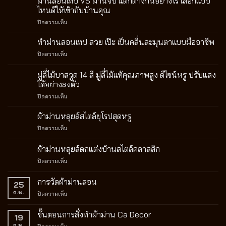
ม่านลอนเทป VS ม่านจีบ แตกต่างกันอย่างไร เลือกแบบ
ไหนดีให้เข้ากับบ้านคุณ
บน
ปิดความเห็น
ม่าน
ลอน
ทำม่านลอนเทป สวย เป๊ะ เป็นคลื่นละมุนตาแบบมืออาชีพ
เทป
บน
ปิดความเห็น
VS
ทำ
ม่าน
ม่าน
มู่ลี่ไม้บาสวูด 14 สี มู่ลี่ไม้แท้คุณภาพสูง ดีไซน์หรู ปรับแสง
จีบ
ลอน
แตก
ได้อย่างลงตัว
เทป
ต่าง
บน
ปิดความเห็น
สวย
กัน
มู่ลี่
เป๊ะ
อย่างไร
ไม้
เป็น
ผ้าม่านหลุยส์สไตล์ยุโรปสุดหรู
เลือก
บา
คลื่น
แบบ
บน
ปิดความเห็น
สวูด
ละมุน
ไหน
ผ้า
14
ตา
ดี
ม่าน
ผ้าม่านหลุยส์ตกแต่งบ้านสไตล์คลาสสิก
สี
แบบ
ให้
หลุยส์
มู่ลี่
มือ
เข้า
บน
ปิดความเห็น
สไตล์
ไม้
อาชีพ
กับ
ผ้า
ยุโรป
แท้
บ้าน
ม่าน
สุด
การวัดผ้าม่านลอน
คุณภาพ
25
คุณ
หลุยส์
หรู
สูง
ก.พ.
บน
ปิดความเห็น
ตกแต่ง
ดีไซน์
การ
บ้าน
หรู
วัด
สไตล์
ขั้นตอนการสั่งทำผ้าม่าน Ca Decor
19
ปรับ
ผ้า
คลาส
แสง
ก.พ.