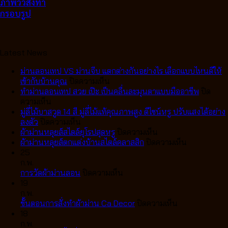
ภาพวิวสั่งทำ
กรอบรูป
Latest News
ม่านลอนเทป VS ม่านจีบ แตกต่างกันอย่างไร เลือกแบบไหนดีให้
บน
เข้ากับบ้านคุณ
ปิดความเห็น
ม่าน
ทำม่านลอนเทป สวย เป๊ะ เป็นคลื่นละมุนตาแบบมืออาชีพ
ปิด
บน
ลอน
ความเห็น
ทำ
เทป
มู่ลี่ไม้บาสวูด 14 สี มู่ลี่ไม้แท้คุณภาพสูง ดีไซน์หรู ปรับแสงได้อย่าง
ม่าน
บน
VS
ลงตัว
ปิดความเห็น
ลอน
มู่ลี่
ม่าน
บน
ผ้าม่านหลุยส์สไตล์ยุโรปสุดหรู
ปิดความเห็น
เทป
ไม้
จีบ
ผ้า
บน
ผ้าม่านหลุยส์ตกแต่งบ้านสไตล์คลาสสิก
ปิดความเห็น
สวย
บา
แตก
ม่าน
ผ้า
25
เป๊ะ
สวูด
ต่าง
หลุยส์
ม่าน
ก.พ.
เป็น
14
กัน
บน
สไตล์
หลุยส์
การวัดผ้าม่านลอน
ปิดความเห็น
คลื่น
สี
อย่างไร
การ
ยุโรป
ตกแต่ง
19
ละมุน
มู่ลี่
เลือก
วัด
สุด
บ้าน
ก.พ.
ตา
ไม้
แบบ
ผ้า
หรู
บน
สไตล์
ขั้นตอนการสั่งทำผ้าม่าน Ca Decor
ปิดความเห็น
แบบ
แท้
ไหน
ม่าน
ขั้น
คลาส
18
มือ
คุณภาพ
ดี
ลอน
ตอน
สิก
ก.พ.