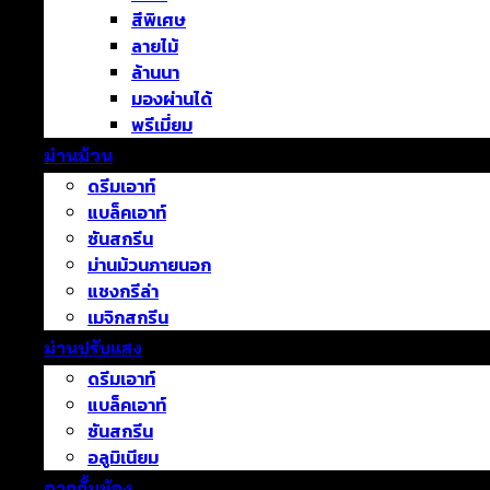
สีพิเศษ
ลายไม้
ล้านนา
มองผ่านได้
พรีเมี่ยม
ม่านม้วน
ดรีมเอาท์
แบล็คเอาท์
ซันสกรีน
ม่านม้วนภายนอก
แชงกรีล่า
เมจิกสกรีน
ม่านปรับแสง
ดรีมเอาท์
แบล็คเอาท์
ซันสกรีน
อลูมิเนียม
ฉากกั้นห้อง