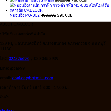
Original
price
Current
price
กรอบรูป ไผ่ตรง
990.00
฿
790.00
฿
price
was:
price
is:
was:
1,459.00฿.
is:
490.00฿.
Original
990.00฿.
Current
790.00฿.
หมอนอิง MO-002
490.00
฿
290.00
฿
price
price
ABOUT CA-DECOR
was:
is:
490.00฿.
290.00฿.
บริษัท ซีเอ.เคคคอร์เรทีฟ จำกัด
129 หมู่ 2 ถนนนครอิทร์ ต.บางขนกอง อ.บางกรวย จ.นนทบุรี
11130
โทร.
024326693
, 080 045 3939
Line: @ca999
email:
chai.ca@hotmail.com
เวลาทำการ จันทร์-เสาร์ 8.00 - 17.00 น.
สินค้า