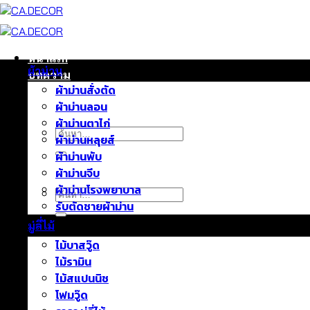
ข้าม
ไป
ยัง
เนื้อหา
หน้าแรก
ผ้าม่าน
บทความ
ผ้าม่านสั่งตัด
ติดต่อเรา
ผ้าม่านลอน
เกี่ยวกับเรา
ผ้าม่านตาไก่
ค้นหา:
ผ้าม่านหลุยส์
ผ้าม่านพับ
ผ้าม่านจีบ
ผ้าม่านโรงพยาบาล
ค้นหา:
รับตัดชายผ้าม่าน
มู่ลี่ไม้
ไม้บาสวู๊ด
ไม้รามิน
ไม้สแปนนิช
โฟมวู๊ด