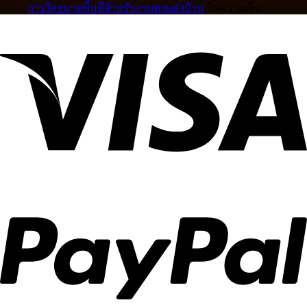
อาชีพ
สูง
ให้
การ
บน
การวัดขนาดพื้นที่สำหรับงานตกแต่งบ้าน
ปิดความเห็น
ดีไซน์
เข้า
สั่ง
การ
หรู
กับ
ทำ
วัด
ปรับ
บ้าน
ผ้า
ขนาด
แสง
คุณ
ม่าน
พื้นที่
ได้
Ca
สำหรับ
อย่าง
Decor
งาน
ลงตัว
ตกแต่ง
บ้าน