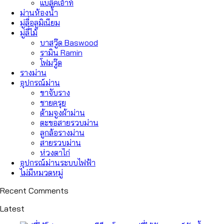
แบล็คเอ้าท์
ม่านห้องน้ำ
มู่ลี่อลูมิเนียม
มู่ลี่ไม้
บาสวู๊ด Baswood
รามิน Ramin
โฟมวู๊ด
รางม่าน
อุปกรณ์ม่าน
ขาจับราง
ชายครุย
ด้ามจูงผ้าม่าน
ตะขอสายรวบม่าน
ลูกล้อรางม่าน
สายรวบม่าน
ห่วงตาไก่
อุปกรณ์ม่านระบบไฟฟ้า
ไม่มีหมวดหมู่
Recent Comments
Latest