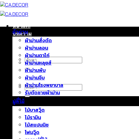
ข้าม
ไป
ยัง
เนื้อหา
หน้าแรก
ผ้าม่าน
บทความ
ผ้าม่านสั่งตัด
ติดต่อเรา
ผ้าม่านลอน
เกี่ยวกับเรา
ผ้าม่านตาไก่
ค้นหา:
ผ้าม่านหลุยส์
ผ้าม่านพับ
ผ้าม่านจีบ
ผ้าม่านโรงพยาบาล
ค้นหา:
รับตัดชายผ้าม่าน
มู่ลี่ไม้
ไม้บาสวู๊ด
ไม้รามิน
ไม้สแปนนิช
โฟมวู๊ด