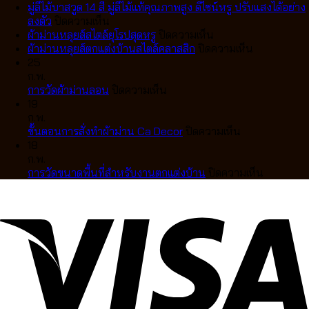
ทำ
เทป
มู่ลี่ไม้บาสวูด 14 สี มู่ลี่ไม้แท้คุณภาพสูง ดีไซน์หรู ปรับแสงได้อย่าง
ม่าน
บน
VS
ลงตัว
ปิดความเห็น
ลอน
มู่ลี่
ม่าน
บน
ผ้าม่านหลุยส์สไตล์ยุโรปสุดหรู
ปิดความเห็น
เทป
ไม้
จีบ
ผ้า
บน
ผ้าม่านหลุยส์ตกแต่งบ้านสไตล์คลาสสิก
ปิดความเห็น
สวย
บา
แตก
ม่าน
ผ้า
25
เป๊ะ
สวูด
ต่าง
หลุยส์
ม่าน
ก.พ.
เป็น
14
กัน
บน
สไตล์
หลุยส์
การวัดผ้าม่านลอน
ปิดความเห็น
คลื่น
สี
อย่างไร
การ
ยุโรป
ตกแต่ง
19
ละมุน
มู่ลี่
เลือก
วัด
สุด
บ้าน
ก.พ.
ตา
ไม้
แบบ
ผ้า
หรู
บน
สไตล์
ขั้นตอนการสั่งทำผ้าม่าน Ca Decor
ปิดความเห็น
แบบ
แท้
ไหน
ม่าน
ขั้น
คลาส
18
มือ
คุณภาพ
ดี
ลอน
ตอน
สิก
ก.พ.
อาชีพ
สูง
ให้
การ
บน
การวัดขนาดพื้นที่สำหรับงานตกแต่งบ้าน
ปิดความเห็น
ดีไซน์
เข้า
สั่ง
การ
หรู
กับ
ทำ
วัด
ปรับ
บ้าน
ผ้า
ขนาด
แสง
คุณ
ม่าน
พื้นที่
ได้
Ca
สำหรับ
อย่าง
Decor
งาน
ลงตัว
ตกแต่ง
บ้าน