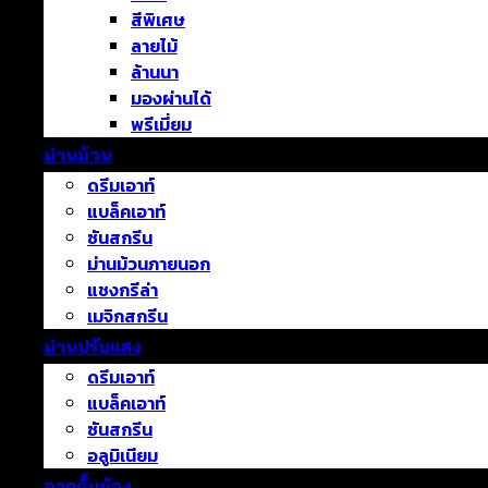
สีพิเศษ
ลายไม้
ล้านนา
มองผ่านได้
พรีเมี่ยม
ม่านม้วน
ดรีมเอาท์
แบล็คเอาท์
ซันสกรีน
ม่านม้วนภายนอก
แชงกรีล่า
เมจิกสกรีน
ม่านปรับแสง
ดรีมเอาท์
แบล็คเอาท์
ซันสกรีน
อลูมิเนียม
ฉากกั้นห้อง