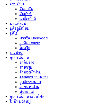
ม่านม้วน
ซันสกรีน
ดิมเอ้าท์
แบล็คเอ้าท์
ม่านห้องน้ำ
มู่ลี่อลูมิเนียม
มู่ลี่ไม้
บาสวู๊ด Baswood
รามิน Ramin
โฟมวู๊ด
รางม่าน
อุปกรณ์ม่าน
ขาจับราง
ชายครุย
ด้ามจูงผ้าม่าน
ตะขอสายรวบม่าน
ลูกล้อรางม่าน
สายรวบม่าน
ห่วงตาไก่
อุปกรณ์ม่านระบบไฟฟ้า
ไม่มีหมวดหมู่