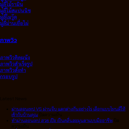
มู่ลี่ไม้รามิน
มู่ลี่ไม้สแปนนิช
มู่ลี่โมวู๊ด
มู่ลี่ม่านเยื่อไผ่
ภาพวิว
ภาพวิวติดผนัง
ภาพวิวสำเร็จรูป
ภาพวิวสั่งทำ
กรอบรูป
Latest News
ม่านลอนเทป VS ม่านจีบ แตกต่างกันอย่างไร เลือกแบบไหนดีให้
บน
เข้ากับบ้านคุณ
ปิดความเห็น
ม่าน
ทำม่านลอนเทป สวย เป๊ะ เป็นคลื่นละมุนตาแบบมืออาชีพ
ปิด
บน
ลอน
ความเห็น