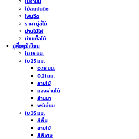
ไม้รามิน
ไม้สแปนนิช
โฟมวู๊ด
ราคา มู่ลี่ไม้
ม่านไม้ไผ่
ม่านเยื้อไม้
มู่ลี่อลูมิเนียม
ใบ 16 มม.
ใบ 25 มม.
0.18 มม.
0.21 มม.
ลายไม้
มองผ่านได้
ล้านนา
พรีเมี่ยม
ใบ 35 มม.
สีพื้น
ลายไม้
สีพิเศษ