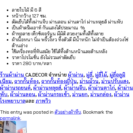
ลายใบไม้ มี 6 สี
หน้ากว้าง 127 ซม.
ตัดเย็บได้ทั้งม่านจีบ ม่านลอน ม่านตาไก่ ม่านหลุยส์ ม่านพับ
เป็นผ้าดรีมเอาท์ กันแสงได้ประมาณ %
ผ้าทอลาย เท็กซ์เจอร์นูน มีมิติ สวยงามทั้งสีทั้งลาย
ผ้าเนื้อหนา นิ่ม พริ้วไหว ทิ้งตัวดี มีน้ำหนัก ไม่จำเป็นต้องถ่วงโซ่
ด้านล่าง
ใช้เครื่องทอที่ทันสมัย ใช้ได้ทั้งด้านหน้าและด้านหลัง
ราคาโปรโมชั่น ยังไม่รวมค่าตัดเย็บ
ราคา 280 บาท/หลา
ร้านผ้าม่าน
CA.DECOR
จำหน่าย
ผ้าม่าน
,
มู่ลี่
,
มู่ลี่ไม้
,
มู่ลี่อลูมิ
เนียม
,
ฉากกั้นห้อง
,
ฉากกั้นห้องญี่ปุ่น
,
ม่านม้วน
,
ม่านปรับแสง
,
ผ้าม่านรถยนต์
,
ผ้าม่านหลุยส์
,
ผ้าม่านจีบ
,
ผ้าม่านตาไก่
,
ผ้าม่าน
พับ
,
ผ้าม่านลอน
,
ผ้าม่านกระเช้า
,
ม่านยก
,
ม่านกล่อง
,
ผ้าม่าน
โรงพยาบาล
และ
ภาพวิว
This entry was posted in
ตัวอย่างผ้าทึบ
. Bookmark the
permalink
.