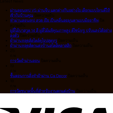
Latest News
ม่านลอนเทป VS ม่านจีบ แตกต่างกันอย่างไร เลือกแบบไหนดีให้
บน
เข้ากับบ้านคุณ
ปิดความเห็น
ม่าน
ทำม่านลอนเทป สวย เป๊ะ เป็นคลื่นละมุนตาแบบมืออาชีพ
ปิด
บน
ลอน
ความเห็น
ทำ
เทป
มู่ลี่ไม้บาสวูด 14 สี มู่ลี่ไม้แท้คุณภาพสูง ดีไซน์หรู ปรับแสงได้อย่าง
ม่าน
บน
VS
ลงตัว
ปิดความเห็น
ลอน
มู่ลี่
ม่าน
บน
ผ้าม่านหลุยส์สไตล์ยุโรปสุดหรู
ปิดความเห็น
เทป
ไม้
จีบ
ผ้า
บน
ผ้าม่านหลุยส์ตกแต่งบ้านสไตล์คลาสสิก
ปิดความเห็น
สวย
บา
แตก
ม่าน
ผ้า
25
เป๊ะ
สวูด
ต่าง
หลุยส์
ม่าน
ก.พ.
เป็น
14
กัน
บน
สไตล์
หลุยส์
การวัดผ้าม่านลอน
ปิดความเห็น
คลื่น
สี
อย่างไร
การ
ยุโรป
ตกแต่ง
19
ละมุน
มู่ลี่
เลือก
วัด
สุด
บ้าน
ก.พ.
ตา
ไม้
แบบ
ผ้า
หรู
บน
สไตล์
ขั้นตอนการสั่งทำผ้าม่าน Ca Decor
ปิดความเห็น
แบบ
แท้
ไหน
ม่าน
ขั้น
คลาส
18
มือ
คุณภาพ
ดี
ลอน
ตอน
สิก
ก.พ.
อาชีพ
สูง
ให้
การ
บน
การวัดขนาดพื้นที่สำหรับงานตกแต่งบ้าน
ปิดความเห็น
ดีไซน์
เข้า
สั่ง
การ
หรู
กับ
ทำ
วัด
ปรับ
บ้าน
ผ้า
ขนาด
แสง
คุณ
ม่าน
พื้นที่