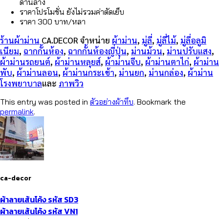
ด้านล่าง
ราคาโปรโมชั่น ยังไม่รวมค่าตัดเย็บ
ราคา 300 บาท/หลา
ร้านผ้าม่าน
CA.DECOR
จำหน่าย
ผ้าม่าน
,
มู่ลี่
,
มู่ลี่ไม้
,
มู่ลี่อลูมิ
เนียม
,
ฉากกั้นห้อง
,
ฉากกั้นห้องญี่ปุ่น
,
ม่านม้วน
,
ม่านปรับแสง
,
ผ้าม่านรถยนต์
,
ผ้าม่านหลุยส์
,
ผ้าม่านจีบ
,
ผ้าม่านตาไก่
,
ผ้าม่าน
พับ
,
ผ้าม่านลอน
,
ผ้าม่านกระเช้า
,
ม่านยก
,
ม่านกล่อง
,
ผ้าม่าน
โรงพยาบาล
และ
ภาพวิว
This entry was posted in
ตัวอย่างผ้าทึบ
. Bookmark the
permalink
.
ca-decor
ผ้าลายเส้นโค้ง รหัส SD3
ผ้าลายเส้นโค้ง รหัส VN1