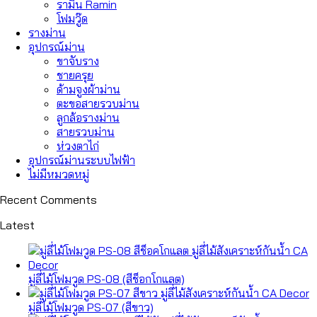
รามิน Ramin
โฟมวู๊ด
รางม่าน
อุปกรณ์ม่าน
ขาจับราง
ชายครุย
ด้ามจูงผ้าม่าน
ตะขอสายรวบม่าน
ลูกล้อรางม่าน
สายรวบม่าน
ห่วงตาไก่
อุปกรณ์ม่านระบบไฟฟ้า
ไม่มีหมวดหมู่
Recent Comments
Latest
มู่ลี่ไม้โฟมวูด PS-08 (สีช็อกโกแลต)
มู่ลี่ไม้โฟมวูด PS-07 (สีขาว)