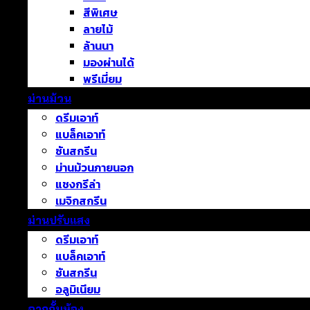
สีพิเศษ
ลายไม้
ล้านนา
มองผ่านได้
พรีเมี่ยม
ม่านม้วน
ดรีมเอาท์
แบล็คเอาท์
ซันสกรีน
ม่านม้วนภายนอก
แชงกรีล่า
เมจิกสกรีน
ม่านปรับแสง
ดรีมเอาท์
แบล็คเอาท์
ซันสกรีน
อลูมิเนียม
ฉากกั้นห้อง