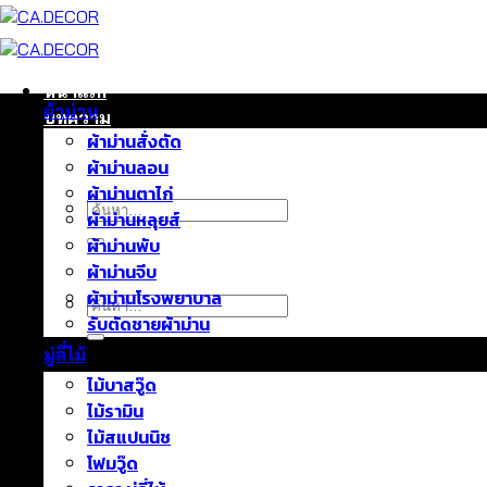
ข้าม
ไป
ยัง
เนื้อหา
หน้าแรก
ผ้าม่าน
บทความ
ผ้าม่านสั่งตัด
ติดต่อเรา
ผ้าม่านลอน
เกี่ยวกับเรา
ผ้าม่านตาไก่
ค้นหา:
ผ้าม่านหลุยส์
ผ้าม่านพับ
ผ้าม่านจีบ
ผ้าม่านโรงพยาบาล
ค้นหา:
รับตัดชายผ้าม่าน
มู่ลี่ไม้
ไม้บาสวู๊ด
ไม้รามิน
ไม้สแปนนิช
โฟมวู๊ด