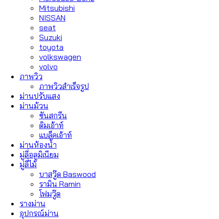
Mitsubishi
NISSAN
seat
Suzuki
toyota
volkswagen
volvo
ภาพวิว
ภาพวิวสำเร็จรูป
ม่านปรับแสง
ม่านม้วน
ซันสกรีน
ดิมเอ้าท์
แบล็คเอ้าท์
ม่านห้องน้ำ
มู่ลี่อลูมิเนียม
มู่ลี่ไม้
บาสวู๊ด Baswood
รามิน Ramin
โฟมวู๊ด
รางม่าน
อุปกรณ์ม่าน