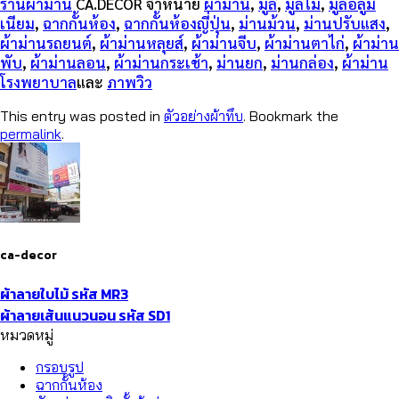
ร้านผ้าม่าน
CA.DECOR
จำหน่าย
ผ้าม่าน
,
มู่ลี่
,
มู่ลี่ไม้
,
มู่ลี่อลูมิ
เนียม
,
ฉากกั้นห้อง
,
ฉากกั้นห้องญี่ปุ่น
,
ม่านม้วน
,
ม่านปรับแสง
,
ผ้าม่านรถยนต์
,
ผ้าม่านหลุยส์
,
ผ้าม่านจีบ
,
ผ้าม่านตาไก่
,
ผ้าม่าน
พับ
,
ผ้าม่านลอน
,
ผ้าม่านกระเช้า
,
ม่านยก
,
ม่านกล่อง
,
ผ้าม่าน
โรงพยาบาล
และ
ภาพวิว
This entry was posted in
ตัวอย่างผ้าทึบ
. Bookmark the
permalink
.
ca-decor
ผ้าลายใบไม้ รหัส MR3
ผ้าลายเส้นแนวนอน รหัส SD1
หมวดหมู่
กรอบรูป
ฉากกั้นห้อง