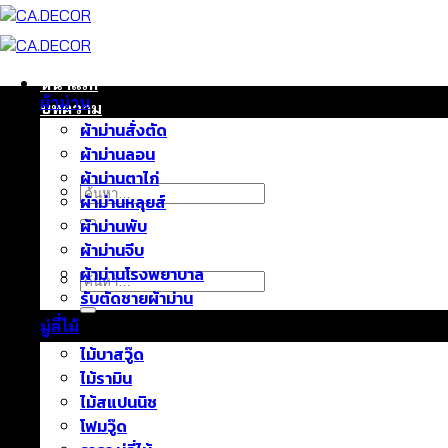
ข้าม
ไป
ยัง
เนื้อหา
หน้าแรก
ผ้าม่าน
บทความ
ผ้าม่านสั่งตัด
ติดต่อเรา
ผ้าม่านลอน
เกี่ยวกับเรา
ผ้าม่านตาไก่
ค้นหา:
ผ้าม่านหลุยส์
ผ้าม่านพับ
ผ้าม่านจีบ
ผ้าม่านโรงพยาบาล
ค้นหา:
รับตัดชายผ้าม่าน
มู่ลี่ไม้
ไม้บาสวู๊ด
ไม้รามิน
ไม้สแปนนิช
โฟมวู๊ด