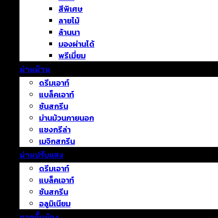
สีพิเศษ
ลายไม้
ล้านนา
มองผ่านได้
พรีเมี่ยม
ม่านม้วน
ดรีมเอาท์
แบล็คเอาท์
ซันสกรีน
ม่านม้วนภายนอก
แชงกรีล่า
เมจิกสกรีน
ม่านปรับแสง
ดรีมเอาท์
แบล็คเอาท์
ซันสกรีน
อลูมิเนียม
ฉากกั้นห้อง