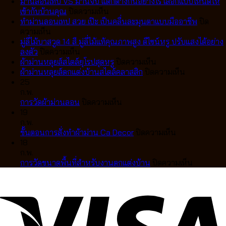
ม่านลอนเทป VS ม่านจีบ แตกต่างกันอย่างไร เลือกแบบไหนดีให้
บน
เข้ากับบ้านคุณ
ปิดความเห็น
ม่าน
ทำม่านลอนเทป สวย เป๊ะ เป็นคลื่นละมุนตาแบบมืออาชีพ
ปิด
บน
ลอน
ความเห็น
ทำ
เทป
มู่ลี่ไม้บาสวูด 14 สี มู่ลี่ไม้แท้คุณภาพสูง ดีไซน์หรู ปรับแสงได้อย่าง
ม่าน
บน
VS
ลงตัว
ปิดความเห็น
ลอน
มู่ลี่
ม่าน
บน
ผ้าม่านหลุยส์สไตล์ยุโรปสุดหรู
ปิดความเห็น
เทป
ไม้
จีบ
ผ้า
บน
ผ้าม่านหลุยส์ตกแต่งบ้านสไตล์คลาสสิก
ปิดความเห็น
สวย
บา
แตก
ม่าน
ผ้า
25
เป๊ะ
สวูด
ต่าง
หลุยส์
ม่าน
ก.พ.
เป็น
14
กัน
บน
สไตล์
หลุยส์
การวัดผ้าม่านลอน
ปิดความเห็น
คลื่น
สี
อย่างไร
การ
ยุโรป
ตกแต่ง
19
ละมุน
มู่ลี่
เลือก
วัด
สุด
บ้าน
ก.พ.
ตา
ไม้
แบบ
ผ้า
หรู
บน
สไตล์
ขั้นตอนการสั่งทำผ้าม่าน Ca Decor
ปิดความเห็น
แบบ
แท้
ไหน
ม่าน
ขั้น
คลาส
18
มือ
คุณภาพ
ดี
ลอน
ตอน
สิก
ก.พ.
อาชีพ
สูง
ให้
การ
บน
การวัดขนาดพื้นที่สำหรับงานตกแต่งบ้าน
ปิดความเห็น
ดีไซน์
เข้า
สั่ง
การ
หรู
กับ
ทำ
วัด
ปรับ
บ้าน
ผ้า
ขนาด
แสง
คุณ
ม่าน
พื้นที่
ได้
Ca
สำหรับ
อย่าง
Decor
งาน