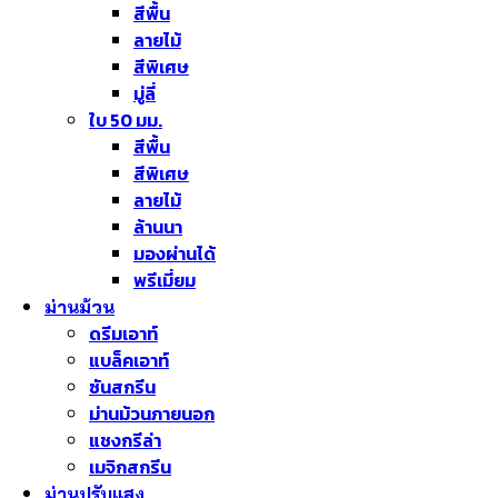
สีพื้น
ลายไม้
สีพิเศษ
มู่ลี่
ใบ 50 มม.
สีพื้น
สีพิเศษ
ลายไม้
ล้านนา
มองผ่านได้
พรีเมี่ยม
ม่านม้วน
ดรีมเอาท์
แบล็คเอาท์
ซันสกรีน
ม่านม้วนภายนอก
แชงกรีล่า
เมจิกสกรีน
ม่านปรับแสง