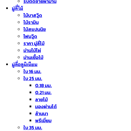
รับตัดชายผ้าม่าน
มู่ลี่ไม้
ไม้บาสวู๊ด
ไม้รามิน
ไม้สแปนนิช
โฟมวู๊ด
ราคา มู่ลี่ไม้
ม่านไม้ไผ่
ม่านเยื้อไม้
มู่ลี่อลูมิเนียม
ใบ 16 มม.
ใบ 25 มม.
0.18 มม.
0.21 มม.
ลายไม้
มองผ่านได้
ล้านนา
พรีเมี่ยม
ใบ 35 มม.