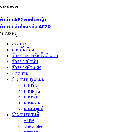
ca-decor
ผ้าม่าน AF2 ลายใบหญ้า
ผ้าลายเส้นโค้ง รหัส AF20
หมวดหมู่
กรอบรูป
ฉากกั้นห้อง
ตัวอย่างการติดตั้งผ้าม่าน
ตัวอย่างผ้าทึบ
ตัวอย่างผ้าโปร่ง
บทความ
ผ้าม่านทุกรูปแบบ
ม่านจีบ
ม่านตาไก่
ม่านพับ
ม่านลอน
ม่านหลุยส์
ผ้าม่านรถยนต์
BMW
chevrolet
citroen