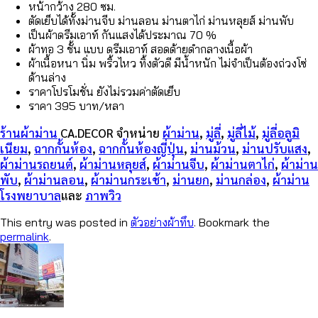
หน้ากว้าง 280 ซม.
ตัดเย็บได้ทั้งม่านจีบ ม่านลอน ม่านตาไก่ ม่านหลุยส์ ม่านพับ
เป็นผ้าดรีมเอาท์ กันแสงได้ประมาณ 70 %
ผ้าทอ 3 ชั้น แบบ ดรีมเอาท์ สอดด้ายดำกลางเนื้อผ้า
ผ้าเนื้อหนา นิ่ม พริ้วไหว ทิ้งตัวดี มีน้ำหนัก ไม่จำเป็นต้องถ่วงโซ่
ด้านล่าง
ราคาโปรโมชั่น ยังไม่รวมค่าตัดเย็บ
ราคา 395 บาท/หลา
ร้านผ้าม่าน
CA.DECOR
จำหน่าย
ผ้าม่าน
,
มู่ลี่
,
มู่ลี่ไม้
,
มู่ลี่อลูมิ
เนียม
,
ฉากกั้นห้อง
,
ฉากกั้นห้องญี่ปุ่น
,
ม่านม้วน
,
ม่านปรับแสง
,
ผ้าม่านรถยนต์
,
ผ้าม่านหลุยส์
,
ผ้าม่านจีบ
,
ผ้าม่านตาไก่
,
ผ้าม่าน
พับ
,
ผ้าม่านลอน
,
ผ้าม่านกระเช้า
,
ม่านยก
,
ม่านกล่อง
,
ผ้าม่าน
โรงพยาบาล
และ
ภาพวิว
This entry was posted in
ตัวอย่างผ้าทึบ
. Bookmark the
permalink
.