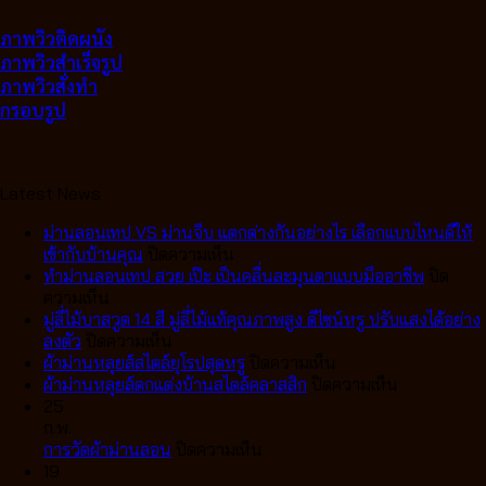
ภาพวิวติดผนัง
ภาพวิวสำเร็จรูป
ภาพวิวสั่งทำ
กรอบรูป
Latest News
ม่านลอนเทป VS ม่านจีบ แตกต่างกันอย่างไร เลือกแบบไหนดีให้
บน
เข้ากับบ้านคุณ
ปิดความเห็น
ม่าน
ทำม่านลอนเทป สวย เป๊ะ เป็นคลื่นละมุนตาแบบมืออาชีพ
ปิด
บน
ลอน
ความเห็น
ทำ
เทป
มู่ลี่ไม้บาสวูด 14 สี มู่ลี่ไม้แท้คุณภาพสูง ดีไซน์หรู ปรับแสงได้อย่าง
ม่าน
บน
VS
ลงตัว
ปิดความเห็น
ลอน
มู่ลี่
ม่าน
บน
ผ้าม่านหลุยส์สไตล์ยุโรปสุดหรู
ปิดความเห็น
เทป
ไม้
จีบ
ผ้า
บน
ผ้าม่านหลุยส์ตกแต่งบ้านสไตล์คลาสสิก
ปิดความเห็น
สวย
บา
แตก
ม่าน
ผ้า
25
เป๊ะ
สวูด
ต่าง
หลุยส์
ม่าน
ก.พ.
เป็น
14
กัน
บน
สไตล์
หลุยส์
การวัดผ้าม่านลอน
ปิดความเห็น
คลื่น
สี
อย่างไร
การ
ยุโรป
ตกแต่ง
19