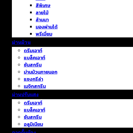
สีพิเศษ
ลายไม้
ล้านนา
มองผ่านได้
พรีเมี่ยม
ม่านม้วน
ดรีมเอาท์
แบล็คเอาท์
ซันสกรีน
ม่านม้วนภายนอก
แชงกรีล่า
เมจิกสกรีน
ม่านปรับแสง
ดรีมเอาท์
แบล็คเอาท์
ซันสกรีน
อลูมิเนียม
ฉากกั้นห้อง