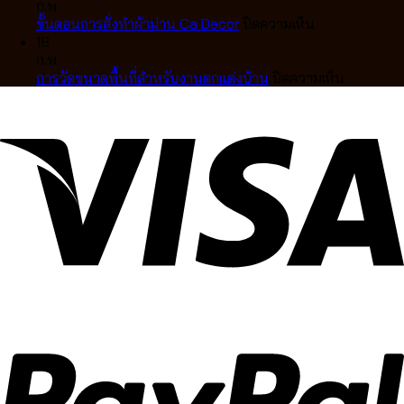
ละมุน
มู่ลี่
เลือก
วัด
สุด
บ้าน
ก.พ.
ตา
ไม้
แบบ
ผ้า
หรู
บน
สไตล์
ขั้นตอนการสั่งทำผ้าม่าน Ca Decor
ปิดความเห็น
แบบ
แท้
ไหน
ม่าน
ขั้น
คลาส
18
มือ
คุณภาพ
ดี
ลอน
ตอน
สิก
ก.พ.
อาชีพ
สูง
ให้
การ
บน
การวัดขนาดพื้นที่สำหรับงานตกแต่งบ้าน
ปิดความเห็น
ดีไซน์
เข้า
สั่ง
การ
หรู
กับ
ทำ
วัด
ปรับ
บ้าน
ผ้า
ขนาด
แสง
คุณ
ม่าน
พื้นที่
ได้
Ca
สำหรับ
อย่าง
Decor
งาน
ลงตัว
ตกแต่ง
บ้าน