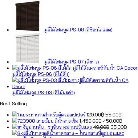
มู่ลี่ไม้โฟมวูด PS-08 (สีช็อกโกแลต)
มู่ลี่ไม้โฟมวูด PS-07 (สีขาว)
มู่ลี่ไม้โฟมวูด PS-06 (สีไม้สัก)
มู่ลี่ไม้โฟมวูด PS-03 (สีไม้มะค่า)
Best Selling
Original
Curren
แปรงทากาวสำหรับติดวอลเปเปอร์
120.00
฿
55.00
฿
Original
price
price
Curren
ลายเรียบ สีน้ำตาลเข้ม
1,459.00
฿
450.00
฿
price
was:
Original
is:
price
Curr
ขาจับรางม่านปรับแสง
49.00
฿
35.00
฿
was:
120.00฿.
price
55.00฿
is:
price