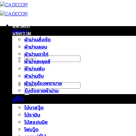
ข้าม
ไป
ยัง
เนื้อหา
หน้าแรก
ผ้าม่าน
บทความ
ผ้าม่านสั่งตัด
ติดต่อเรา
ผ้าม่านลอน
เกี่ยวกับเรา
ผ้าม่านตาไก่
ค้นหา:
ผ้าม่านหลุยส์
ผ้าม่านพับ
ผ้าม่านจีบ
ผ้าม่านโรงพยาบาล
ค้นหา:
รับตัดชายผ้าม่าน
มู่ลี่ไม้
ไม้บาสวู๊ด
ไม้รามิน
ไม้สแปนนิช
โฟมวู๊ด