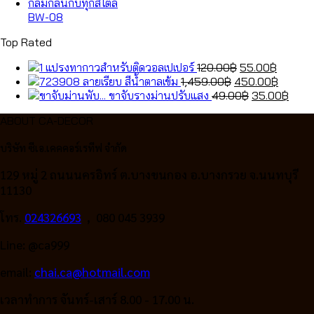
1,459.00฿.
was:
450.00
is:
49.00฿.
35.0
BW-08
Top Rated
Original
Curren
แปรงทากาวสำหรับติดวอลเปเปอร์
120.00
฿
55.00
฿
Original
price
price
Curren
ลายเรียบ สีน้ำตาลเข้ม
1,459.00
฿
450.00
฿
price
was:
Original
is:
price
Curr
ขาจับรางม่านปรับแสง
49.00
฿
35.00
฿
was:
120.00฿.
price
55.00฿
is:
price
ABOUT CA-DECOR
1,459.00฿.
was:
450.00
is:
49.00฿.
35.0
บริษัท ซีเอ.เคคคอร์เรทีฟ จำกัด
129 หมู่ 2 ถนนนครอิทร์ ต.บางขนกอง อ.บางกรวย จ.นนทบุรี
11130
โทร.
024326693
, 080 045 3939
Line: @ca999
email:
chai.ca@hotmail.com
เวลาทำการ จันทร์-เสาร์ 8.00 - 17.00 น.