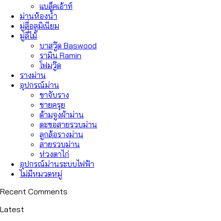
แบล็คเอ้าท์
ม่านห้องน้ำ
มู่ลี่อลูมิเนียม
มู่ลี่ไม้
บาสวู๊ด Baswood
รามิน Ramin
โฟมวู๊ด
รางม่าน
อุปกรณ์ม่าน
ขาจับราง
ชายครุย
ด้ามจูงผ้าม่าน
ตะขอสายรวบม่าน
ลูกล้อรางม่าน
สายรวบม่าน
ห่วงตาไก่
อุปกรณ์ม่านระบบไฟฟ้า
ไม่มีหมวดหมู่
Recent Comments
Latest