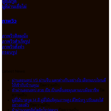
มู่ลี่โมวู๊ด
มู่ลี่ม่านเยื่อไผ่
ภาพวิว
ภาพวิวติดผนัง
ภาพวิวสำเร็จรูป
ภาพวิวสั่งทำ
กรอบรูป
Latest News
ม่านลอนเทป VS ม่านจีบ แตกต่างกันอย่างไร เลือกแบบไหนดี
บน
ให้เข้ากับบ้านคุณ
ปิดความเห็น
ม่าน
ทำม่านลอนเทป สวย เป๊ะ เป็นคลื่นละมุนตาแบบมืออาชีพ
ปิด
บน
ลอน
ความเห็น
ทำ
เทป
มู่ลี่ไม้บาสวูด 14 สี มู่ลี่ไม้แท้คุณภาพสูง ดีไซน์หรู ปรับแสงได้
ม่าน
บน
VS
อย่างลงตัว
ปิดความเห็น
ลอน
มู่ลี่
ม่าน
บน
ผ้าม่านหลุยส์สไตล์ยุโรปสุดหรู
ปิดความเห็น