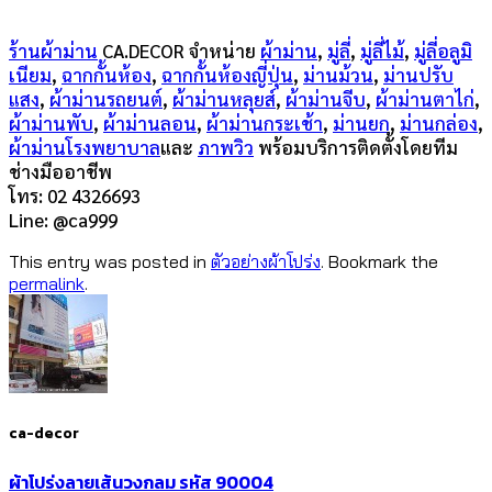
ร้านผ้าม่าน
CA.DECOR จำหน่าย
ผ้าม่าน
,
มู่ลี่
,
มู่ลี่ไม้
,
มู่ลี่อลูมิ
เนียม
,
ฉากกั้นห้อง
,
ฉากกั้นห้องญี่ปุ่น
,
ม่านม้วน
,
ม่านปรับ
แสง
,
ผ้าม่านรถยนต์
,
ผ้าม่านหลุยส์
,
ผ้าม่านจีบ
,
ผ้าม่านตาไก่
,
ผ้าม่านพับ
,
ผ้าม่านลอน
,
ผ้าม่านกระเช้า
,
ม่านยก
,
ม่านกล่อง
,
ผ้าม่านโรงพยาบาล
และ
ภาพวิว
พร้อมบริการติดตั้งโดยทีม
ช่างมืออาชีพ
โทร: 02 4326693
Line: @ca999
This entry was posted in
ตัวอย่างผ้าโปร่ง
. Bookmark the
permalink
.
ca-decor
ผ้าโปร่งลายเส้นวงกลม รหัส 90004