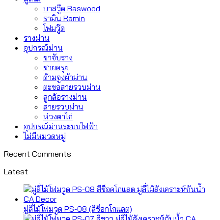
บาสวู๊ด Baswood
รามิน Ramin
โฟมวู๊ด
รางม่าน
อุปกรณ์ม่าน
ขาจับราง
ชายครุย
ด้ามจูงผ้าม่าน
ตะขอสายรวบม่าน
ลูกล้อรางม่าน
สายรวบม่าน
ห่วงตาไก่
อุปกรณ์ม่านระบบไฟฟ้า
ไม่มีหมวดหมู่
Recent Comments
Latest
มู่ลี่ไม้โฟมวูด PS-08 (สีช็อกโกแลต)