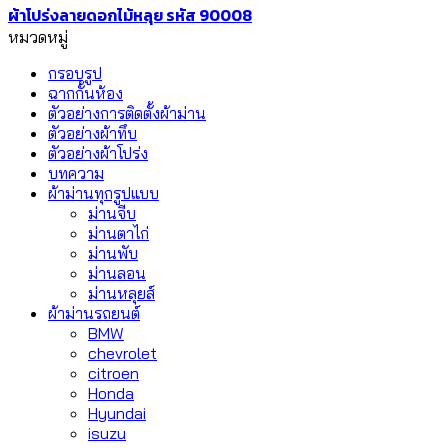
ผ้าโปร่งลายดอกไม้หลุย รหัส 90008
หมวดหมู่
กรอบรูป
ฉากกั้นห้อง
ตัวอย่างการติดตั้งผ้าม่าน
ตัวอย่างผ้าทึบ
ตัวอย่างผ้าโปร่ง
บทความ
ผ้าม่านทุกรูปแบบ
ม่านจีบ
ม่านตาไก่
ม่านพับ
ม่านลอน
ม่านหลุยส์
ผ้าม่านรถยนต์
BMW
chevrolet
citroen
Honda
Hyundai
isuzu