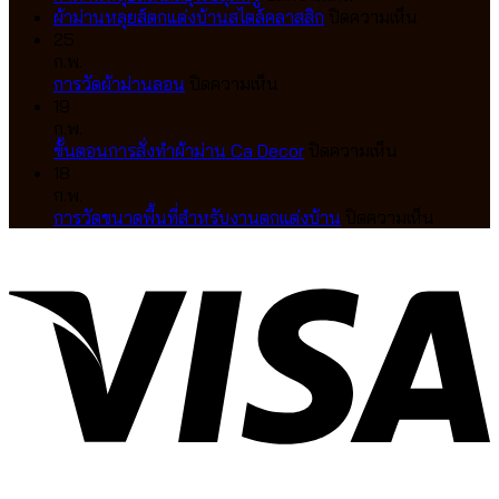
เทป
ไม้
จีบ
ผ้า
บน
ผ้าม่านหลุยส์ตกแต่งบ้านสไตล์คลาสสิก
ปิดความเห็น
สวย
บา
แตก
ม่าน
ผ้า
25
เป๊ะ
สวูด
ต่าง
หลุยส์
ม่าน
ก.พ.
เป็น
14
กัน
บน
สไตล์
หลุยส์
การวัดผ้าม่านลอน
ปิดความเห็น
คลื่น
สี
อย่างไร
การ
ยุโรป
ตกแต่ง
19
ละมุน
มู่ลี่
เลือก
วัด
สุด
บ้าน
ก.พ.
ตา
ไม้
แบบ
ผ้า
หรู
บน
สไตล์
ขั้นตอนการสั่งทำผ้าม่าน Ca Decor
ปิดความเห็น
แบบ
แท้
ไหน
ม่าน
ขั้น
คลาส
18
มือ
คุณภาพ
ดี
ลอน
ตอน
สิก
ก.พ.
อาชีพ
สูง
ให้
การ
บน
การวัดขนาดพื้นที่สำหรับงานตกแต่งบ้าน
ปิดความเห็น
ดีไซน์
เข้า
สั่ง
การ
V
หรู
กับ
ทำ
วัด
ปรับ
บ้าน
ผ้า
ขนาด
แสง
คุณ
ม่าน
พื้นที่
ได้
Ca
สำหรับ
อย่าง
Decor
งาน
ลงตัว
ตกแต่ง
บ้าน