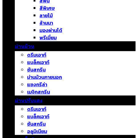
สีพื้น
สีพิเศษ
ลายไม้
ล้านนา
มองผ่านได้
พรีเมี่ยม
ม่านม้วน
ดรีมเอาท์
แบล็คเอาท์
ซันสกรีน
ม่านม้วนภายนอก
แชงกรีล่า
เมจิกสกรีน
ม่านปรับแสง
ดรีมเอาท์
แบล็คเอาท์
ซันสกรีน
อลูมิเนียม