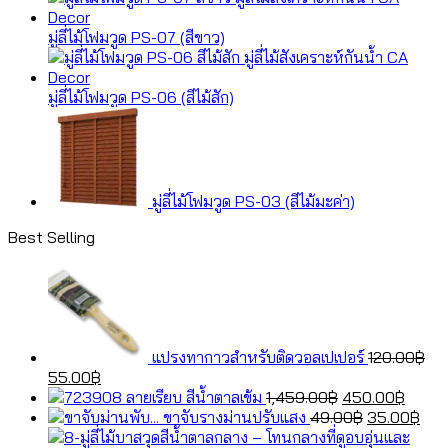
มู่ลี่ไม้โฟมวูด PS-07 (สีขาว)
มู่ลี่ไม้โฟมวูด PS-06 (สีไม้สัก)
มู่ลี่ไม้โฟมวูด PS-03 (สีไม้มะค่า)
Best Selling
แปรงทากาวสำหรับติดวอลเปเปอร์
120.00
฿
Original
Current
55.00
฿
price
price
Original
Curre
ลายเรียบ สีน้ำตาลเข้ม
1,459.00
฿
450.00
฿
was:
is:
price
Original
price
Cur
ขาจับรางม่านปรับแสง
49.00
฿
35.00
฿
120.00฿.
55.00฿.
was:
price
is:
pric