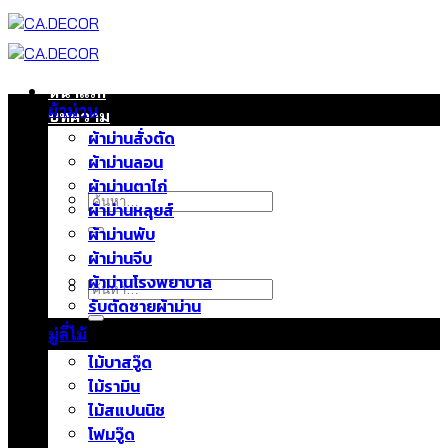
ข้าม
ไป
ยัง
เนื้อหา
หน้าแรก
ผ้าม่าน
บทความ
ผ้าม่านสั่งตัด
ติดต่อเรา
ผ้าม่านลอน
เกี่ยวกับเรา
ผ้าม่านตาไก่
ค้นหา:
ผ้าม่านหลุยส์
ผ้าม่านพับ
ผ้าม่านจีบ
ผ้าม่านโรงพยาบาล
ค้นหา:
รับตัดชายผ้าม่าน
มู่ลี่ไม้
ไม้บาสวู๊ด
ไม้รามิน
ไม้สแปนนิช
โฟมวู๊ด