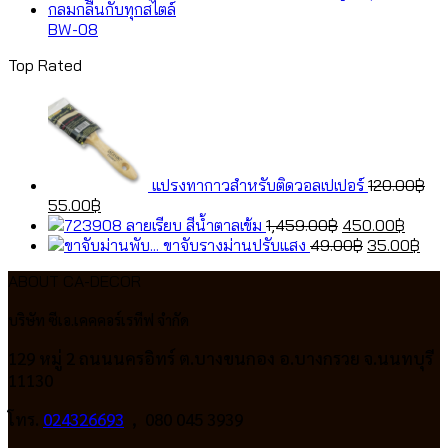
1,459.00฿.
was:
450.0
is:
49.00฿.
35.
BW-08
Top Rated
แปรงทากาวสำหรับติดวอลเปเปอร์
120.00
฿
Original
Current
55.00
฿
price
price
Original
Curre
ลายเรียบ สีน้ำตาลเข้ม
1,459.00
฿
450.00
฿
was:
is:
price
Original
price
Cur
ขาจับรางม่านปรับแสง
49.00
฿
35.00
฿
120.00฿.
55.00฿.
was:
price
is:
pric
ABOUT CA-DECOR
1,459.00฿.
was:
450.0
is:
49.00฿.
35.
บริษัท ซีเอ.เคคคอร์เรทีฟ จำกัด
129 หมู่ 2 ถนนนครอิทร์ ต.บางขนกอง อ.บางกรวย จ.นนทบุรี
11130
โทร.
024326693
, 080 045 3939