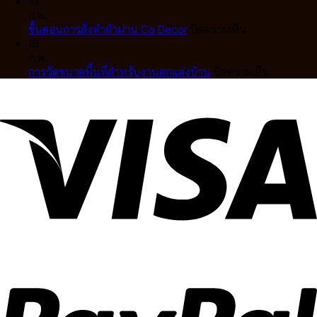
คลื่น
สี
อย่างไร
การ
ยุโรป
ตกแต่ง
19
ละมุน
มู่ลี่
เลือก
วัด
สุด
บ้าน
ก.พ.
ตา
ไม้
แบบ
ผ้า
หรู
บน
สไตล์
ขั้นตอนการสั่งทำผ้าม่าน Ca Decor
ปิดความเห็น
แบบ
แท้
ไหน
ม่าน
ขั้น
คลาส
18
มือ
คุณภาพ
ดี
ลอน
ตอน
สิก
ก.พ.
อาชีพ
สูง
ให้
การ
บน
การวัดขนาดพื้นที่สำหรับงานตกแต่งบ้าน
ปิดความเห็น
ดีไซน์
เข้า
สั่ง
การ
หรู
กับ
ทำ
วัด
ปรับ
บ้าน
ผ้า
ขนาด
แสง
คุณ
ม่าน
พื้นที่
ได้
Ca
สำหรับ
อย่าง
Decor
งาน
ลงตัว
ตกแต่ง
บ้าน