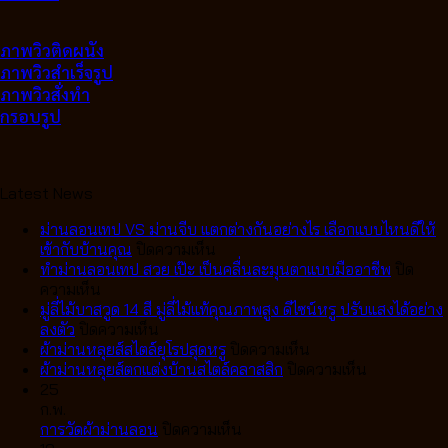
ภาพวิวติดผนัง
ภาพวิวสำเร็จรูป
ภาพวิวสั่งทำ
กรอบรูป
Latest News
ม่านลอนเทป VS ม่านจีบ แตกต่างกันอย่างไร เลือกแบบไหนดีให้
บน
เข้ากับบ้านคุณ
ปิดความเห็น
ม่าน
ทำม่านลอนเทป สวย เป๊ะ เป็นคลื่นละมุนตาแบบมืออาชีพ
ปิด
บน
ลอน
ความเห็น
ทำ
เทป
มู่ลี่ไม้บาสวูด 14 สี มู่ลี่ไม้แท้คุณภาพสูง ดีไซน์หรู ปรับแสงได้อย่าง
ม่าน
บน
VS
ลงตัว
ปิดความเห็น
ลอน
มู่ลี่
ม่าน
บน
ผ้าม่านหลุยส์สไตล์ยุโรปสุดหรู
ปิดความเห็น
เทป
ไม้
จีบ
ผ้า
บน
ผ้าม่านหลุยส์ตกแต่งบ้านสไตล์คลาสสิก
ปิดความเห็น
สวย
บา
แตก
ม่าน
ผ้า
25
เป๊ะ
สวูด
ต่าง
หลุยส์
ม่าน
ก.พ.
เป็น
14
กัน
บน
สไตล์
หลุยส์
การวัดผ้าม่านลอน
ปิดความเห็น