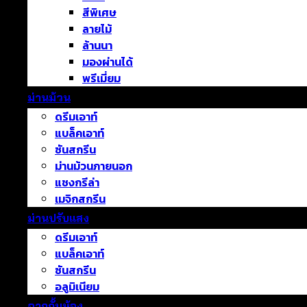
สีพิเศษ
ลายไม้
ล้านนา
มองผ่านได้
พรีเมี่ยม
ม่านม้วน
ดรีมเอาท์
แบล็คเอาท์
ซันสกรีน
ม่านม้วนภายนอก
แชงกรีล่า
เมจิกสกรีน
ม่านปรับแสง
ดรีมเอาท์
แบล็คเอาท์
ซันสกรีน
อลูมิเนียม
ฉากกั้นห้อง