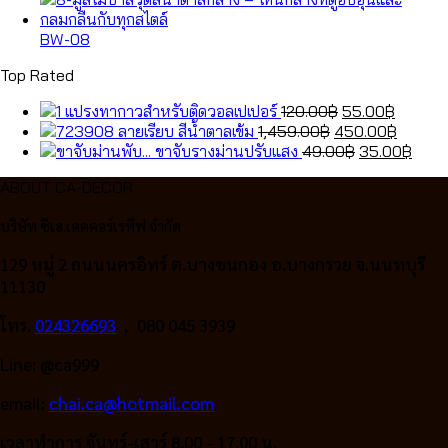
1,459.00฿.
was:
450.00
is:
49.00฿.
35.0
BW-08
Top Rated
Original
Curren
แปรงทากาวสำหรับติดวอลเปเปอร์
120.00
฿
55.00
฿
Original
price
price
Curren
ลายเรียบ สีน้ำตาลเข้ม
1,459.00
฿
450.00
฿
price
was:
Original
is:
price
Curr
ขาจับรางม่านปรับแสง
49.00
฿
35.00
฿
was:
120.00฿.
price
55.00฿
is:
price
ABOUT CA-DECOR
1,459.00฿.
was:
450.00
is:
49.00฿.
35.0
บริษัท ซีเอ.เคคคอร์เรทีฟ จำกัด
129 หมู่ 2 ถนนนครอิทร์ ต.บางขนกอง อ.บางกรวย จ.นนทบุรี
11130
โทร.
024326693
, 080 045 3939
Line: @ca999
email:
chai.ca@hotmail.com
เวลาทำการ จันทร์-เสาร์ 8.00 - 17.00 น.