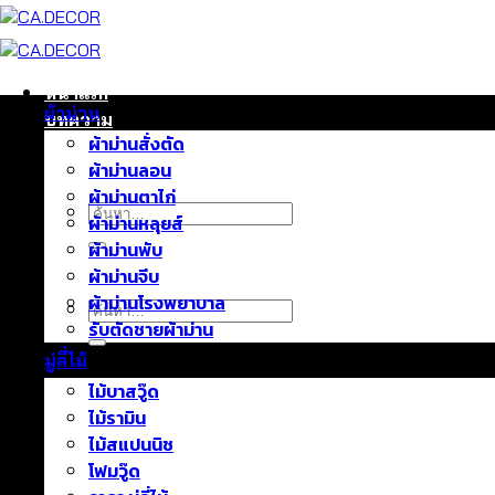
ข้าม
ไป
ยัง
เนื้อหา
หน้าแรก
ผ้าม่าน
บทความ
ผ้าม่านสั่งตัด
ติดต่อเรา
ผ้าม่านลอน
เกี่ยวกับเรา
ผ้าม่านตาไก่
ค้นหา:
ผ้าม่านหลุยส์
ผ้าม่านพับ
ผ้าม่านจีบ
ผ้าม่านโรงพยาบาล
ค้นหา:
รับตัดชายผ้าม่าน
มู่ลี่ไม้
ไม้บาสวู๊ด
ไม้รามิน
ไม้สแปนนิช
โฟมวู๊ด