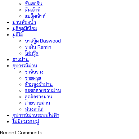
ซันสกรีน
ดิมเอ้าท์
แบล็คเอ้าท์
ม่านห้องน้ำ
มู่ลี่อลูมิเนียม
มู่ลี่ไม้
บาสวู๊ด Baswood
รามิน Ramin
โฟมวู๊ด
รางม่าน
อุปกรณ์ม่าน
ขาจับราง
ชายครุย
ด้ามจูงผ้าม่าน
ตะขอสายรวบม่าน
ลูกล้อรางม่าน
สายรวบม่าน
ห่วงตาไก่
อุปกรณ์ม่านระบบไฟฟ้า
ไม่มีหมวดหมู่
Recent Comments