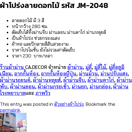
ผ้าโปร่งลายดอกไม้ รหัส JM-2048
ลายดอกไม้ มี 3 สี
หน้ากว้าง 280 ซม.
ตัดเย็บได้ทั้งม่านจีบ ม่านลอน ม่านตาไก่ ม่านหลุยส์
เป็นผ้าโปร่ง ช่วยกรองแสง
ผ้าทอ และปักลายสีสันสวยงาม
ราคาโปรโมชั่น ยังไม่รวมค่าตัดเย็บ
ราคา 230 บาท/หลา
ร้านผ้าม่าน
CA.DECOR
จำหน่าย
ผ้าม่าน
,
มู่ลี่
,
มู่ลี่ไม้
,
มู่ลี่อลูมิ
เนียม
,
ฉากกั้นห้อง
,
ฉากกั้นห้องญี่ปุ่น
,
ม่านม้วน
,
ม่านปรับแสง
,
ผ้าม่านรถยนต์
,
ผ้าม่านหลุยส์
,
ผ้าม่านจีบ
,
ผ้าม่านตาไก่
,
ผ้าม่าน
พับ
,
ผ้าม่านลอน
,
ผ้าม่านกระเช้า
,
ม่านยก
,
ม่านกล่อง
,
ผ้าม่าน
โรงพยาบาล
และ
ภาพวิว
This entry was posted in
ตัวอย่างผ้าโปร่ง
. Bookmark the
permalink
.