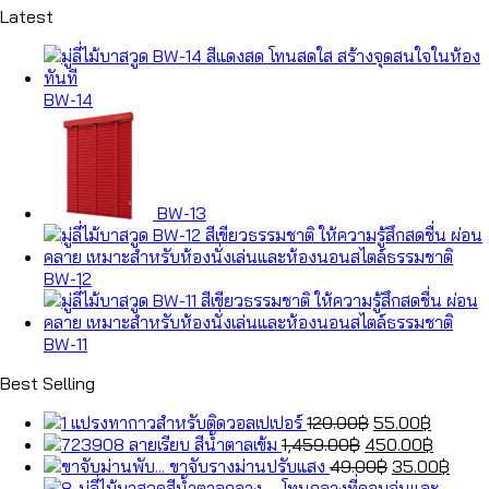
Latest
BW-14
BW-13
BW-12
BW-11
Best Selling
Original
Curren
แปรงทากาวสำหรับติดวอลเปเปอร์
120.00
฿
55.00
฿
Original
price
price
Curren
ลายเรียบ สีน้ำตาลเข้ม
1,459.00
฿
450.00
฿
price
was:
Original
is:
price
Curr
ขาจับรางม่านปรับแสง
49.00
฿
35.00
฿
was:
120.00฿.
price
55.00฿
is:
price