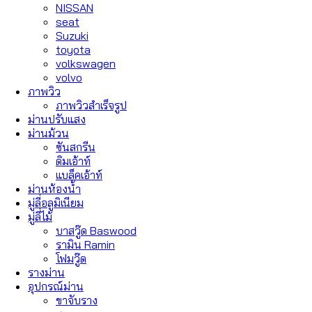
NISSAN
seat
Suzuki
toyota
volkswagen
volvo
ภาพวิว
ภาพวิวสำเร็จรูป
ม่านปรับแสง
ม่านม้วน
ซันสกรีน
ดิมเอ้าท์
แบล็คเอ้าท์
ม่านห้องน้ำ
มู่ลี่อลูมิเนียม
มู่ลี่ไม้
บาสวู๊ด Baswood
รามิน Ramin
โฟมวู๊ด
รางม่าน
อุปกรณ์ม่าน
ขาจับราง