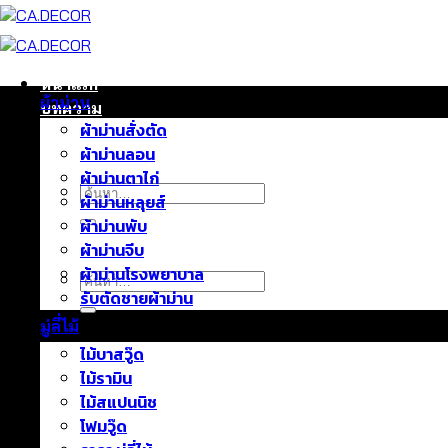
ข้าม
ไป
ยัง
เนื้อหา
หน้าแรก
ผ้าม่าน
บทความ
ผ้าม่านสั่งตัด
ติดต่อเรา
ผ้าม่านลอน
เกี่ยวกับเรา
ผ้าม่านตาไก่
ค้นหา:
ผ้าม่านหลุยส์
ผ้าม่านพับ
ผ้าม่านจีบ
ผ้าม่านโรงพยาบาล
ค้นหา:
รับตัดชายผ้าม่าน
มู่ลี่ไม้
ไม้บาสวู๊ด
ไม้รามิน
ไม้สแปนนิช
โฟมวู๊ด