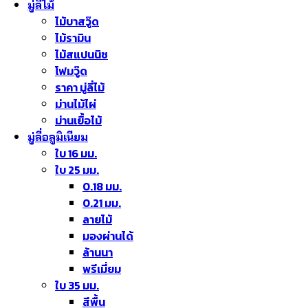
มู่ลี่ไม้
ไม้บาสวู๊ด
ไม้รามิน
ไม้สแปนนิช
โฟมวู๊ด
ราคา มู่ลี่ไม้
ม่านไม้ไผ่
ม่านเยื้อไม้
มู่ลี่อลูมิเนียม
ใบ 16 มม.
ใบ 25 มม.
0.18 มม.
0.21 มม.
ลายไม้
มองผ่านได้
ล้านนา
พรีเมี่ยม
ใบ 35 มม.
สีพื้น