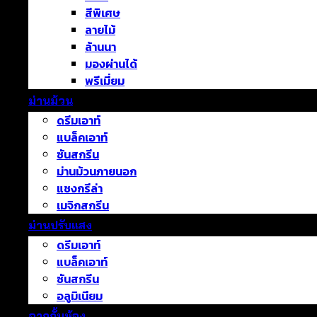
สีพิเศษ
ลายไม้
ล้านนา
มองผ่านได้
พรีเมี่ยม
ม่านม้วน
ดรีมเอาท์
แบล็คเอาท์
ซันสกรีน
ม่านม้วนภายนอก
แชงกรีล่า
เมจิกสกรีน
ม่านปรับแสง
ดรีมเอาท์
แบล็คเอาท์
ซันสกรีน
อลูมิเนียม
ฉากกั้นห้อง