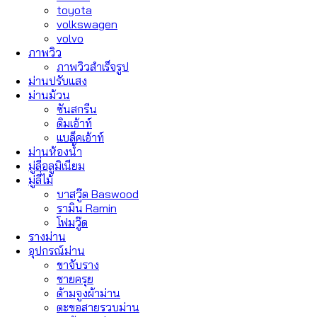
toyota
volkswagen
volvo
ภาพวิว
ภาพวิวสำเร็จรูป
ม่านปรับแสง
ม่านม้วน
ซันสกรีน
ดิมเอ้าท์
แบล็คเอ้าท์
ม่านห้องน้ำ
มู่ลี่อลูมิเนียม
มู่ลี่ไม้
บาสวู๊ด Baswood
รามิน Ramin
โฟมวู๊ด
รางม่าน
อุปกรณ์ม่าน
ขาจับราง
ชายครุย
ด้ามจูงผ้าม่าน
ตะขอสายรวบม่าน