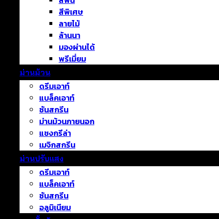
สีพื้น
สีพิเศษ
ลายไม้
ล้านนา
มองผ่านได้
พรีเมี่ยม
ม่านม้วน
ดรีมเอาท์
แบล็คเอาท์
ซันสกรีน
ม่านม้วนภายนอก
แชงกรีล่า
เมจิกสกรีน
ม่านปรับแสง
ดรีมเอาท์
แบล็คเอาท์
ซันสกรีน
อลูมิเนียม