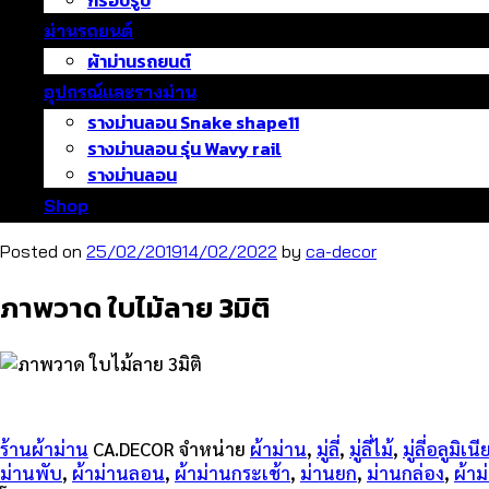
กรอบรูป
ม่านรถยนต์
ผ้าม่านรถยนต์
อุปกรณ์และรางม่าน
รางม่านลอน Snake shape11
รางม่านลอน รุ่น Wavy rail
รางม่านลอน
Shop
Posted on
25/02/2019
14/02/2022
by
ca-decor
ภาพวาด ใบไม้ลาย 3มิติ
ร้านผ้าม่าน
CA.DECOR จำหน่าย
ผ้าม่าน
,
มู่ลี่
,
มู่ลี่ไม้
,
มู่ลี่อลูมิเน
ม่านพับ
,
ผ้าม่านลอน
,
ผ้าม่านกระเช้า
,
ม่านยก
,
ม่านกล่อง
,
ผ้า