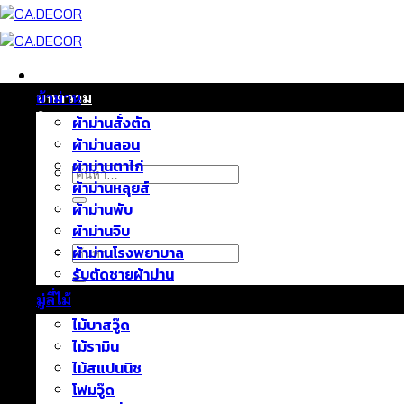
ข้าม
ไป
ยัง
เนื้อหา
หน้าแรก
บทความ
ผ้าม่าน
ติดต่อเรา
ผ้าม่านสั่งตัด
เกี่ยวกับเรา
ผ้าม่านลอน
ผ้าม่านตาไก่
ค้นหา:
ผ้าม่านหลุยส์
ผ้าม่านพับ
ผ้าม่านจีบ
ค้นหา:
ผ้าม่านโรงพยาบาล
รับตัดชายผ้าม่าน
มู่ลี่ไม้
ไม้บาสวู๊ด
ไม้รามิน
ไม้สแปนนิช
โฟมวู๊ด