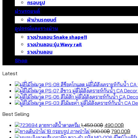
กรอบรูป
ม่านรถยนต์
ผ้าม่านรถยนต์
อุปกรณ์และรางม่าน
รางม่านลอน Snake shape11
รางม่านลอน รุ่น Wavy rail
รางม่านลอน
Shop
Latest
Best Selling
Original
Curre
ลายทางสีน้ำตาลครีม
1,459.00
฿
490.00
฿
price
Original
price
Cur
กรอบรูป ภาพป่าไผ่
990.00
฿
790.00
฿
was:
price
is:
pri