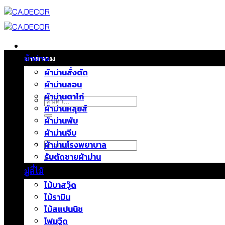
ข้าม
ไป
ยัง
เนื้อหา
หน้าแรก
บทความ
ผ้าม่าน
ติดต่อเรา
ผ้าม่านสั่งตัด
เกี่ยวกับเรา
ผ้าม่านลอน
ผ้าม่านตาไก่
ค้นหา:
ผ้าม่านหลุยส์
ผ้าม่านพับ
ผ้าม่านจีบ
ค้นหา:
ผ้าม่านโรงพยาบาล
รับตัดชายผ้าม่าน
มู่ลี่ไม้
ไม้บาสวู๊ด
ไม้รามิน
ไม้สแปนนิช
โฟมวู๊ด