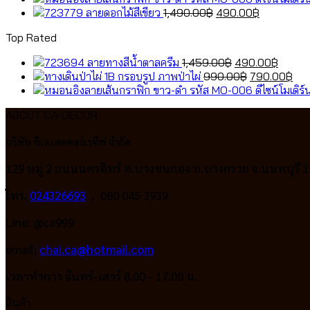
Original
1,459.00฿.
was:
Current
490.0
is:
ลายดอกไม้สีเขียว
1,490.00
฿
490.00
฿
price
990.00฿.
price
790
Top Rated
was:
is:
1,490.00฿.
490.00฿.
Original
Curre
ลายทางสีน้ำตาลครีม
1,459.00
฿
490.00
฿
price
Original
price
Cur
กรอบรูป ภาพป่าไผ่
990.00
฿
790.00
฿
was:
price
is:
pri
1,459.00฿.
was:
490.0
is:
ABOUT CA-DECOR
990.00฿.
790
บริษัท ซีเอ.เคคคอร์เรทีฟ จำกัด
129 หมู่ 2 ถนนนครอิทร์ ต.บางขนกอง อ.บางกรวย จ.นนทบุรี 
โทร.
024326693
, 080 045 3939
Line: @ca999
email:
chai.ca@hotmail.com
เวลาทำการ จันทร์-เสาร์ 8.00 - 17.00 น.
สินค้า