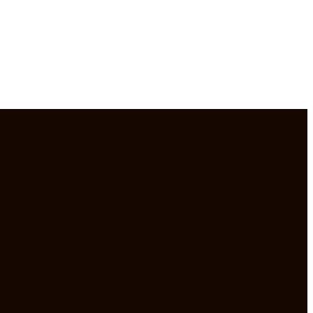
฿.
฿.