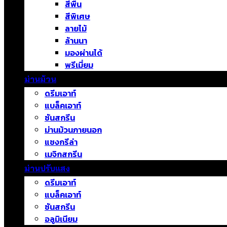
สีพื้น
สีพิเศษ
ลายไม้
ล้านนา
มองผ่านได้
พรีเมี่ยม
ม่านม้วน
ดรีมเอาท์
แบล็คเอาท์
ซันสกรีน
ม่านม้วนภายนอก
แชงกรีล่า
เมจิกสกรีน
ม่านปรับแสง
ดรีมเอาท์
แบล็คเอาท์
ซันสกรีน
อลูมิเนียม