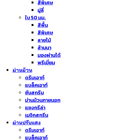
สีพิเศษ
มู่ลี่
ใบ 50 มม.
สีพื้น
สีพิเศษ
ลายไม้
ล้านนา
มองผ่านได้
พรีเมี่ยม
ม่านม้วน
ดรีมเอาท์
แบล็คเอาท์
ซันสกรีน
ม่านม้วนภายนอก
แชงกรีล่า
เมจิกสกรีน
ม่านปรับแสง
ดรีมเอาท์
แบล็คเอาท์