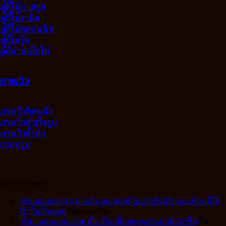
มู่ลี่ไม้บาสวูด
มู่ลี่ไม้รามิน
มู่ลี่ไม้สแปนนิช
มู่ลี่โมวู๊ด
มู่ลี่ม่านเยื่อไผ่
ภาพวิว
ภาพวิวติดผนัง
ภาพวิวสำเร็จรูป
ภาพวิวสั่งทำ
กรอบรูป
Latest News
ม่านลอนเทป VS ม่านจีบ แตกต่างกันอย่างไร เลือกแบบไหนดีให้
บน
เข้ากับบ้านคุณ
ปิดความเห็น
ม่าน
ทำม่านลอนเทป สวย เป๊ะ เป็นคลื่นละมุนตาแบบมืออาชีพ
ปิด