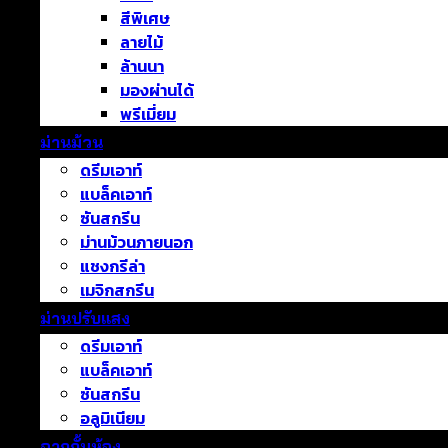
สีพิเศษ
ลายไม้
ล้านนา
มองผ่านได้
พรีเมี่ยม
ม่านม้วน
ดรีมเอาท์
แบล็คเอาท์
ซันสกรีน
ม่านม้วนภายนอก
แชงกรีล่า
เมจิกสกรีน
ม่านปรับแสง
ดรีมเอาท์
แบล็คเอาท์
ซันสกรีน
อลูมิเนียม
ฉากกั้นห้อง