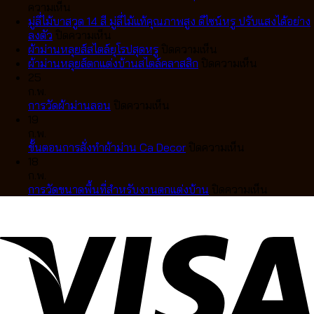
บน
ลอน
ความเห็น
ทำ
เทป
มู่ลี่ไม้บาสวูด 14 สี มู่ลี่ไม้แท้คุณภาพสูง ดีไซน์หรู ปรับแสงได้อย่าง
ม่าน
บน
VS
ลงตัว
ปิดความเห็น
ลอน
มู่ลี่
ม่าน
บน
ผ้าม่านหลุยส์สไตล์ยุโรปสุดหรู
ปิดความเห็น
เทป
ไม้
จีบ
ผ้า
บน
ผ้าม่านหลุยส์ตกแต่งบ้านสไตล์คลาสสิก
ปิดความเห็น
สวย
บา
แตก
ม่าน
ผ้า
25
เป๊ะ
สวูด
ต่าง
หลุยส์
ม่าน
ก.พ.
เป็น
14
กัน
บน
สไตล์
หลุยส์
การวัดผ้าม่านลอน
ปิดความเห็น
คลื่น
สี
อย่างไร
การ
ยุโรป
ตกแต่ง
19
ละมุน
มู่ลี่
เลือก
วัด
สุด
บ้าน
ก.พ.
ตา
ไม้
แบบ
ผ้า
หรู
บน
สไตล์
ขั้นตอนการสั่งทำผ้าม่าน Ca Decor
ปิดความเห็น
แบบ
แท้
ไหน
ม่าน
ขั้น
คลาส
18
มือ
คุณภาพ
ดี
ลอน
ตอน
สิก
ก.พ.
อาชีพ
สูง
ให้
การ
บน
การวัดขนาดพื้นที่สำหรับงานตกแต่งบ้าน
ปิดความเห็น
ดีไซน์
เข้า
สั่ง
การ
หรู
กับ
ทำ
วัด
ปรับ
บ้าน
ผ้า
ขนาด
แสง
คุณ
ม่าน
พื้นที่
ได้
Ca
สำหรับ
อย่าง
Decor
งาน
ลงตัว
ตกแต่ง
บ้าน