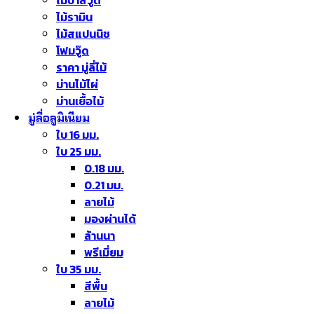
ไม้บาสวู๊ด
ไม้รามิน
ไม้สแปนนิช
โฟมวู๊ด
ราคา มู่ลี่ไม้
ม่านไม้ไผ่
ม่านเยื้อไม้
มู่ลี่อลูมิเนียม
ใบ 16 มม.
ใบ 25 มม.
0.18 มม.
0.21 มม.
ลายไม้
มองผ่านได้
ล้านนา
พรีเมี่ยม
ใบ 35 มม.
สีพื้น
ลายไม้