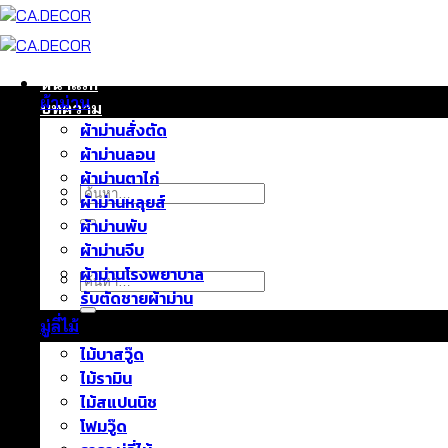
ข้าม
ไป
ยัง
เนื้อหา
หน้าแรก
ผ้าม่าน
บทความ
ผ้าม่านสั่งตัด
ติดต่อเรา
ผ้าม่านลอน
เกี่ยวกับเรา
ผ้าม่านตาไก่
ค้นหา:
ผ้าม่านหลุยส์
ผ้าม่านพับ
ผ้าม่านจีบ
ผ้าม่านโรงพยาบาล
ค้นหา:
รับตัดชายผ้าม่าน
มู่ลี่ไม้
ไม้บาสวู๊ด
ไม้รามิน
ไม้สแปนนิช
โฟมวู๊ด