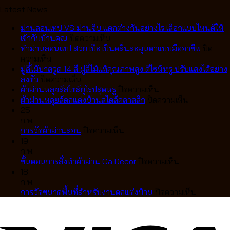
Latest News
ม่านลอนเทป VS ม่านจีบ แตกต่างกันอย่างไร เลือกแบบไหนดีให้
บน
เข้ากับบ้านคุณ
ปิดความเห็น
ม่าน
ทำม่านลอนเทป สวย เป๊ะ เป็นคลื่นละมุนตาแบบมืออาชีพ
ปิด
บน
ลอน
ความเห็น
ทำ
เทป
มู่ลี่ไม้บาสวูด 14 สี มู่ลี่ไม้แท้คุณภาพสูง ดีไซน์หรู ปรับแสงได้อย่าง
ม่าน
บน
VS
ลงตัว
ปิดความเห็น
ลอน
มู่ลี่
ม่าน
บน
ผ้าม่านหลุยส์สไตล์ยุโรปสุดหรู
ปิดความเห็น
เทป
ไม้
จีบ
ผ้า
บน
ผ้าม่านหลุยส์ตกแต่งบ้านสไตล์คลาสสิก
ปิดความเห็น
สวย
บา
แตก
ม่าน
ผ้า
25
เป๊ะ
สวูด
ต่าง
หลุยส์
ม่าน
ก.พ.
เป็น
14
กัน
บน
สไตล์
หลุยส์
การวัดผ้าม่านลอน
ปิดความเห็น
คลื่น
สี
อย่างไร
การ
ยุโรป
ตกแต่ง
19
ละมุน
มู่ลี่
เลือก
วัด
สุด
บ้าน
ก.พ.
ตา
ไม้
แบบ
ผ้า
หรู
บน
สไตล์
ขั้นตอนการสั่งทำผ้าม่าน Ca Decor
ปิดความเห็น
แบบ
แท้
ไหน
ม่าน
ขั้น
คลาส
18
มือ
คุณภาพ
ดี
ลอน
ตอน
สิก
ก.พ.
อาชีพ
สูง
ให้
การ
บน
การวัดขนาดพื้นที่สำหรับงานตกแต่งบ้าน
ปิดความเห็น
ดีไซน์
เข้า
สั่ง
การ
หรู
กับ
ทำ
วัด
ปรับ
บ้าน
ผ้า
ขนาด