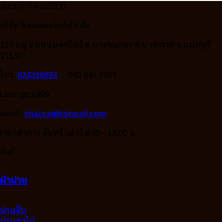
ABOUT CA-DECOR
1,459.00฿.
was:
390.00฿.
is:
69.00฿.
49.00฿.
บริษัท ซีเอ.เคคคอร์เรทีฟ จำกัด
129 หมู่ 2 ถนนนครอิทร์ ต.บางขนกอง อ.บางกรวย จ.นนทบุรี
11130
โทร.
024326693
, 080 045 3939
Line: @ca999
email:
chai.ca@hotmail.com
เวลาทำการ จันทร์-เสาร์ 8.00 - 17.00 น.
สินค้า
ผ้าม่าน
ม่านจีบ
ม่านตาไก่