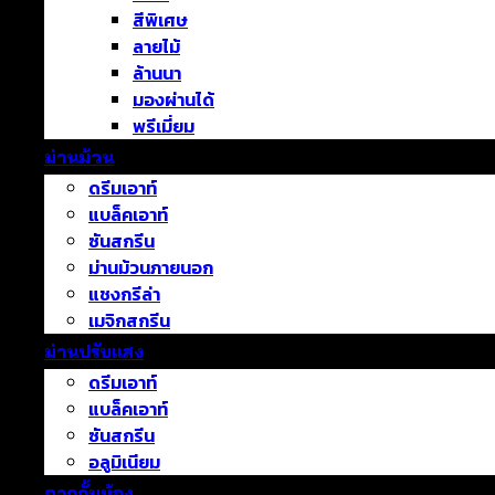
สีพิเศษ
ลายไม้
ล้านนา
มองผ่านได้
พรีเมี่ยม
ม่านม้วน
ดรีมเอาท์
แบล็คเอาท์
ซันสกรีน
ม่านม้วนภายนอก
แชงกรีล่า
เมจิกสกรีน
ม่านปรับแสง
ดรีมเอาท์
แบล็คเอาท์
ซันสกรีน
อลูมิเนียม
ฉากกั้นห้อง