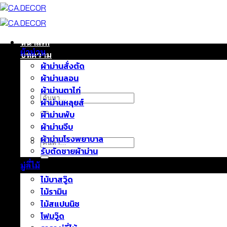
ข้าม
ไป
ยัง
เนื้อหา
หน้าแรก
ผ้าม่าน
บทความ
ผ้าม่านสั่งตัด
ติดต่อเรา
ผ้าม่านลอน
เกี่ยวกับเรา
ผ้าม่านตาไก่
ค้นหา:
ผ้าม่านหลุยส์
ผ้าม่านพับ
ผ้าม่านจีบ
ผ้าม่านโรงพยาบาล
ค้นหา:
รับตัดชายผ้าม่าน
มู่ลี่ไม้
ไม้บาสวู๊ด
ไม้รามิน
ไม้สแปนนิช
โฟมวู๊ด