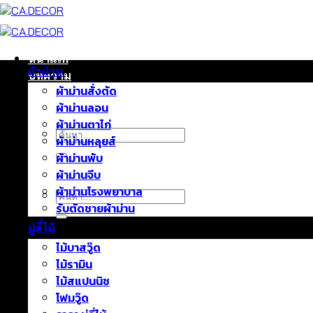
ข้าม
ไป
ยัง
เนื้อหา
หน้าแรก
ผ้าม่าน
บทความ
ผ้าม่านสั่งตัด
ติดต่อเรา
ผ้าม่านลอน
เกี่ยวกับเรา
ผ้าม่านตาไก่
ค้นหา:
ผ้าม่านหลุยส์
ผ้าม่านพับ
ผ้าม่านจีบ
ผ้าม่านโรงพยาบาล
ค้นหา:
รับตัดชายผ้าม่าน
มู่ลี่ไม้
ไม้บาสวู๊ด
ไม้รามิน
ไม้สแปนนิช
โฟมวู๊ด