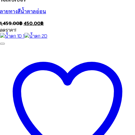
ลายทางสีน้ำตาลอ่อน
Original
Current
1,459.00
฿
450.00
฿
price
price
ลดราคา!
was:
is:
1,459.00฿.
450.00฿.