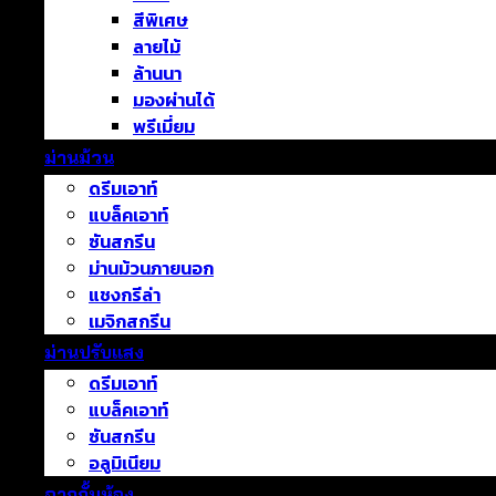
สีพิเศษ
ลายไม้
ล้านนา
มองผ่านได้
พรีเมี่ยม
ม่านม้วน
ดรีมเอาท์
แบล็คเอาท์
ซันสกรีน
ม่านม้วนภายนอก
แชงกรีล่า
เมจิกสกรีน
ม่านปรับแสง
ดรีมเอาท์
แบล็คเอาท์
ซันสกรีน
อลูมิเนียม
ฉากกั้นห้อง