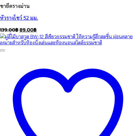
ขายึดรางม่าน
หัวรางโชว์ 52 มม.
Original
Current
139.00
฿
89.00
฿
price
price
was:
is:
139.00฿.
89.00฿.