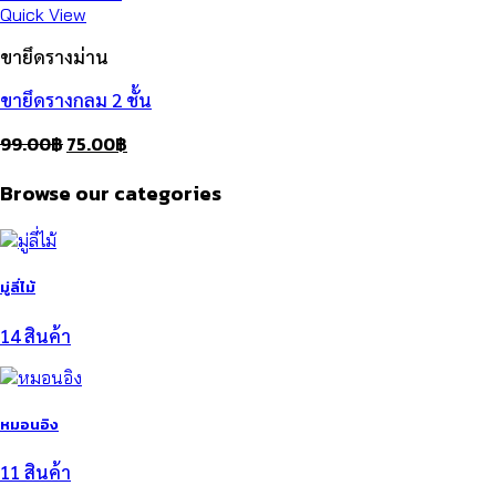
Quick View
ขายึดรางม่าน
ขายึดรางกลม 2 ชั้น
Original
Current
99.00
฿
75.00
฿
price
price
Browse our categories
was:
is:
99.00฿.
75.00฿.
มู่ลี่ไม้
14 สินค้า
หมอนอิง
11 สินค้า