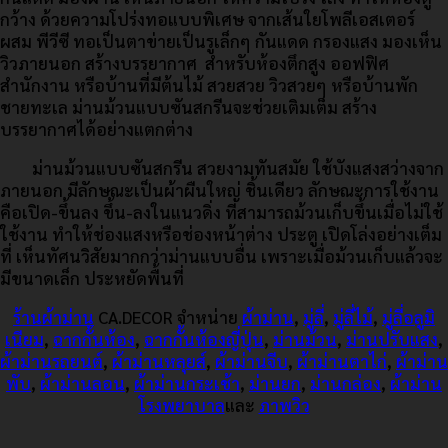
กว้าง ด้วยความโปร่งทอแบบพิเศษ จากเส้นใยโพลีเอสเตอร์
ผสม พีวีซี ทอเป็นตาข่ายเป็นรูเล็กๆ กันแดด กรองแสง มองเห็น
วิวภายนอก สร้างบรรยากาศ สำหรับห้องตึกสูง ออฟฟิศ
สำนักงาน หรือบ้านที่มีต้นไม้ สวยสวย วิวสวยๆ หรือบ้านพัก
ชายทะเล ม่านม้วนแบบซันสกรีนจะช่วยเติมเต็ม สร้าง
บรรยากาศได้อย่างแตกต่าง
ม่านม้วนแบบซันสกรีน สวยงามทันสมัย ใช้บังแสงสว่างจาก
ภายนอก มีลักษณะเป็นผ้าผืนใหญ่ ชิ้นเดียว ลักษณะการใช้งาน
คือเปิด-ขึ้นลง ขึ้น-ลงในแนวดิ่ง ที่สามารถม้วนเก็บขึ้นเมื่อไม่ใช้
ใช้งาน ทำให้ช่องแสงหรือช่องหน้าต่าง ประตู เปิดโล่งอย่างเต็ม
ที่ เห็นทัศนวิสัยมากกว่าม่านแบบอื่น เพราะเมื่อม้วนเก็บแล้วจะ
มีขนาดเล็ก ประหยัดพื้นที่
ร้านผ้าม่าน
CA.DECOR
จำหน่าย
ผ้าม่าน
,
มู่ลี่
,
มู่ลี่ไม้
,
มู่ลี่อลูมิ
เนียม
,
ฉากกั้นห้อง
,
ฉากกั้นห้องญี่ปุ่น
,
ม่านม้วน
,
ม่านปรับแสง
,
ผ้าม่านรถยนต์
,
ผ้าม่านหลุยส์
,
ผ้าม่านจีบ
,
ผ้าม่านตาไก่
,
ผ้าม่าน
พับ
,
ผ้าม่านลอน
,
ผ้าม่านกระเช้า
,
ม่านยก
,
ม่านกล่อง
,
ผ้าม่าน
โรงพยาบาล
และ
ภาพวิว