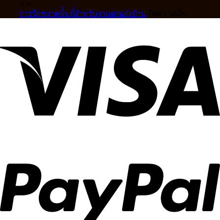
มือ
คุณภาพ
ดี
ลอน
ตอน
สิก
ก.พ.
อาชีพ
สูง
ให้
การ
บน
การวัดขนาดพื้นที่สำหรับงานตกแต่งบ้าน
ปิดความเห็น
ดีไซน์
เข้า
สั่ง
การ
หรู
กับ
ทำ
วัด
ปรับ
บ้าน
ผ้า
ขนาด
แสง
คุณ
ม่าน
พื้นที่
ได้
Ca
สำหรับ
อย่าง
Decor
งาน
ลงตัว
ตกแต่ง
บ้าน