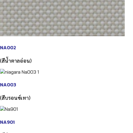
NA002
(สีน้ำตาลอ่อน)
NA003
(สีบรอนซ์เทา)
NA901