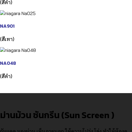
(สีดำ)
NA901
(สีเทา)
NA048
(สีดำ)
ม่านม้วน ซันกรีน (Sun Screen )
กันแดด มองผ่าน เห็นภายนอก ให้ความโปร่ง โล่ง ทำให้ห้องดู