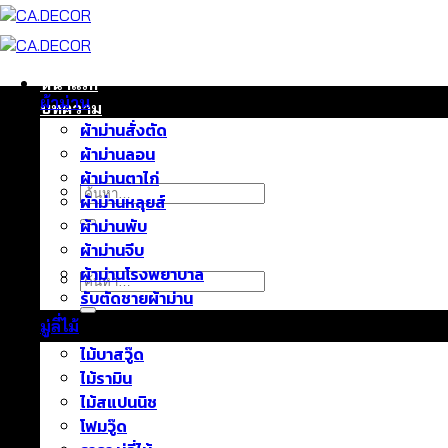
ข้าม
ไป
ยัง
เนื้อหา
หน้าแรก
ผ้าม่าน
บทความ
ผ้าม่านสั่งตัด
ติดต่อเรา
ผ้าม่านลอน
เกี่ยวกับเรา
ผ้าม่านตาไก่
ค้นหา:
ผ้าม่านหลุยส์
ผ้าม่านพับ
ผ้าม่านจีบ
ผ้าม่านโรงพยาบาล
ค้นหา:
รับตัดชายผ้าม่าน
มู่ลี่ไม้
ไม้บาสวู๊ด
ไม้รามิน
ไม้สแปนนิช
โฟมวู๊ด