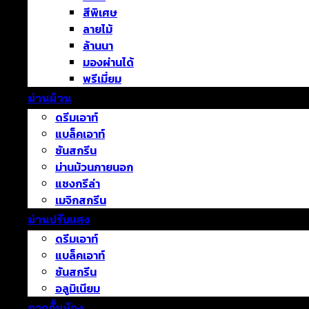
สีพิเศษ
ลายไม้
ล้านนา
มองผ่านได้
พรีเมี่ยม
ม่านม้วน
ดรีมเอาท์
แบล็คเอาท์
ซันสกรีน
ม่านม้วนภายนอก
แชงกรีล่า
เมจิกสกรีน
ม่านปรับแสง
ดรีมเอาท์
แบล็คเอาท์
ซันสกรีน
อลูมิเนียม
ฉากกั้นห้อง