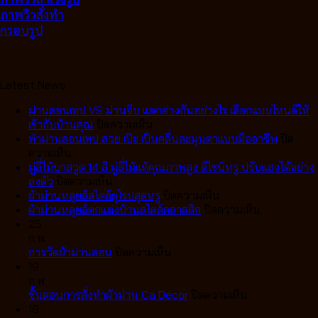
ภาพวิวสั่งทำ
กรอบรูป
Latest News
ม่านลอนเทป VS ม่านจีบ แตกต่างกันอย่างไร เลือกแบบไหนดีให้
บน
เข้ากับบ้านคุณ
ปิดความเห็น
ม่าน
ทำม่านลอนเทป สวย เป๊ะ เป็นคลื่นละมุนตาแบบมืออาชีพ
ปิด
บน
ลอน
ความเห็น
ทำ
เทป
มู่ลี่ไม้บาสวูด 14 สี มู่ลี่ไม้แท้คุณภาพสูง ดีไซน์หรู ปรับแสงได้อย่าง
ม่าน
บน
VS
ลงตัว
ปิดความเห็น
ลอน
มู่ลี่
ม่าน
บน
ผ้าม่านหลุยส์สไตล์ยุโรปสุดหรู
ปิดความเห็น
เทป
ไม้
จีบ
ผ้า
บน
ผ้าม่านหลุยส์ตกแต่งบ้านสไตล์คลาสสิก
ปิดความเห็น
สวย
บา
แตก
ม่าน
ผ้า
25
เป๊ะ
สวูด
ต่าง
หลุยส์
ม่าน
ก.พ.
เป็น
14
กัน
บน
สไตล์
หลุยส์
การวัดผ้าม่านลอน
ปิดความเห็น
คลื่น
สี
อย่างไร
การ
ยุโรป
ตกแต่ง
19
ละมุน
มู่ลี่
เลือก
วัด
สุด
บ้าน
ก.พ.
ตา
ไม้
แบบ
ผ้า
หรู
บน
สไตล์
ขั้นตอนการสั่งทำผ้าม่าน Ca Decor
ปิดความเห็น
แบบ
แท้
ไหน
ม่าน
ขั้น
คลาส
18