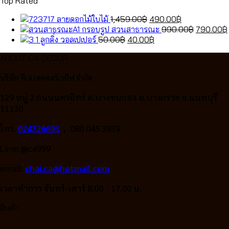
Top Rated
Original
Current
ลายดอกไม้ใบไม้
1,459.00
฿
490.00
฿
price
price
Original
กรอบรูป สวนสาธารณะ
990.00
฿
790.00
฿
Original
was:
Current
is:
price
ลูกดิ่ง วอลเปเปอร์
50.00
฿
40.00
฿
price
1,459.00฿.
price
490.00฿.
was:
ABOUT CA-DECOR
was:
is:
990.00฿.
50.00฿.
40.00฿.
บริษัท ซีเอ.เคคคอร์เรทีฟ จำกัด
129 หมู่ 2 ถนนนครอิทร์ ต.บางขนกอง อ.บางกรวย จ.นนทบุรี
11130
โทร.
024326693
, 080 045 3939
Line: @ca999
email:
chai.ca@hotmail.com
เวลาทำการ จันทร์-เสาร์ 8.00 - 17.00 น.
สินค้า