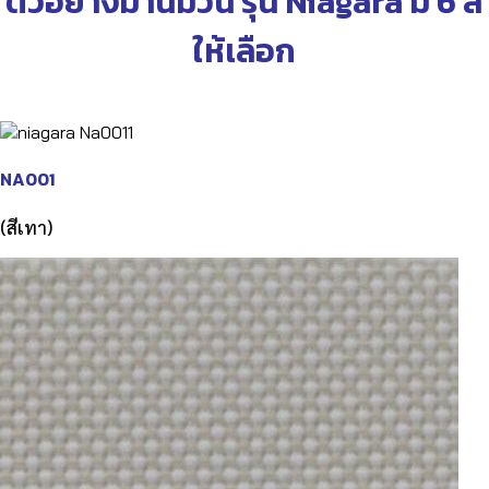
ตัวอย่างม่านม้วน รุ่น Niagara มี 6 สี
ให้เลือก
NA001
(สีเทา)