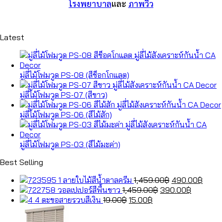
โรงพยาบาล
และ
ภาพวิว
Latest
มู่ลี่ไม้โฟมวูด PS-08 (สีช็อกโกแลต)
มู่ลี่ไม้โฟมวูด PS-07 (สีขาว)
มู่ลี่ไม้โฟมวูด PS-06 (สีไม้สัก)
มู่ลี่ไม้โฟมวูด PS-03 (สีไม้มะค่า)
Best Selling
Original
Curre
ลายใบไม้สีน้ำตาลครีม
1,459.00
฿
490.00
฿
Original
price
Current
price
วอลเปเปอร์สีพื้นขาว
1,459.00
฿
390.00
฿
Original
Current
price
was:
price
is:
ตะขอสายรวบสีเงิน
19.00
฿
15.00
฿
price
price
was:
1,459.00฿.
is:
490.
was:
is:
1,459.00฿.
390.00฿