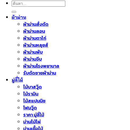
ค้นหา:
ผ้าม่าน
ผ้าม่านสั่งตัด
ผ้าม่านลอน
ผ้าม่านตาไก่
ผ้าม่านหลุยส์
ผ้าม่านพับ
ผ้าม่านจีบ
ผ้าม่านโรงพยาบาล
รับตัดชายผ้าม่าน
มู่ลี่ไม้
ไม้บาสวู๊ด
ไม้รามิน
ไม้สแปนนิช
โฟมวู๊ด
ราคา มู่ลี่ไม้
ม่านไม้ไผ่
ม่านเยื้อไม้