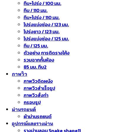
ทึบ+โปร่ง / 100 มม.
ทึบ / 110 มม.
ทึบ+โปร่ง / 110 มม.
โปร่งแบ่งช่อง / 123 มม.
โปร่งยาว / 123 มม.
โปร่งแบ่งช่อง / 125 มม.
ทึบ / 125 มม.
ตัวอย่าง การติดรางโค้ง
รวมฉากกั้นห้อง
85 มม. ทึบ2
ภาพวิว
ภาพวิวติดผนัง
ภาพวิวสำเร็จรูป
ภาพวิวสั่งทำ
กรอบรูป
ม่านรถยนต์
ผ้าม่านรถยนต์
อุปกรณ์และรางม่าน
รางม่านลอน Snake shape11