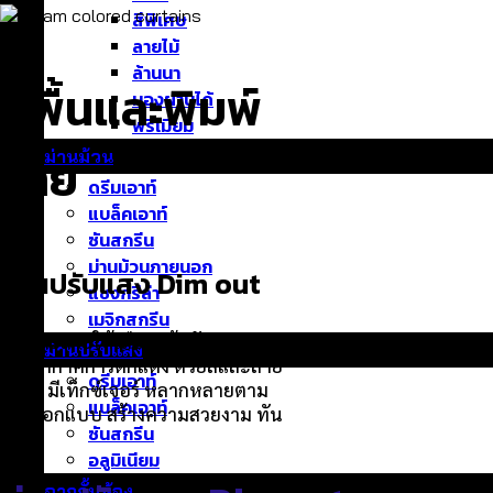
สีพิเศษ
ลายไม้
ล้านนา
สีพื้นและพิมพ์
มองผ่านได้
พรีเมี่ยม
ลาย
ม่านม้วน
ดรีมเอาท์
แบล็คเอาท์
ซันสกรีน
ม่านม้วนภายนอก
ม่านปรับแสง Dim out
แชงกรีล่า
เมจิกสกรีน
มีสีและลายให้เลือก เข้ากับ
ม่านปรับแสง
บรรยากาศการตกแต่ง ด้วยสีและลาย
ดรีมเอาท์
ต่างๆ มีเท็กซ์เจอร์ หลากหลายตาม
แบล็คเอาท์
การออกแบบ สร้างความสวยงาม ทัน
ซันสกรีน
สมัย
อลูมิเนียม
ฉากกั้นห้อง