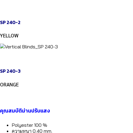
SP 240-2
YELLOW
SP 240-3
ORANGE
คุณสมบัติม่านปรับแสง
Polyester 100 %
ความหนา 0.40 mm.