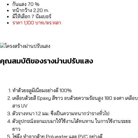
กันแสง 70 %
หน้ากว้าง 2.20 m.
มีให้เลือก 7 นัมเบอร์
ราคา 1,100 บาท/ตร.หลา
คุณสมบัติของรางม่านปรับแสง
ทำด้วยอลูมิเนียมอย่างดี 100%
เคลือบด้วยสี Epaxy สีขาว อบด้วยความร้อนสูง 180 องศา เคลือบ
สาร UV
ตัวรางหนา 1.2 มม. ซึงเป็นความหนากว่ารางทั่วไป
ตัวอุปกรณ์ออกแบบมาให้ใช้งานได้ทนทาน ในการใช้งานระยะ
ยาว
โซ่ดึง ทำจากด้าย Polyeater และ PVC อย่างดี