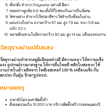
เชือกดึง ทำจาก Polyeater อย่างดี สีเทา
ระยะห่างลูกล้อ 6.6 ซม.เพื่อให้ใบซ่อนกันมากเป็นพิเศษ
โซ่ชายล่าง ทำจากโว่ไข่ปลาสีขาว ใช่สำหรับเชื่อมใบม่าน
แผ่นถ่วงใบม่าน ความกว้าง 87 มม. สูง 79 มม. หนา 5.8 มม.
หนัก 33 ก.
พลาสติกแขวนใบมีความกว้าง 82 มม. สูง 14 มม. แข็งแรงทนทาน
วัสดุรางม่านปรับแสง
วัสดุรางม่านทำจากอลูมิเนียมอย่างดี มีความหนา ให้ความแข็ง
แรง อุปกรณ์รางมาตรฐาน ให้การลื่นไหลดี พลิกใบสะดวก ใช้
งานง่ายใบผ้า ผลิตจาก โพลีเอสเตอร์ 100 % เคลือบแข็ง กัน
สกปรก กันฝุ่น รักษารูปทรงt.
หมายเหตุ
ราคายังไม่รวมค่าติดตั้งถ้า
สั่งยอดรวมเกิน 10,000 บาท บริการติดตั้งฟรี (กรุงเทพและปริ