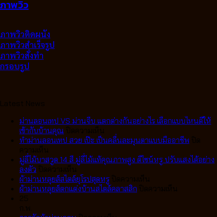
ภาพวิว
ภาพวิวติดผนัง
ภาพวิวสำเร็จรูป
ภาพวิวสั่งทำ
กรอบรูป
Latest News
ม่านลอนเทป VS ม่านจีบ แตกต่างกันอย่างไร เลือกแบบไหนดีให้
บน
เข้ากับบ้านคุณ
ปิดความเห็น
ม่าน
ทำม่านลอนเทป สวย เป๊ะ เป็นคลื่นละมุนตาแบบมืออาชีพ
ปิด
บน
ลอน
ความเห็น
ทำ
เทป
มู่ลี่ไม้บาสวูด 14 สี มู่ลี่ไม้แท้คุณภาพสูง ดีไซน์หรู ปรับแสงได้อย่าง
ม่าน
บน
VS
ลงตัว
ปิดความเห็น
ลอน
มู่ลี่
ม่าน
บน
ผ้าม่านหลุยส์สไตล์ยุโรปสุดหรู
ปิดความเห็น
เทป
ไม้
จีบ
ผ้า
บน
ผ้าม่านหลุยส์ตกแต่งบ้านสไตล์คลาสสิก
ปิดความเห็น
สวย
บา
แตก
ม่าน
ผ้า
25
เป๊ะ
สวูด
ต่าง
หลุยส์
ม่าน
ก.พ.
เป็น
14
กัน
บน
สไตล์
หลุยส์