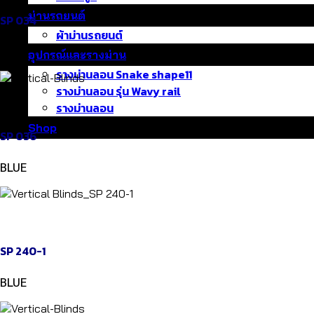
ม่านรถยนต์
SP 034
ผ้าม่านรถยนต์
GREY
อุปกรณ์และรางม่าน
รางม่านลอน Snake shape11
รางม่านลอน รุ่น Wavy rail
รางม่านลอน
Shop
SP 036
BLUE
SP 240-1
BLUE