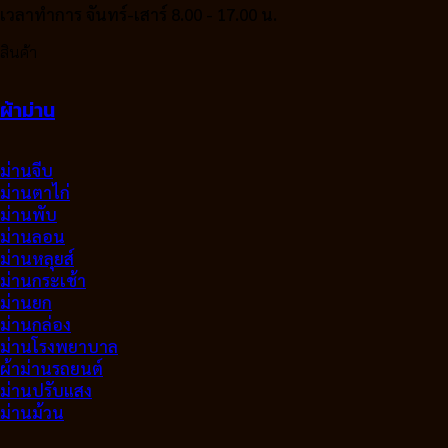
เวลาทำการ จันทร์-เสาร์ 8.00 - 17.00 น.
สินค้า
ผ้าม่าน
ม่านจีบ
ม่านตาไก่
ม่านพับ
ม่านลอน
ม่านหลุยส์
ม่านกระเช้า
ม่านยก
ม่านกล่อง
ม่านโรงพยาบาล
ผ้าม่านรถยนต์
ม่านปรับแสง
ม่านม้วน