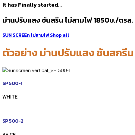
It has Finally started…
ม่านปรับแสง ซันสรีน ไม่ลามไฟ 1850บ./ตรล.
SUN SCREEn
ไม่ลามไฟ
Shop all
ตัวอย่าง ม่านปรับแสง ซันสกรีน
SP 500-1
WHITE
SP 500-2
BEIGE