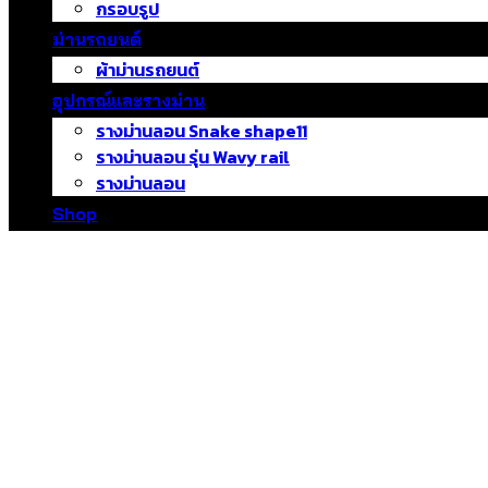
กรอบรูป
ม่านรถยนต์
ผ้าม่านรถยนต์
อุปกรณ์และรางม่าน
รางม่านลอน Snake shape11
รางม่านลอน รุ่น Wavy rail
รางม่านลอน
Shop