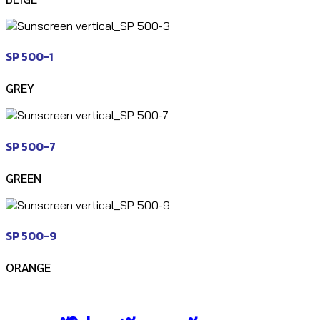
SP 500-1
GREY
SP 500-7
GREEN
SP 500-9
ORANGE