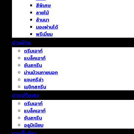
สีพิเศษ
ลายไม้
ล้านนา
มองผ่านได้
พรีเมี่ยม
ม่านม้วน
ดรีมเอาท์
แบล็คเอาท์
ซันสกรีน
ม่านม้วนภายนอก
แชงกรีล่า
เมจิกสกรีน
ม่านปรับแสง
ดรีมเอาท์
แบล็คเอาท์
ซันสกรีน
อลูมิเนียม
ฉากกั้นห้อง