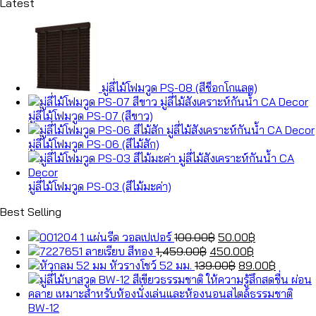
Latest
มู่ลี่ไม้โฟมวูด PS-08 (สีช็อกโกแลต)
มู่ลี่ไม้โฟมวูด PS-07 (สีขาว)
มู่ลี่ไม้โฟมวูด PS-06 (สีไม้สัก)
มู่ลี่ไม้โฟมวูด PS-03 (สีไม้มะค่า)
Best Selling
Original
Current
แผ่นรีด วอลเปเปอร์
100.00
฿
50.00
฿
Original
price
Current
price
ลายเรียบ สีทอง
1,459.00
฿
450.00
฿
price
was:
Original
price
is:
Current
หัวรางโชว์ 52 มม.
139.00
฿
89.00
฿
was:
100.00฿.
price
is:
50.00฿.
price
1,459.00฿.
was:
450.00฿.
is:
139.00฿.
89.00฿.
BW-12