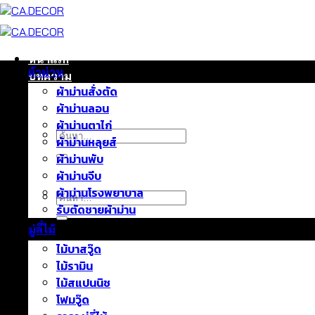
ข้าม
ไป
ยัง
เนื้อหา
หน้าแรก
ผ้าม่าน
บทความ
ผ้าม่านสั่งตัด
ติดต่อเรา
ผ้าม่านลอน
เกี่ยวกับเรา
ผ้าม่านตาไก่
ค้นหา:
ผ้าม่านหลุยส์
ผ้าม่านพับ
ผ้าม่านจีบ
ผ้าม่านโรงพยาบาล
ค้นหา:
รับตัดชายผ้าม่าน
มู่ลี่ไม้
ไม้บาสวู๊ด
ไม้รามิน
ไม้สแปนนิช
โฟมวู๊ด