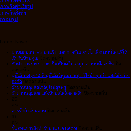
ภาพวิวสำเร็จรูป
ภาพวิวสั่งทำ
กรอบรูป
Latest News
ม่านลอนเทป VS ม่านจีบ แตกต่างกันอย่างไร เลือกแบบไหนดีให้
บน
เข้ากับบ้านคุณ
ปิดความเห็น
ม่าน
ทำม่านลอนเทป สวย เป๊ะ เป็นคลื่นละมุนตาแบบมืออาชีพ
ปิด
บน
ลอน
ความเห็น
ทำ
เทป
มู่ลี่ไม้บาสวูด 14 สี มู่ลี่ไม้แท้คุณภาพสูง ดีไซน์หรู ปรับแสงได้อย่าง
ม่าน
บน
VS
ลงตัว
ปิดความเห็น
ลอน
มู่ลี่
ม่าน
บน
ผ้าม่านหลุยส์สไตล์ยุโรปสุดหรู
ปิดความเห็น
เทป
ไม้
จีบ
ผ้า
บน
ผ้าม่านหลุยส์ตกแต่งบ้านสไตล์คลาสสิก
ปิดความเห็น
สวย
บา
แตก
ม่าน
ผ้า
25
เป๊ะ
สวูด
ต่าง
หลุยส์
ม่าน
ก.พ.
เป็น
14
กัน
บน
สไตล์
หลุยส์
การวัดผ้าม่านลอน
ปิดความเห็น
คลื่น
สี
อย่างไร
การ
ยุโรป
ตกแต่ง
19
ละมุน
มู่ลี่
เลือก
วัด
สุด
บ้าน
ก.พ.
ตา
ไม้
แบบ
ผ้า
หรู
บน
สไตล์
ขั้นตอนการสั่งทำผ้าม่าน Ca Decor
ปิดความเห็น