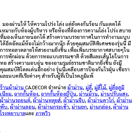
มองผ่านให้ ให้ความโปร่ง โล่ง แต่ยังคงกันร้อน กันแดดได้
เหมาะกับห้องผู้บริหาร หรือห้องที่ต้องการความโล่ง โปร่ง สบาย
ที่มองเห็นภายนอกได้ สร้างความบรรยากาศในการทำงานแบบ
ได้อึดอัดแม้ห้องไม่กว้างมากนัก ด้วยคุณสมบัติพิเศษของรุ่นนี้ มี
การทอลวดลายให้สวยงามยิ่งขึ้น เพื่อเพิ่มบรรยากาศสบายๆใน
การพักผ่อน ด้วยการทอแบบธรรมชาติ ด้วยสีและเส้นใยในการ
ทอ สร้างความอบอุ่น ของอามรมย์ธรรมชาติมากยิ่งขึ้น ยังมี
คุณสมบัติโดดเด่นอีกอย่าง รุ่นนี้เคลือบสารป้องกันไรฝุ่น เชื้อรา
และแบคทีเรียต่างๆ สำหรับผู้ที่เป็นโรคภูมิแพ้
ร้านผ้าม่าน
CA.DECOR จำหน่าย
ผ้าม่าน
,
มู่ลี่
,
มู่ลี่ไม้
,
มู่ลี่อลูมิ
เนียม
,
ฉากกั้นห้อง
,
ฉากกั้นห้องญี่ปุ่น
,
ม่านม้วน
,
ม่านปรับแสง
,
ผ้าม่านรถยนต์
,
ผ้าม่านหลุยส์
,
ผ้าม่านจีบ
,
ผ้าม่านตาไก่
,
ผ้าม่าน
พับ
,
ผ้าม่านลอน
,
ผ้าม่านกระเช้า
,
ม่านยก
,
ม่านกล่อง
,
ผ้าม่าน
โรงพยาบาล
และ
ภาพวิว