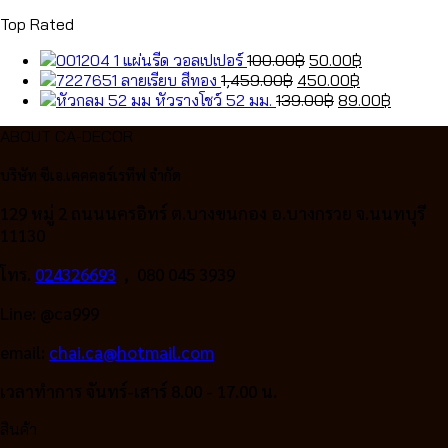
Top Rated
Original
Current
แผ่นรีด วอลเปเปอร์
100.00
฿
50.00
฿
Original
price
Current
price
ลายเรียบ สีทอง
1,459.00
฿
450.00
฿
price
was:
Original
price
is:
Current
หัวรางโชว์ 52 มม.
139.00
฿
89.00
฿
was:
100.00฿.
price
is:
50.00฿.
price
ABOUT CA-DECOR
1,459.00฿.
was:
450.00฿.
is:
139.00฿.
89.00฿.
บริษัท ซีเอ.เคคคอร์เรทีฟ จำกัด
129 หมู่ 2 ถนนนครอิทร์ ต.บางขนกอง อ.บางกรวย จ.นนทบุรี
11130
โทร.
024326693
, 080 045 3939
Line: @ca999
email:
chai.ca@hotmail.com
เวลาทำการ จันทร์-เสาร์ 8.00 - 17.00 น.
สินค้า