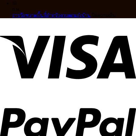
แบบ
แท้
ไหน
ม่าน
ขั้น
คลาส
18
มือ
คุณภาพ
ดี
ลอน
ตอน
สิก
ก.พ.
อาชีพ
สูง
ให้
การ
บน
การวัดขนาดพื้นที่สำหรับงานตกแต่งบ้าน
ปิดความเห็น
ดีไซน์
เข้า
สั่ง
การ
หรู
กับ
ทำ
วัด
ปรับ
บ้าน
ผ้า
ขนาด
แสง
คุณ
ม่าน
พื้นที่
ได้
Ca
สำหรับ
อย่าง
Decor
งาน
ลงตัว
ตกแต่ง
บ้าน