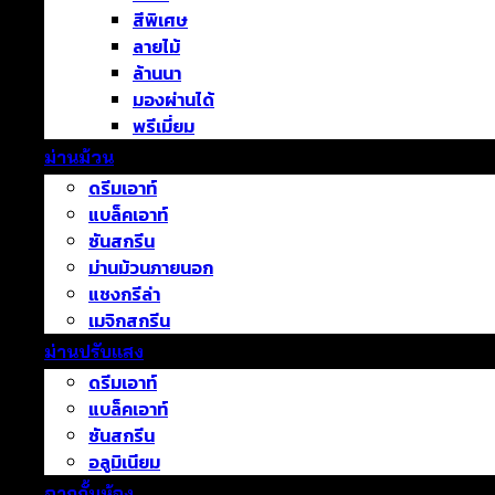
สีพิเศษ
ลายไม้
ล้านนา
มองผ่านได้
พรีเมี่ยม
ม่านม้วน
ดรีมเอาท์
แบล็คเอาท์
ซันสกรีน
ม่านม้วนภายนอก
แชงกรีล่า
เมจิกสกรีน
ม่านปรับแสง
ดรีมเอาท์
แบล็คเอาท์
ซันสกรีน
อลูมิเนียม
ฉากกั้นห้อง