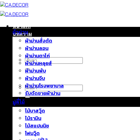
ข้าม
ไป
ยัง
เนื้อหา
หน้าแรก
ผ้าม่าน
บทความ
ผ้าม่านสั่งตัด
ติดต่อเรา
ผ้าม่านลอน
เกี่ยวกับเรา
ผ้าม่านตาไก่
ค้นหา:
ผ้าม่านหลุยส์
ผ้าม่านพับ
ผ้าม่านจีบ
ผ้าม่านโรงพยาบาล
ค้นหา:
รับตัดชายผ้าม่าน
มู่ลี่ไม้
ไม้บาสวู๊ด
ไม้รามิน
ไม้สแปนนิช
โฟมวู๊ด