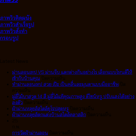
ภาพวิวติดผนัง
ภาพวิวสำเร็จรูป
ภาพวิวสั่งทำ
กรอบรูป
Latest News
ม่านลอนเทป VS ม่านจีบ แตกต่างกันอย่างไร เลือกแบบไหนดีให้
บน
เข้ากับบ้านคุณ
ปิดความเห็น
ม่าน
ทำม่านลอนเทป สวย เป๊ะ เป็นคลื่นละมุนตาแบบมืออาชีพ
ปิด
บน
ลอน
ความเห็น
ทำ
เทป
มู่ลี่ไม้บาสวูด 14 สี มู่ลี่ไม้แท้คุณภาพสูง ดีไซน์หรู ปรับแสงได้อย่าง
ม่าน
บน
VS
ลงตัว
ปิดความเห็น
ลอน
มู่ลี่
ม่าน
บน
ผ้าม่านหลุยส์สไตล์ยุโรปสุดหรู
ปิดความเห็น
เทป
ไม้
จีบ
ผ้า
บน
ผ้าม่านหลุยส์ตกแต่งบ้านสไตล์คลาสสิก
ปิดความเห็น
สวย
บา
แตก
ม่าน
ผ้า
25
เป๊ะ
สวูด
ต่าง
หลุยส์
ม่าน
ก.พ.
เป็น
14
กัน
บน
สไตล์
หลุยส์
การวัดผ้าม่านลอน
ปิดความเห็น