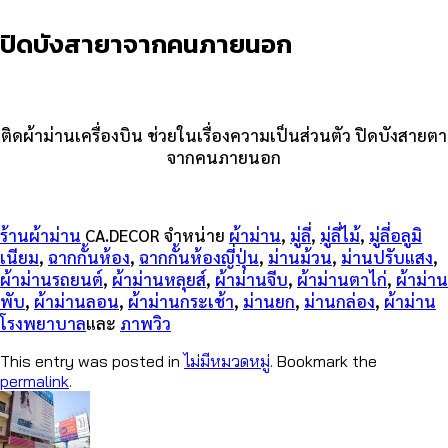
ปิดบังสายาจากคนภายนอก
ติดผ้าม่านเครื่องบิน ช่วยในเรื่องความเป็นส่วนตัว ปิดบังสายตา
จากคนภายนอก
ร้านผ้าม่าน
CA.DECOR จำหน่าย
ผ้าม่าน
,
มู่ลี่
,
มู่ลี่ไม้
,
มู่ลี่อลูมิ
เนียม
,
ฉากกั้นห้อง
,
ฉากกั้นห้องญี่ปุ่น
,
ม่านม้วน
,
ม่านปรับแสง
,
ผ้าม่านรถยนต์
,
ผ้าม่านหลุยส์
,
ผ้าม่านจีบ
,
ผ้าม่านตาไก่
,
ผ้าม่าน
พับ
,
ผ้าม่านลอน
,
ผ้าม่านกระเช้า
,
ม่านยก
,
ม่านกล่อง
,
ผ้าม่าน
โรงพยาบาล
และ
ภาพวิว
This entry was posted in
ไม่มีหมวดหมู่
. Bookmark the
permalink
.