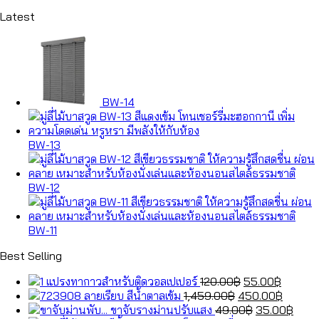
Latest
BW-14
BW-13
BW-12
BW-11
Best Selling
Original
Curren
แปรงทากาวสำหรับติดวอลเปเปอร์
120.00
฿
55.00
฿
Original
price
price
Curren
ลายเรียบ สีน้ำตาลเข้ม
1,459.00
฿
450.00
฿
price
was:
Original
is:
price
Curr
ขาจับรางม่านปรับแสง
49.00
฿
35.00
฿