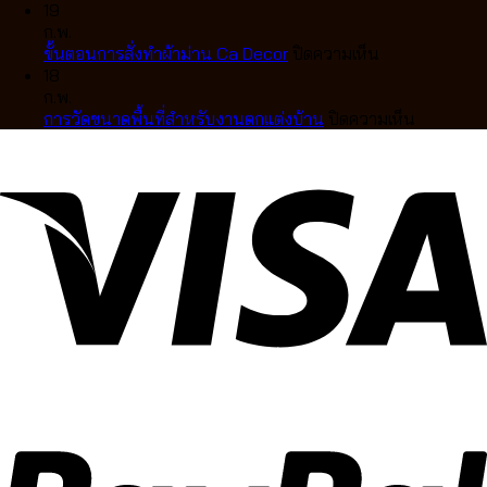
คลื่น
สี
อย่างไร
การ
ยุโรป
ตกแต่ง
19
ละมุน
มู่ลี่
เลือก
วัด
สุด
บ้าน
ก.พ.
ตา
ไม้
แบบ
ผ้า
หรู
บน
สไตล์
ขั้นตอนการสั่งทำผ้าม่าน Ca Decor
ปิดความเห็น
แบบ
แท้
ไหน
ม่าน
ขั้น
คลาส
18
มือ
คุณภาพ
ดี
ลอน
ตอน
สิก
ก.พ.
อาชีพ
สูง
ให้
การ
บน
การวัดขนาดพื้นที่สำหรับงานตกแต่งบ้าน
ปิดความเห็น
ดีไซน์
เข้า
สั่ง
การ
หรู
กับ
ทำ
วัด
ปรับ
บ้าน
ผ้า
ขนาด
แสง
คุณ
ม่าน
พื้นที่
ได้
Ca
สำหรับ
อย่าง
Decor
งาน
ลงตัว
ตกแต่ง
บ้าน