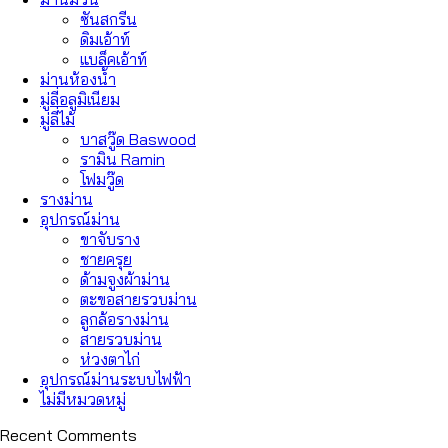
ซันสกรีน
ดิมเอ้าท์
แบล็คเอ้าท์
ม่านห้องน้ำ
มู่ลี่อลูมิเนียม
มู่ลี่ไม้
บาสวู๊ด Baswood
รามิน Ramin
โฟมวู๊ด
รางม่าน
อุปกรณ์ม่าน
ขาจับราง
ชายครุย
ด้ามจูงผ้าม่าน
ตะขอสายรวบม่าน
ลูกล้อรางม่าน
สายรวบม่าน
ห่วงตาไก่
อุปกรณ์ม่านระบบไฟฟ้า
ไม่มีหมวดหมู่
Recent Comments