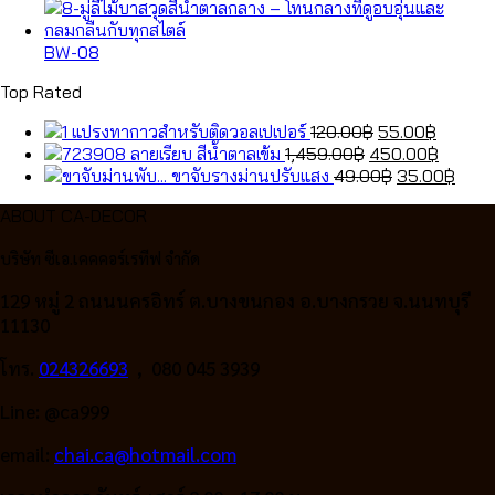
was:
120.00฿.
price
55.00฿
is:
price
1,459.00฿.
was:
450.00
is:
49.00฿.
35.0
BW-08
Top Rated
Original
Curren
แปรงทากาวสำหรับติดวอลเปเปอร์
120.00
฿
55.00
฿
Original
price
price
Curren
ลายเรียบ สีน้ำตาลเข้ม
1,459.00
฿
450.00
฿
price
was:
Original
is:
price
Curr
ขาจับรางม่านปรับแสง
49.00
฿
35.00
฿
was:
120.00฿.
price
55.00฿
is:
price
ABOUT CA-DECOR
1,459.00฿.
was:
450.00
is:
49.00฿.
35.0
บริษัท ซีเอ.เคคคอร์เรทีฟ จำกัด
129 หมู่ 2 ถนนนครอิทร์ ต.บางขนกอง อ.บางกรวย จ.นนทบุรี
11130
โทร.
024326693
, 080 045 3939
Line: @ca999
email:
chai.ca@hotmail.com