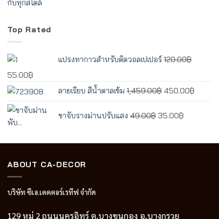
Top Rated
แปรงทากาวสำหรับติดวอลเปเปอร์
120.00
฿
Original
Current
55.00
฿
price
price
Original
Curren
ลายเรียบ สีน้ำตาลเข้ม
1,459.00
฿
450.00
฿
was:
is:
price
price
Original
Current
120.00฿.
55.00฿.
was:
is:
ขาจับรางม่านปรับแสง
49.00
฿
35.00
฿
price
price
1,459.00฿.
450.00
was:
is:
49.00฿.
35.00฿.
ABOUT CA-DECOR
บริษัท ซีเอ.เคคคอร์เรทีฟ จำกัด
129 หมู่ 2 ถนนนครอิทร์ ต.บางขนกอง อ.บางกรวย