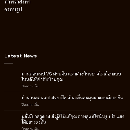
ภาพวิวสั่งทำ
กรอบรูป
Latest News
ม่านลอนเทป VS ม่านจีบ แตกต่างกันอย่างไร เลือกแบบ
ไหนดีให้เข้ากับบ้านคุณ
บน
ปิดความเห็น
ม่าน
ลอน
ทำม่านลอนเทป สวย เป๊ะ เป็นคลื่นละมุนตาแบบมืออาชีพ
เทป
บน
ปิดความเห็น
VS
ทำ
ม่าน
ม่าน
มู่ลี่ไม้บาสวูด 14 สี มู่ลี่ไม้แท้คุณภาพสูง ดีไซน์หรู ปรับแสง
จีบ
ลอน
แตก
ได้อย่างลงตัว
เทป
ต่าง
บน
ปิดความเห็น
สวย