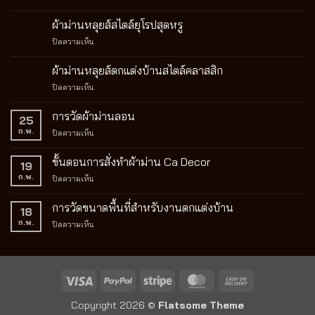
กัน
มู่ลี่
เป๊ะ
อย่างไร
ไม้
เป็น
ผ้าม่านหลุยส์สไตล์ยุโรปสุดหรู
เลือก
บา
คลื่น
แบบ
บน
ปิดความเห็น
สวูด
ละมุน
ไหน
ผ้า
14
ตา
ดี
ม่าน
ผ้าม่านหลุยส์ตกแต่งบ้านสไตล์คลาสสิก
สี
แบบ
ให้
หลุยส์
มู่ลี่
มือ
เข้า
บน
ปิดความเห็น
สไตล์
ไม้
อาชีพ
กับ
ผ้า
ยุโรป
แท้
บ้าน
ม่าน
สุด
การวัดผ้าม่านลอน
คุณภาพ
25
คุณ
หลุยส์
หรู
สูง
ก.พ.
บน
ปิดความเห็น
ตกแต่ง
ดีไซน์
การ
บ้าน
หรู
วัด
สไตล์
ขั้นตอนการสั่งทำผ้าม่าน Ca Decor
19
ปรับ
ผ้า
คลาส
แสง
ก.พ.
บน
ปิดความเห็น
ม่าน
สิก
ได้
ขั้น
ลอน
อย่าง
ตอน
การวัดขนาดพื้นที่สำหรับงานตกแต่งบ้าน
18
ลงตัว
การ
ก.พ.
บน
ปิดความเห็น
สั่ง
การ
ทำ
วัด
ผ้า
ขนาด
ม่าน
พื้นที่
Ca
Visa
PayPal
Stripe
MasterCard
Cash
สำหรับ
Decor
On
งาน
Copyright 2026 ©
Flatsome Theme
ตกแต่ง
Delivery