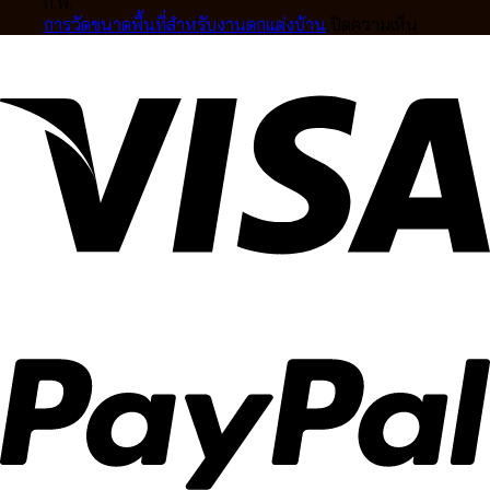
มือ
คุณภาพ
ดี
ลอน
ตอน
สิก
ก.พ.
อาชีพ
สูง
ให้
การ
บน
การวัดขนาดพื้นที่สำหรับงานตกแต่งบ้าน
ปิดความเห็น
ดีไซน์
เข้า
สั่ง
การ
หรู
กับ
ทำ
วัด
ปรับ
บ้าน
ผ้า
ขนาด
แสง
คุณ
ม่าน
พื้นที่
ได้
Ca
สำหรับ
อย่าง
Decor
งาน
ลงตัว
ตกแต่ง
บ้าน