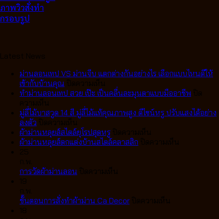
ภาพวิวสั่งทำ
กรอบรูป
Latest News
ม่านลอนเทป VS ม่านจีบ แตกต่างกันอย่างไร เลือกแบบไหนดีให้
บน
เข้ากับบ้านคุณ
ปิดความเห็น
ม่าน
ทำม่านลอนเทป สวย เป๊ะ เป็นคลื่นละมุนตาแบบมืออาชีพ
ปิด
บน
ลอน
ความเห็น
ทำ
เทป
มู่ลี่ไม้บาสวูด 14 สี มู่ลี่ไม้แท้คุณภาพสูง ดีไซน์หรู ปรับแสงได้อย่าง
ม่าน
บน
VS
ลงตัว
ปิดความเห็น
ลอน
มู่ลี่
ม่าน
บน
ผ้าม่านหลุยส์สไตล์ยุโรปสุดหรู
ปิดความเห็น
เทป
ไม้
จีบ
ผ้า
บน
ผ้าม่านหลุยส์ตกแต่งบ้านสไตล์คลาสสิก
ปิดความเห็น
สวย
บา
แตก
ม่าน
ผ้า
25
เป๊ะ
สวูด
ต่าง
หลุยส์
ม่าน
ก.พ.
เป็น
14
กัน
บน
สไตล์
หลุยส์
การวัดผ้าม่านลอน
ปิดความเห็น
คลื่น
สี
อย่างไร
การ
ยุโรป
ตกแต่ง
19
ละมุน
มู่ลี่
เลือก
วัด
สุด
บ้าน
ก.พ.
ตา
ไม้
แบบ
ผ้า
หรู
บน
สไตล์
ขั้นตอนการสั่งทำผ้าม่าน Ca Decor
ปิดความเห็น
แบบ
แท้
ไหน
ม่าน
ขั้น
คลาส
18