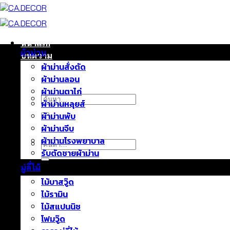
ข้าม
ไป
ยัง
เนื้อหา
หน้าแรก
ผ้าม่าน
บทความ
ผ้าม่านสั่งตัด
ติดต่อเรา
ผ้าม่านลอน
เกี่ยวกับเรา
ผ้าม่านตาไก่
ค้นหา:
ผ้าม่านหลุยส์
ผ้าม่านพับ
ผ้าม่านจีบ
ผ้าม่านโรงพยาบาล
ค้นหา:
รับตัดชายผ้าม่าน
มู่ลี่ไม้
ไม้บาสวู๊ด
ไม้รามิน
ไม้สแปนนิช
โฟมวู๊ด