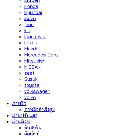
citroen
Honda
Hyundai
isuzu
jeep
kia
land rover
Laxus
Mazda
Mercedes-Benz
Mitsubishi
NISSAN
seat
Suzuki
toyota
volkswagen
volvo
ภาพวิว
ภาพวิวสำเร็จรูป
ม่านปรับแสง
ม่านม้วน
ซันสกรีน
ดิมเอ้าท์