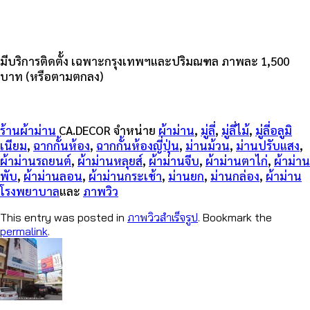
มีบริการติดตั้ง เฉพาะกรุงเทพฯและปริมณฑล ภาพละ 1,500
บาท (หรือตามตกลง)
ร้านผ้าม่าน
CA.DECOR จำหน่าย
ผ้าม่าน
,
มู่ลี่
,
มู่ลี่ไม้
,
มู่ลี่อลูมิ
เนียม
,
ฉากกั้นห้อง
,
ฉากกั้นห้องญี่ปุ่น
,
ม่านม้วน
,
ม่านปรับแสง
,
ผ้าม่านรถยนต์
,
ผ้าม่านหลุยส์
,
ผ้าม่านจีบ
,
ผ้าม่านตาไก่
,
ผ้าม่าน
พับ
,
ผ้าม่านลอน
,
ผ้าม่านกระเช้า
,
ม่านยก
,
ม่านกล่อง
,
ผ้าม่าน
โรงพยาบาล
และ
ภาพวิว
This entry was posted in
ภาพวิวสำเร็จรูป
. Bookmark the
permalink
.