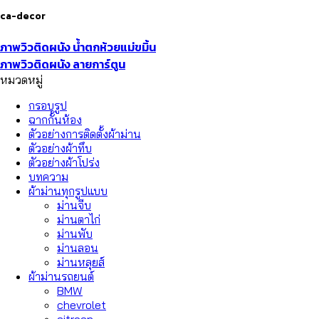
ca-decor
ภาพวิวติดผนัง น้ำตกห้วยแม่ขมิ้น
ภาพวิวติดผนัง ลายการ์ตูน
หมวดหมู่
กรอบรูป
ฉากกั้นห้อง
ตัวอย่างการติดตั้งผ้าม่าน
ตัวอย่างผ้าทึบ
ตัวอย่างผ้าโปร่ง
บทความ
ผ้าม่านทุกรูปแบบ
ม่านจีบ
ม่านตาไก่
ม่านพับ
ม่านลอน
ม่านหลุยส์
ผ้าม่านรถยนต์
BMW
chevrolet