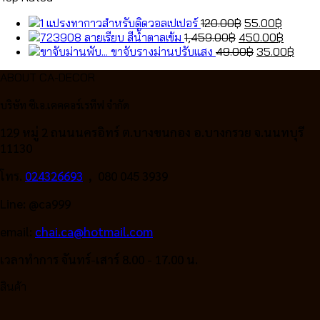
Original
Curren
แปรงทากาวสำหรับติดวอลเปเปอร์
120.00
฿
55.00
฿
Original
price
price
Curren
ลายเรียบ สีน้ำตาลเข้ม
1,459.00
฿
450.00
฿
price
was:
Original
is:
price
Curr
ขาจับรางม่านปรับแสง
49.00
฿
35.00
฿
was:
120.00฿.
price
55.00฿
is:
price
ABOUT CA-DECOR
1,459.00฿.
was:
450.00
is:
49.00฿.
35.0
บริษัท ซีเอ.เคคคอร์เรทีฟ จำกัด
129 หมู่ 2 ถนนนครอิทร์ ต.บางขนกอง อ.บางกรวย จ.นนทบุรี
11130
โทร.
024326693
, 080 045 3939
Line: @ca999
email:
chai.ca@hotmail.com
เวลาทำการ จันทร์-เสาร์ 8.00 - 17.00 น.
สินค้า