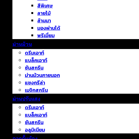
สีพิเศษ
ลายไม้
ล้านนา
มองผ่านได้
พรีเมี่ยม
ม่านม้วน
ดรีมเอาท์
แบล็คเอาท์
ซันสกรีน
ม่านม้วนภายนอก
แชงกรีล่า
เมจิกสกรีน
ม่านปรับแสง
ดรีมเอาท์
แบล็คเอาท์
ซันสกรีน
อลูมิเนียม
ฉากกั้นห้อง