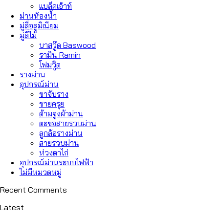
แบล็คเอ้าท์
ม่านห้องน้ำ
มู่ลี่อลูมิเนียม
มู่ลี่ไม้
บาสวู๊ด Baswood
รามิน Ramin
โฟมวู๊ด
รางม่าน
อุปกรณ์ม่าน
ขาจับราง
ชายครุย
ด้ามจูงผ้าม่าน
ตะขอสายรวบม่าน
ลูกล้อรางม่าน
สายรวบม่าน
ห่วงตาไก่
อุปกรณ์ม่านระบบไฟฟ้า
ไม่มีหมวดหมู่
Recent Comments
Latest