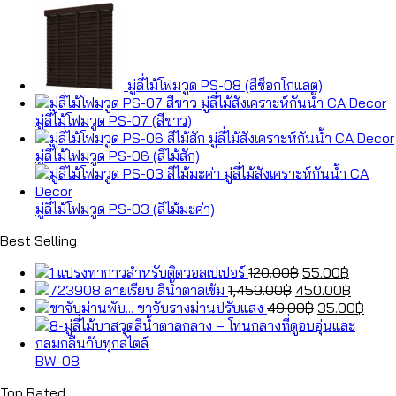
มู่ลี่ไม้โฟมวูด PS-08 (สีช็อกโกแลต)
มู่ลี่ไม้โฟมวูด PS-07 (สีขาว)
มู่ลี่ไม้โฟมวูด PS-06 (สีไม้สัก)
มู่ลี่ไม้โฟมวูด PS-03 (สีไม้มะค่า)
Best Selling
Original
Curren
แปรงทากาวสำหรับติดวอลเปเปอร์
120.00
฿
55.00
฿
Original
price
price
Curren
ลายเรียบ สีน้ำตาลเข้ม
1,459.00
฿
450.00
฿
price
was:
Original
is:
price
Curr
ขาจับรางม่านปรับแสง
49.00
฿
35.00
฿
was:
120.00฿.
price
55.00฿
is:
price
1,459.00฿.
was:
450.00
is:
49.00฿.
35.0
BW-08
Top Rated