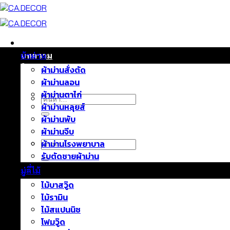
ข้าม
ไป
ยัง
เนื้อหา
หน้าแรก
บทความ
ผ้าม่าน
ติดต่อเรา
ผ้าม่านสั่งตัด
เกี่ยวกับเรา
ผ้าม่านลอน
ผ้าม่านตาไก่
ค้นหา:
ผ้าม่านหลุยส์
ผ้าม่านพับ
ผ้าม่านจีบ
ค้นหา:
ผ้าม่านโรงพยาบาล
รับตัดชายผ้าม่าน
มู่ลี่ไม้
ไม้บาสวู๊ด
ไม้รามิน
ไม้สแปนนิช
โฟมวู๊ด