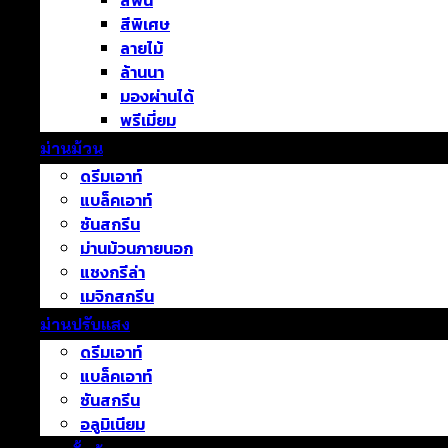
สีพื้น
สีพิเศษ
ลายไม้
ล้านนา
มองผ่านได้
พรีเมี่ยม
ม่านม้วน
ดรีมเอาท์
แบล็คเอาท์
ซันสกรีน
ม่านม้วนภายนอก
แชงกรีล่า
เมจิกสกรีน
ม่านปรับแสง
ดรีมเอาท์
แบล็คเอาท์
ซันสกรีน
อลูมิเนียม