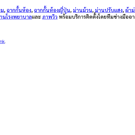
ียม
,
ฉากกั้นห้อง
,
ฉากกั้นห้องญี่ปุ่น
,
ม่านม้วน
,
ม่านปรับแสง
,
ผ้าม
ม่านโรงพยาบาล
และ
ภาพวิว
พร้อมบริการติดตั้งโดยทีมช่างมืออา
ink
.