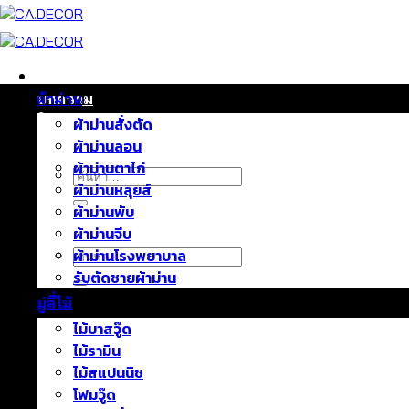
ข้าม
ไป
ยัง
เนื้อหา
หน้าแรก
บทความ
ผ้าม่าน
ติดต่อเรา
ผ้าม่านสั่งตัด
เกี่ยวกับเรา
ผ้าม่านลอน
ผ้าม่านตาไก่
ค้นหา:
ผ้าม่านหลุยส์
ผ้าม่านพับ
ผ้าม่านจีบ
ค้นหา:
ผ้าม่านโรงพยาบาล
รับตัดชายผ้าม่าน
มู่ลี่ไม้
ไม้บาสวู๊ด
ไม้รามิน
ไม้สแปนนิช
โฟมวู๊ด