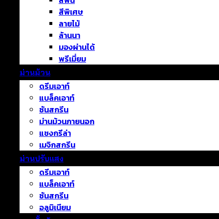
สีพื้น
สีพิเศษ
ลายไม้
ล้านนา
มองผ่านได้
พรีเมี่ยม
ม่านม้วน
ดรีมเอาท์
แบล็คเอาท์
ซันสกรีน
ม่านม้วนภายนอก
แชงกรีล่า
เมจิกสกรีน
ม่านปรับแสง
ดรีมเอาท์
แบล็คเอาท์
ซันสกรีน
อลูมิเนียม