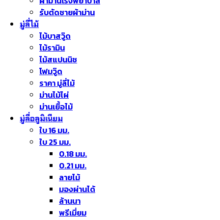
ผ้าม่านโรงพยาบาล
รับตัดชายผ้าม่าน
มู่ลี่ไม้
ไม้บาสวู๊ด
ไม้รามิน
ไม้สแปนนิช
โฟมวู๊ด
ราคา มู่ลี่ไม้
ม่านไม้ไผ่
ม่านเยื้อไม้
มู่ลี่อลูมิเนียม
ใบ 16 มม.
ใบ 25 มม.
0.18 มม.
0.21 มม.
ลายไม้
มองผ่านได้
ล้านนา
พรีเมี่ยม