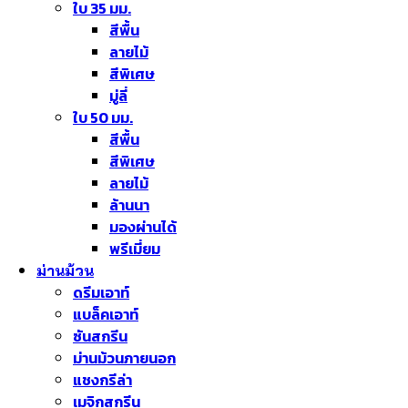
ใบ 35 มม.
สีพื้น
ลายไม้
สีพิเศษ
มู่ลี่
ใบ 50 มม.
สีพื้น
สีพิเศษ
ลายไม้
ล้านนา
มองผ่านได้
พรีเมี่ยม
ม่านม้วน
ดรีมเอาท์
แบล็คเอาท์
ซันสกรีน
ม่านม้วนภายนอก
แชงกรีล่า
เมจิกสกรีน