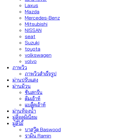
Laxus
Mazda
Mercedes-Benz
Mitsubishi
NISSAN
seat
Suzuki
toyota
volkswagen
volvo
ภาพวิว
ภาพวิวสำเร็จรูป
ม่านปรับแสง
ม่านม้วน
ซันสกรีน
ดิมเอ้าท์
แบล็คเอ้าท์
ม่านห้องน้ำ
มู่ลี่อลูมิเนียม
มู่ลี่ไม้
บาสวู๊ด Baswood
รามิน Ramin