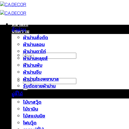
ข้าม
ไป
ยัง
เนื้อหา
หน้าแรก
ผ้าม่าน
บทความ
ผ้าม่านสั่งตัด
ติดต่อเรา
ผ้าม่านลอน
เกี่ยวกับเรา
ผ้าม่านตาไก่
ค้นหา:
ผ้าม่านหลุยส์
ผ้าม่านพับ
ผ้าม่านจีบ
ผ้าม่านโรงพยาบาล
ค้นหา:
รับตัดชายผ้าม่าน
มู่ลี่ไม้
ไม้บาสวู๊ด
ไม้รามิน
ไม้สแปนนิช
โฟมวู๊ด