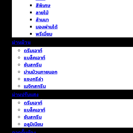
สีพิเศษ
ลายไม้
ล้านนา
มองผ่านได้
พรีเมี่ยม
ม่านม้วน
ดรีมเอาท์
แบล็คเอาท์
ซันสกรีน
ม่านม้วนภายนอก
แชงกรีล่า
เมจิกสกรีน
ม่านปรับแสง
ดรีมเอาท์
แบล็คเอาท์
ซันสกรีน
อลูมิเนียม
ฉากกั้นห้อง