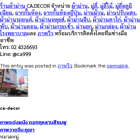
ร้านผ้าม่าน
CA.DECOR จำหน่าย
ผ้าม่าน
,
มู่ลี่
,
มู่ลี่ไม้
,
มู่ลี่อลูมิ
เนียม
,
ฉากกั้นห้อง
,
ฉากกั้นห้องญี่ปุ่น
,
ม่านม้วน
,
ม่านปรับแสง
,
ผ้าม่านรถยนต์
,
ผ้าม่านหลุยส์
,
ผ้าม่านจีบ
,
ผ้าม่านตาไก่
,
ผ้าม่าน
พับ
,
ผ้าม่านลอน
,
ผ้าม่านกระเช้า
,
ม่านยก
,
ม่านกล่อง
,
ผ้าม่าน
โรงพยาบาล
และ
ภาพวิว
พร้อมบริการติดตั้งโดยทีมช่างมือ
อาชีพ
โทร: 02 4326693
Line: @ca999
This entry was posted in
ภาพวิว
. Bookmark the
permalink
.
ca-decor
ภาพแต่งผนัง ดอกกุหลาบสีชมพู
ภาพวาดจีน ภูเขา
หมวดหมู่