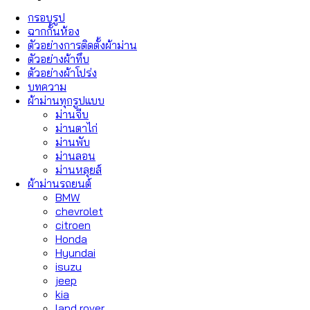
กรอบรูป
ฉากกั้นห้อง
ตัวอย่างการติดตั้งผ้าม่าน
ตัวอย่างผ้าทึบ
ตัวอย่างผ้าโปร่ง
บทความ
ผ้าม่านทุกรูปแบบ
ม่านจีบ
ม่านตาไก่
ม่านพับ
ม่านลอน
ม่านหลุยส์
ผ้าม่านรถยนต์
BMW
chevrolet
citroen
Honda
Hyundai
isuzu
jeep
kia
land rover