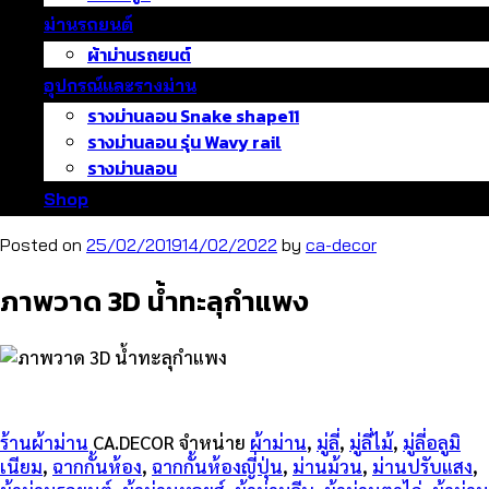
ม่านรถยนต์
ผ้าม่านรถยนต์
อุปกรณ์และรางม่าน
รางม่านลอน Snake shape11
รางม่านลอน รุ่น Wavy rail
รางม่านลอน
Shop
Posted on
25/02/2019
14/02/2022
by
ca-decor
ภาพวาด 3D น้ำทะลุกำแพง​​
ร้านผ้าม่าน
CA.DECOR จำหน่าย
ผ้าม่าน
,
มู่ลี่
,
มู่ลี่ไม้
,
มู่ลี่อลูมิ
เนียม
,
ฉากกั้นห้อง
,
ฉากกั้นห้องญี่ปุ่น
,
ม่านม้วน
,
ม่านปรับแสง
,