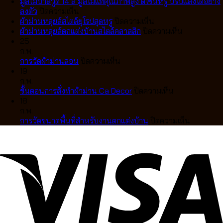
ทำ
เทป
มู่ลี่ไม้บาสวูด 14 สี มู่ลี่ไม้แท้คุณภาพสูง ดีไซน์หรู ปรับแสงได้อย่าง
ม่าน
บน
VS
ลงตัว
ปิดความเห็น
ลอน
มู่ลี่
ม่าน
บน
ผ้าม่านหลุยส์สไตล์ยุโรปสุดหรู
ปิดความเห็น
เทป
ไม้
จีบ
ผ้า
บน
ผ้าม่านหลุยส์ตกแต่งบ้านสไตล์คลาสสิก
ปิดความเห็น
สวย
บา
แตก
ม่าน
ผ้า
25
เป๊ะ
สวูด
ต่าง
หลุยส์
ม่าน
ก.พ.
เป็น
14
กัน
บน
สไตล์
หลุยส์
การวัดผ้าม่านลอน
ปิดความเห็น
คลื่น
สี
อย่างไร
การ
ยุโรป
ตกแต่ง
19
ละมุน
มู่ลี่
เลือก
วัด
สุด
บ้าน
ก.พ.
ตา
ไม้
แบบ
ผ้า
หรู
บน
สไตล์
ขั้นตอนการสั่งทำผ้าม่าน Ca Decor
ปิดความเห็น
แบบ
แท้
ไหน
ม่าน
ขั้น
คลาส
18
มือ
คุณภาพ
ดี
ลอน
ตอน
สิก
ก.พ.
อาชีพ
สูง
ให้
การ
บน
การวัดขนาดพื้นที่สำหรับงานตกแต่งบ้าน
ปิดความเห็น
ดีไซน์
เข้า
สั่ง
การ
หรู
กับ
ทำ
วัด
ปรับ
บ้าน
ผ้า
ขนาด
แสง
คุณ
ม่าน
พื้นที่
ได้
Ca
สำหรับ
อย่าง
Decor
งาน
ลงตัว
ตกแต่ง
บ้าน