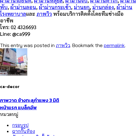
ผ้าม่านรถยนต์
,
ผ้าม่านหลุยส์
,
ผ้าม่านจีบ
,
ผ้าม่านตาไก่
,
ผ้าม่าน
พับ
,
ผ้าม่านลอน
,
ผ้าม่านกระเช้า
,
ม่านยก
,
ม่านกล่อง
,
ผ้าม่าน
โรงพยาบาล
และ
ภาพวิว
พร้อมบริการติดตั้งโดยทีมช่างมือ
อาชีพ
โทร: 02 4326693
Line: @ca999
This entry was posted in
ภาพวิว
. Bookmark the
permalink
.
ca-decor
ภาพวาด ช้างทะลุกำแพง 3 มิติ
หน้าแรก แบล็คอัพ
หมวดหมู่
กรอบรูป
ฉากกั้นห้อง