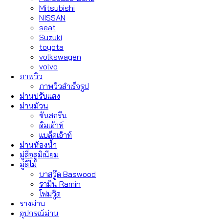
Mitsubishi
NISSAN
seat
Suzuki
toyota
volkswagen
volvo
ภาพวิว
ภาพวิวสำเร็จรูป
ม่านปรับแสง
ม่านม้วน
ซันสกรีน
ดิมเอ้าท์
แบล็คเอ้าท์
ม่านห้องน้ำ
มู่ลี่อลูมิเนียม
มู่ลี่ไม้
บาสวู๊ด Baswood
รามิน Ramin
โฟมวู๊ด
รางม่าน
อุปกรณ์ม่าน