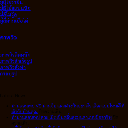
มู่ลี่ไม้รามิน
มู่ลี่ไม้สแปนนิช
มู่ลี่โมวู๊ด
มู่ลี่ม่านเยื่อไผ่
ภาพวิว
ภาพวิวติดผนัง
ภาพวิวสำเร็จรูป
ภาพวิวสั่งทำ
กรอบรูป
Latest News
ม่านลอนเทป VS ม่านจีบ แตกต่างกันอย่างไร เลือกแบบไหนดีให้
บน
เข้ากับบ้านคุณ
ปิดความเห็น
ม่าน
ทำม่านลอนเทป สวย เป๊ะ เป็นคลื่นละมุนตาแบบมืออาชีพ
ปิด
บน
ลอน
ความเห็น