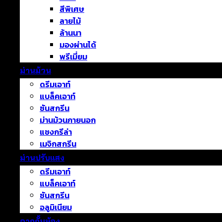
สีพิเศษ
ลายไม้
ล้านนา
มองผ่านได้
พรีเมี่ยม
ม่านม้วน
ดรีมเอาท์
แบล็คเอาท์
ซันสกรีน
ม่านม้วนภายนอก
แชงกรีล่า
เมจิกสกรีน
ม่านปรับแสง
ดรีมเอาท์
แบล็คเอาท์
ซันสกรีน
อลูมิเนียม
ฉากกั้นห้อง