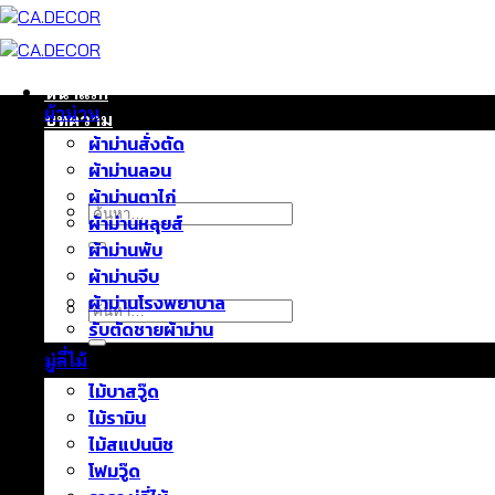
ข้าม
ไป
ยัง
เนื้อหา
หน้าแรก
ผ้าม่าน
บทความ
ผ้าม่านสั่งตัด
ติดต่อเรา
ผ้าม่านลอน
เกี่ยวกับเรา
ผ้าม่านตาไก่
ค้นหา:
ผ้าม่านหลุยส์
ผ้าม่านพับ
ผ้าม่านจีบ
ผ้าม่านโรงพยาบาล
ค้นหา:
รับตัดชายผ้าม่าน
มู่ลี่ไม้
ไม้บาสวู๊ด
ไม้รามิน
ไม้สแปนนิช
โฟมวู๊ด