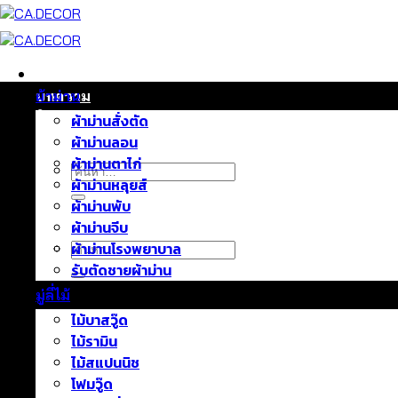
ข้าม
ไป
ยัง
เนื้อหา
หน้าแรก
บทความ
ผ้าม่าน
ติดต่อเรา
ผ้าม่านสั่งตัด
เกี่ยวกับเรา
ผ้าม่านลอน
ผ้าม่านตาไก่
ค้นหา:
ผ้าม่านหลุยส์
ผ้าม่านพับ
ผ้าม่านจีบ
ค้นหา:
ผ้าม่านโรงพยาบาล
รับตัดชายผ้าม่าน
มู่ลี่ไม้
ไม้บาสวู๊ด
ไม้รามิน
ไม้สแปนนิช
โฟมวู๊ด