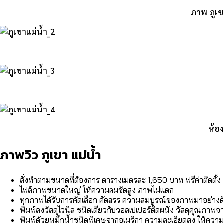
ภาพ ภูเข
ห้อ
ภาพวิว ภูเขา แม่น้ำ
สั่งทำตามขนาดที่ต้องการ ตารางเมตรละ 1,650 บาท ฟรีค่าติดตั้
ไฟล์ภาพขนาดใหญ่ ให้ความคมชัดสูง ภาพไม่แตก
ทุกภาพได้รับการคัดเลือก คัดสรร ความสมบูรณ์ของภาพมาอย่างด
พิมพ์ลงวัสดุไวนิล ชนิดเดียวกับวอลเปเปอร์ติดผนัง วัสดุคุณภ
พิมพ์ด้วยหมึกน้ำชนิดพิเศษจากอเมริกา ความละเอียดสูง ให้ความ