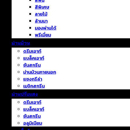
สีพื้น
สีพิเศษ
ลายไม้
ล้านนา
มองผ่านได้
พรีเมี่ยม
ม่านม้วน
ดรีมเอาท์
แบล็คเอาท์
ซันสกรีน
ม่านม้วนภายนอก
แชงกรีล่า
เมจิกสกรีน
ม่านปรับแสง
ดรีมเอาท์
แบล็คเอาท์
ซันสกรีน
อลูมิเนียม