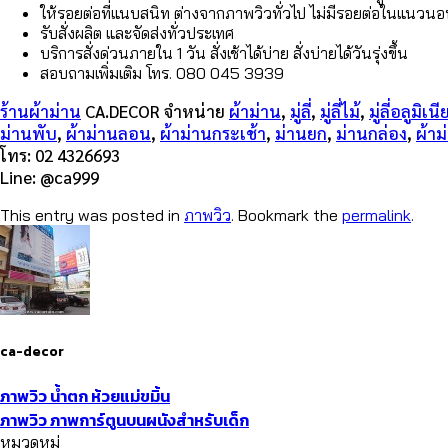
ให้รอยต่อที่แนบสนิท ต่างจากภาพวิวทั่วไป ไม่มีรอยต่อในแนวนอ
รับสั่งผลิต และจัดส่งทั่วประเทศ
บริการสั่งด่วนภายใน 1 วัน สั่งเช้าได้บ่าย สั่งบ่ายได้วันรุ่งขึ้น
สอบถามเพิ่มเติม โทร. 080 045 3939
ร้านผ้าม่าน
CA.DECOR จำหน่าย
ผ้าม่าน
,
มู่ลี่
,
มู่ลี่ไม้
,
มู่ลี่อลูมิเน
ม่านพับ
,
ผ้าม่านลอน
,
ผ้าม่านกระเช้า
,
ม่านยก
,
ม่านกล่อง
,
ผ้า
โทร: 02 4326693
Line: @ca999
This entry was posted in
ภาพวิว
. Bookmark the
permalink
.
ca-decor
ภาพวิว น้ำตก ห้วยแม่ขมิ้น
ภาพวิว ภาพการ์ตูนบนผนังสำหรับเด็ก
หมวดหมู่