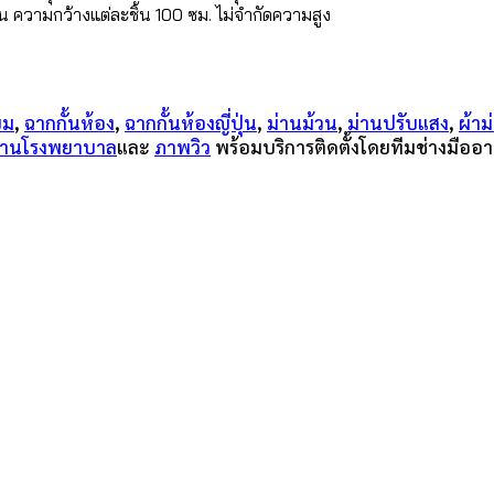
น ความกว้างแต่ละชิ้น 100 ซม. ไม่จำกัดความสูง
ียม
,
ฉากกั้นห้อง
,
ฉากกั้นห้องญี่ปุ่น
,
ม่านม้วน
,
ม่านปรับแสง
,
ผ้าม
ม่านโรงพยาบาล
และ
ภาพวิว
พร้อมบริการติดตั้งโดยทีมช่างมืออา