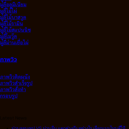
มู่ลี่อลูมิเนียม
มูลี่ไม้ไผ่
มู่ลี่ไม้บาสวูด
มู่ลี่ไม้รามิน
มู่ลี่ไม้สแปนนิช
มู่ลี่โมวู๊ด
มู่ลี่ม่านเยื่อไผ่
ภาพวิว
ภาพวิวติดผนัง
ภาพวิวสำเร็จรูป
ภาพวิวสั่งทำ
กรอบรูป
Latest News
ม่านลอนเทป VS ม่านจีบ แตกต่างกันอย่างไร เลือกแบบไหนดีให้