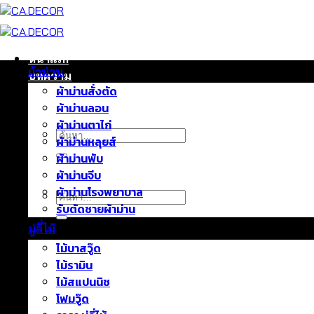
ข้าม
ไป
ยัง
เนื้อหา
หน้าแรก
ผ้าม่าน
บทความ
ผ้าม่านสั่งตัด
ติดต่อเรา
ผ้าม่านลอน
เกี่ยวกับเรา
ผ้าม่านตาไก่
ค้นหา:
ผ้าม่านหลุยส์
ผ้าม่านพับ
ผ้าม่านจีบ
ผ้าม่านโรงพยาบาล
ค้นหา:
รับตัดชายผ้าม่าน
มู่ลี่ไม้
ไม้บาสวู๊ด
ไม้รามิน
ไม้สแปนนิช
โฟมวู๊ด