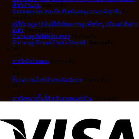
บน
เข้ากับบ้านคุณ
ปิดความเห็น
ม่าน
ทำม่านลอนเทป สวย เป๊ะ เป็นคลื่นละมุนตาแบบมืออาชีพ
ปิด
บน
ลอน
ความเห็น
ทำ
เทป
มู่ลี่ไม้บาสวูด 14 สี มู่ลี่ไม้แท้คุณภาพสูง ดีไซน์หรู ปรับแสงได้อย่าง
ม่าน
บน
VS
ลงตัว
ปิดความเห็น
ลอน
มู่ลี่
ม่าน
บน
ผ้าม่านหลุยส์สไตล์ยุโรปสุดหรู
ปิดความเห็น
เทป
ไม้
จีบ
ผ้า
บน
ผ้าม่านหลุยส์ตกแต่งบ้านสไตล์คลาสสิก
ปิดความเห็น
สวย
บา
แตก
ม่าน
ผ้า
25
เป๊ะ
สวูด
ต่าง
หลุยส์
ม่าน
ก.พ.
เป็น
14
กัน
บน
สไตล์
หลุยส์
การวัดผ้าม่านลอน
ปิดความเห็น
คลื่น
สี
อย่างไร
การ
ยุโรป
ตกแต่ง
19
ละมุน
มู่ลี่
เลือก
วัด
สุด
บ้าน
ก.พ.
ตา
ไม้
แบบ
ผ้า
หรู
บน
สไตล์
ขั้นตอนการสั่งทำผ้าม่าน Ca Decor
ปิดความเห็น
แบบ
แท้
ไหน
ม่าน
ขั้น
คลาส
18
มือ
คุณภาพ
ดี
ลอน
ตอน
สิก
ก.พ.
อาชีพ
สูง
ให้
การ
บน
การวัดขนาดพื้นที่สำหรับงานตกแต่งบ้าน
ปิดความเห็น
ดีไซน์
เข้า
สั่ง
การ
หรู
กับ
ทำ
วัด
ปรับ
บ้าน
ผ้า
ขนาด
แสง
คุณ
ม่าน
พื้นที่
ได้
Ca
สำหรับ
อย่าง
Decor
งาน