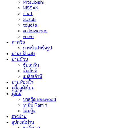
Mitsubishi
NISSAN
seat
Suzuki
toyota
volkswagen
volvo
ภาพวิว
ภาพวิวสำเร็จรูป
ม่านปรับแสง
ม่านม้วน
ซันสกรีน
ดิมเอ้าท์
แบล็คเอ้าท์
ม่านห้องน้ำ
มู่ลี่อลูมิเนียม
มู่ลี่ไม้
บาสวู๊ด Baswood
รามิน Ramin
โฟมวู๊ด
รางม่าน
อุปกรณ์ม่าน
ขาจับราง