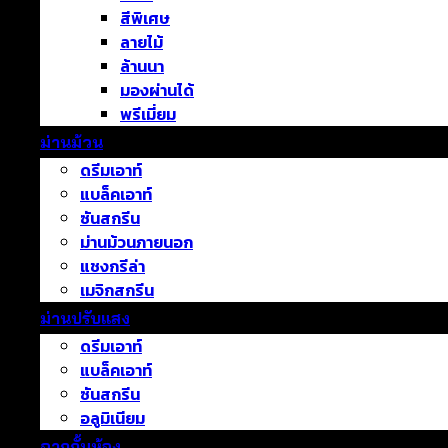
สีพิเศษ
ลายไม้
ล้านนา
มองผ่านได้
พรีเมี่ยม
ม่านม้วน
ดรีมเอาท์
แบล็คเอาท์
ซันสกรีน
ม่านม้วนภายนอก
แชงกรีล่า
เมจิกสกรีน
ม่านปรับแสง
ดรีมเอาท์
แบล็คเอาท์
ซันสกรีน
อลูมิเนียม
ฉากกั้นห้อง