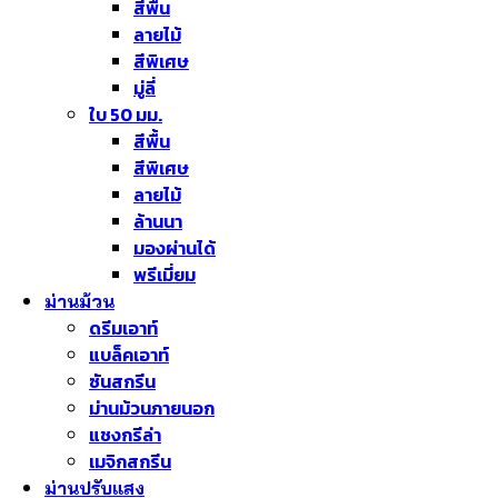
สีพื้น
ลายไม้
สีพิเศษ
มู่ลี่
ใบ 50 มม.
สีพื้น
สีพิเศษ
ลายไม้
ล้านนา
มองผ่านได้
พรีเมี่ยม
ม่านม้วน
ดรีมเอาท์
แบล็คเอาท์
ซันสกรีน
ม่านม้วนภายนอก
แชงกรีล่า
เมจิกสกรีน
ม่านปรับแสง