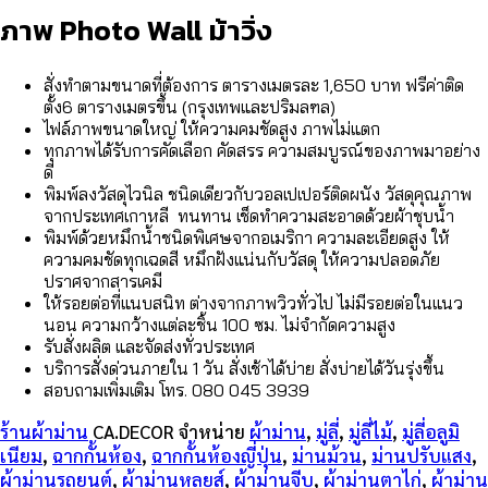
ภาพ Photo Wall ม้าวิ่ง
สั่งทำตามขนาดที่ต้องการ ตารางเมตรละ 1,650 บาท ฟรีค่าติด
ตั้ง6 ตารางเมตรขึ้น (กรุงเทพและปริมลฑล)
ไฟล์ภาพขนาดใหญ่ ให้ความคมชัดสูง ภาพไม่แตก
ทุกภาพได้รับการคัดเลือก คัดสรร ความสมบูรณ์ของภาพมาอย่าง
ดี
พิมพ์ลงวัสดุไวนิล ชนิดเดียวกับวอลเปเปอร์ติดผนัง วัสดุคุณภาพ
จากประเทศเกาหลี ทนทาน เช็ดทำความสะอาดด้วยผ้าชุบน้ำ
พิมพ์ด้วยหมึกน้ำชนิดพิเศษจากอเมริกา ความละเอียดสูง ให้
ความคมชัดทุกเฉดสี หมึกฝังแน่นกับวัสดุ ให้ความปลอดภัย
ปราศจากสารเคมี
ให้รอยต่อที่แนบสนิท ต่างจากภาพวิวทั่วไป ไม่มีรอยต่อในแนว
นอน ความกว้างแต่ละชิ้น 100 ซม. ไม่จำกัดความสูง
รับสั่งผลิต และจัดส่งทั่วประเทศ
บริการสั่งด่วนภายใน 1 วัน สั่งเช้าได้บ่าย สั่งบ่ายได้วันรุ่งขึ้น
สอบถามเพิ่มเติม โทร. 080 045 3939
ร้านผ้าม่าน
CA.DECOR จำหน่าย
ผ้าม่าน
,
มู่ลี่
,
มู่ลี่ไม้
,
มู่ลี่อลูมิ
เนียม
,
ฉากกั้นห้อง
,
ฉากกั้นห้องญี่ปุ่น
,
ม่านม้วน
,
ม่านปรับแสง
,
ผ้าม่านรถยนต์
,
ผ้าม่านหลุยส์
,
ผ้าม่านจีบ
,
ผ้าม่านตาไก่
,
ผ้าม่าน