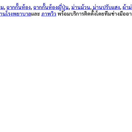
ียม
,
ฉากกั้นห้อง
,
ฉากกั้นห้องญี่ปุ่น
,
ม่านม้วน
,
ม่านปรับแสง
,
ผ้าม
ม่านโรงพยาบาล
และ
ภาพวิว
พร้อมบริการติดตั้งโดยทีมช่างมืออา