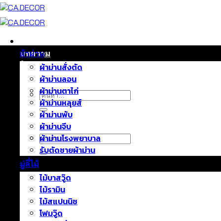
ข้าม
ไป
ยัง
เนื้อหา
หน้าแรก
บทความ
ผ้าม่าน
ติดต่อเรา
ผ้าม่านสั่งตัด
เกี่ยวกับเรา
ผ้าม่านลอน
ผ้าม่านตาไก่
ค้นหา:
ผ้าม่านหลุยส์
ผ้าม่านพับ
ผ้าม่านจีบ
ค้นหา:
ผ้าม่านโรงพยาบาล
รับตัดชายผ้าม่าน
มู่ลี่ไม้
ไม้บาสวู๊ด
ไม้รามิน
ไม้สแปนนิช
โฟมวู๊ด