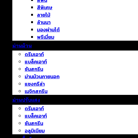
สีพื้น
สีพิเศษ
ลายไม้
ล้านนา
มองผ่านได้
พรีเมี่ยม
ม่านม้วน
ดรีมเอาท์
แบล็คเอาท์
ซันสกรีน
ม่านม้วนภายนอก
แชงกรีล่า
เมจิกสกรีน
ม่านปรับแสง
ดรีมเอาท์
แบล็คเอาท์
ซันสกรีน
อลูมิเนียม