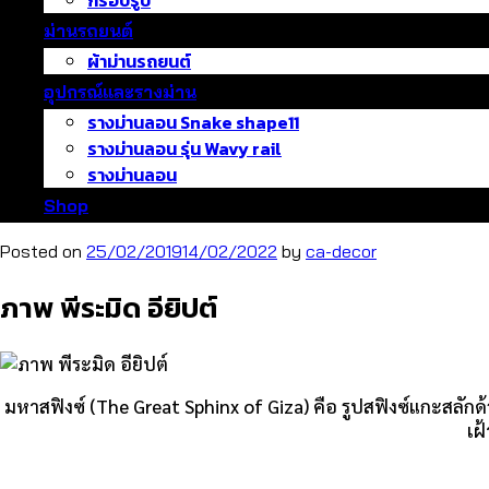
กรอบรูป
ม่านรถยนต์
ผ้าม่านรถยนต์
อุปกรณ์และรางม่าน
รางม่านลอน Snake shape11
รางม่านลอน รุ่น Wavy rail
รางม่านลอน
Shop
Posted on
25/02/2019
14/02/2022
by
ca-decor
ภาพ พีระมิด อียิปต์
มหาสฟิงซ์ (The Great Sphinx of Giza) คือ รูปสฟิงซ์แกะสลักด้ว
เฝ