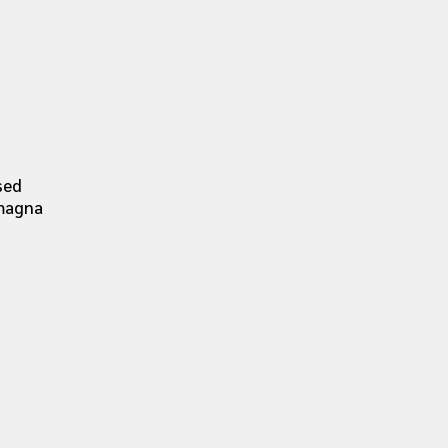
sed
 magna