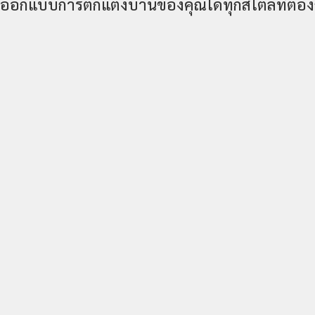
ออกแบบการตกแต่งบ้านของคุณได้ทุกสไตล์ที่ต้อ