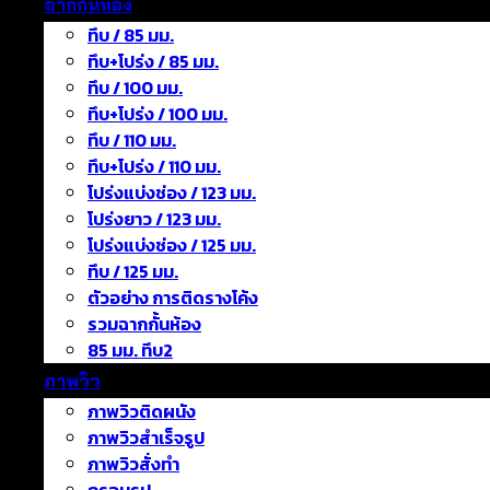
ฉากกั้นห้อง
ทึบ / 85 มม.
ทึบ+โปร่ง / 85 มม.
ทึบ / 100 มม.
ทึบ+โปร่ง / 100 มม.
ทึบ / 110 มม.
ทึบ+โปร่ง / 110 มม.
โปร่งแบ่งช่อง / 123 มม.
โปร่งยาว / 123 มม.
โปร่งแบ่งช่อง / 125 มม.
ทึบ / 125 มม.
ตัวอย่าง การติดรางโค้ง
รวมฉากกั้นห้อง
85 มม. ทึบ2
ภาพวิว
ภาพวิวติดผนัง
ภาพวิวสำเร็จรูป
ภาพวิวสั่งทำ