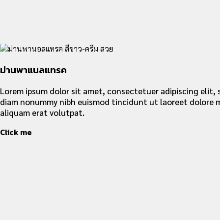
ม่านพาแนลแทรค
Lorem ipsum dolor sit amet, consectetuer adipiscing elit, 
diam nonummy nibh euismod tincidunt ut laoreet dolore
aliquam erat volutpat.
Click me