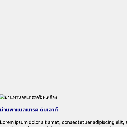
ม่านพาแนลแทรค ดิมเอาท์
Lorem ipsum dolor sit amet, consectetuer adipiscing eli