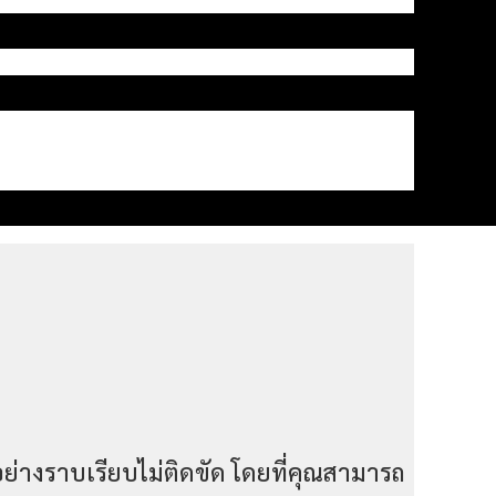
างราบเรียบไม่ติดขัด โดยที่คุณสามารถ