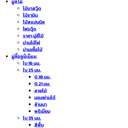
มู่ลี่ไม้
ไม้บาสวู๊ด
ไม้รามิน
ไม้สแปนนิช
โฟมวู๊ด
ราคา มู่ลี่ไม้
ม่านไม้ไผ่
ม่านเยื้อไม้
มู่ลี่อลูมิเนียม
ใบ 16 มม.
ใบ 25 มม.
0.18 มม.
0.21 มม.
ลายไม้
มองผ่านได้
ล้านนา
พรีเมี่ยม
ใบ 35 มม.
สีพื้น