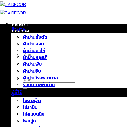
ข้าม
ไป
ยัง
เนื้อหา
หน้าแรก
ผ้าม่าน
บทความ
ผ้าม่านสั่งตัด
ติดต่อเรา
ผ้าม่านลอน
เกี่ยวกับเรา
ผ้าม่านตาไก่
ค้นหา:
ผ้าม่านหลุยส์
ผ้าม่านพับ
ผ้าม่านจีบ
ผ้าม่านโรงพยาบาล
ค้นหา:
รับตัดชายผ้าม่าน
มู่ลี่ไม้
ไม้บาสวู๊ด
ไม้รามิน
ไม้สแปนนิช
โฟมวู๊ด