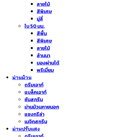
ลายไม้
สีพิเศษ
มู่ลี่
ใบ 50 มม.
สีพื้น
สีพิเศษ
ลายไม้
ล้านนา
มองผ่านได้
พรีเมี่ยม
ม่านม้วน
ดรีมเอาท์
แบล็คเอาท์
ซันสกรีน
ม่านม้วนภายนอก
แชงกรีล่า
เมจิกสกรีน
ม่านปรับแสง
ดรีมเอาท์