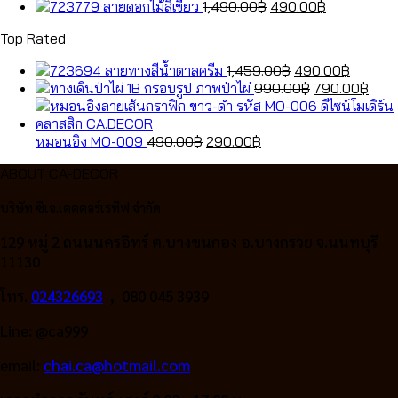
price
price
Original
Current
ลายดอกไม้สีเขียว
1,490.00
฿
490.00
฿
was:
is:
price
price
Top Rated
490.00฿.
290.00฿.
was:
is:
1,490.00฿.
490.00฿.
Original
Current
ลายทางสีน้ำตาลครีม
1,459.00
฿
490.00
฿
price
Original
price
Curr
กรอบรูป ภาพป่าไผ่
990.00
฿
790.00
฿
was:
price
is:
pric
1,459.00฿.
was:
490.00
is:
Original
Current
990.00฿.
790.
หมอนอิง MO-009
490.00
฿
290.00
฿
price
price
ABOUT CA-DECOR
was:
is:
490.00฿.
290.00฿.
บริษัท ซีเอ.เคคคอร์เรทีฟ จำกัด
129 หมู่ 2 ถนนนครอิทร์ ต.บางขนกอง อ.บางกรวย จ.นนทบุรี
11130
โทร.
024326693
, 080 045 3939
Line: @ca999
email:
chai.ca@hotmail.com