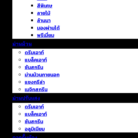
สีพิเศษ
ลายไม้
ล้านนา
มองผ่านได้
พรีเมี่ยม
ม่านม้วน
ดรีมเอาท์
แบล็คเอาท์
ซันสกรีน
ม่านม้วนภายนอก
แชงกรีล่า
เมจิกสกรีน
ม่านปรับแสง
ดรีมเอาท์
แบล็คเอาท์
ซันสกรีน
อลูมิเนียม
ฉากกั้นห้อง