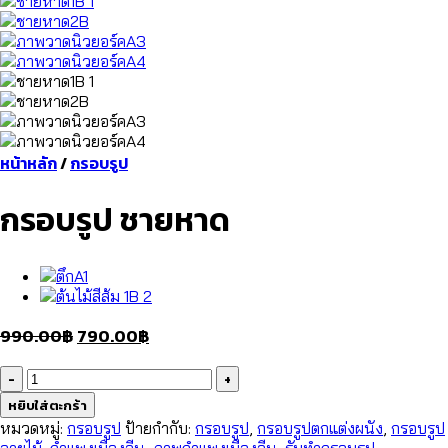
หน้าหลัก
/
กรอบรูป
กรอบรูป ชายหาด
Original
Current
990.00
฿
790.00
฿
price
price
จำนวน
was:
is:
กรอบ
หยิบใส่ตะกร้า
990.00฿.
790.00฿.
รูป
หมวดหมู่:
กรอบรูป
ป้ายกำกับ:
กรอบรูป
,
กรอบรูปตกแต่งผนัง
,
กรอบรูป
ลายไม้
,
กำแพงเมืองจีน
,
ภาพกำแพงเมืองจีน
,
รับทำกรอบรูป