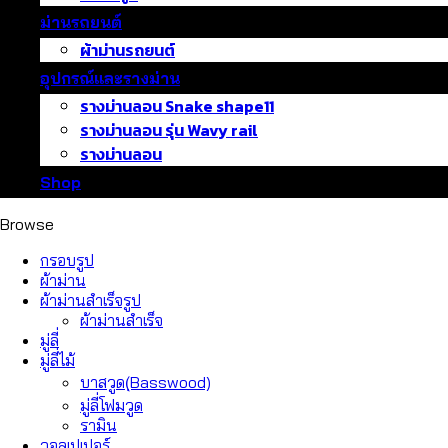
ม่านรถยนต์
ผ้าม่านรถยนต์
อุปกรณ์และรางม่าน
รางม่านลอน Snake shape11
รางม่านลอน รุ่น Wavy rail
รางม่านลอน
Shop
Browse
กรอบรูป
ผ้าม่าน
ผ้าม่านสำเร็จรูป
ผ้าม่านสำเร็จ
มู่ลี่
มู่ลี่ไม้
บาสวูด(ฺBasswood)
มู่ลี่โฟมวูด
รามิน
วอลเปเปอร์