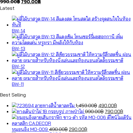
Original
Current
990.00
฿
790.00
฿
price
price
Latest
was:
is:
990.00฿.
790.00฿.
BW-14
BW-13
BW-12
BW-11
Best Selling
Original
Current
ลายทางสีน้ำตาลครีม
1,459.00
฿
490.00
฿
price
Original
price
Curr
กรอบรูป ภาพป่าไผ่
990.00
฿
790.00
฿
was:
price
is:
pric
1,459.00฿.
was:
490.00
is:
Original
Current
990.00฿.
790.
หมอนอิง MO-009
490.00
฿
290.00
฿