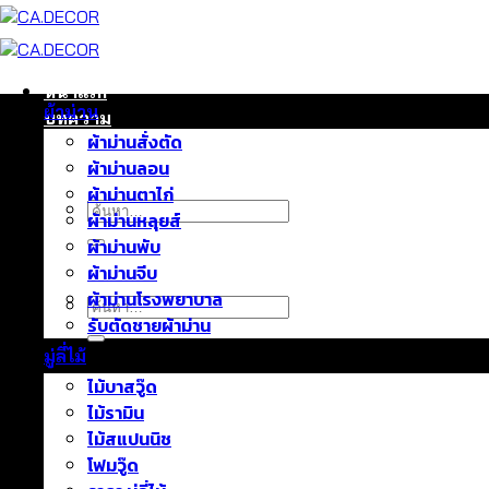
ข้าม
ไป
ยัง
เนื้อหา
หน้าแรก
ผ้าม่าน
บทความ
ผ้าม่านสั่งตัด
ติดต่อเรา
ผ้าม่านลอน
เกี่ยวกับเรา
ผ้าม่านตาไก่
ค้นหา:
ผ้าม่านหลุยส์
ผ้าม่านพับ
ผ้าม่านจีบ
ผ้าม่านโรงพยาบาล
ค้นหา:
รับตัดชายผ้าม่าน
มู่ลี่ไม้
ไม้บาสวู๊ด
ไม้รามิน
ไม้สแปนนิช
โฟมวู๊ด