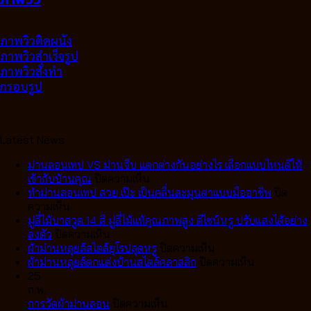
ภาพวิวติดผนัง
ภาพวิวสำเร็จรูป
ภาพวิวสั่งทำ
กรอบรูป
Latest News
ม่านลอนเทป VS ม่านจีบ แตกต่างกันอย่างไร เลือกแบบไหนดีให้
บน
เข้ากับบ้านคุณ
ปิดความเห็น
ม่าน
ทำม่านลอนเทป สวย เป๊ะ เป็นคลื่นละมุนตาแบบมืออาชีพ
ปิด
บน
ลอน
ความเห็น
ทำ
เทป
มู่ลี่ไม้บาสวูด 14 สี มู่ลี่ไม้แท้คุณภาพสูง ดีไซน์หรู ปรับแสงได้อย่าง
ม่าน
บน
VS
ลงตัว
ปิดความเห็น
ลอน
มู่ลี่
ม่าน
บน
ผ้าม่านหลุยส์สไตล์ยุโรปสุดหรู
ปิดความเห็น
เทป
ไม้
จีบ
ผ้า
บน
ผ้าม่านหลุยส์ตกแต่งบ้านสไตล์คลาสสิก
ปิดความเห็น
สวย
บา
แตก
ม่าน
ผ้า
25
เป๊ะ
สวูด
ต่าง
หลุยส์
ม่าน
ก.พ.
เป็น
14
กัน
บน
สไตล์
หลุยส์
การวัดผ้าม่านลอน
ปิดความเห็น