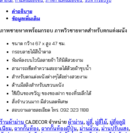
ชายหาด
ชิ้น
คำอธิบาย
ข้อมูลเพิ่มเติม
ภาพชายหาดพร้อมกรอบ ภาพวิวชายหาดสำหรับตกแต่งผนัง
ขนาด กว้าง 67 x สูง 47 ซม.
กรอบลายไม้สีน้ำตาล
พิมพ์ลงบนไวนิลลายผ้า ให้มิติสวยงาม
สามารถเช็ดทำความสะอาดได้ด้วยผ้าชุบน้ำ
สำหรับตกแต่งผนังต่างๆได้อย่างสวยงาม
ด้านมีสลิงสำหรับแขวนผนัง
ใช้เป็นของขวัญ ของขอ
งฝาก ของที่ระลึกได้
สั่งจำนวนมาก มีส่วนลดพิเศษ
สอบถามลายละเอียด โทร. 092 323 1188
ร้านผ้าม่าน
CA.DECOR
จำหน่าย
ผ้าม่าน
,
มู่ลี่
,
มู่ลี่ไม้
,
มู่ลี่อลูมิ
เนียม
,
ฉากกั้นห้อง
,
ฉากกั้นห้องญี่ปุ่น
,
ม่านม้วน
,
ม่านปรับแสง
,