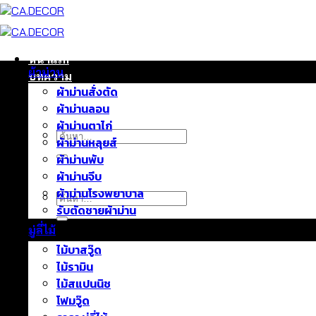
ข้าม
ไป
ยัง
เนื้อหา
หน้าแรก
ผ้าม่าน
บทความ
ผ้าม่านสั่งตัด
ติดต่อเรา
ผ้าม่านลอน
เกี่ยวกับเรา
ผ้าม่านตาไก่
ค้นหา:
ผ้าม่านหลุยส์
ผ้าม่านพับ
ผ้าม่านจีบ
ผ้าม่านโรงพยาบาล
ค้นหา:
รับตัดชายผ้าม่าน
มู่ลี่ไม้
ไม้บาสวู๊ด
ไม้รามิน
ไม้สแปนนิช
โฟมวู๊ด