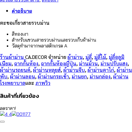
สี
คำอธิบาย
ทอง
ชิ้น
ตะขอเกี่ยวสายรวบม่าน
สีทองเงา
สำหรับแขวนสายรวบม่านและรวบเก็บผ้าม่าน
วัสดุทำมาจากพลาสติกเกรด A
ร้านผ้าม่าน
CA.DECOR
จำหน่าย
ผ้าม่าน
,
มู่ลี่
,
มู่ลี่ไม้
,
มู่ลี่อลูมิ
เนียม
,
ฉากกั้นห้อง
,
ฉากกั้นห้องญี่ปุ่น
,
ม่านม้วน
,
ม่านปรับแสง
,
ผ้าม่านรถยนต์
,
ผ้าม่านหลุยส์
,
ผ้าม่านจีบ
,
ผ้าม่านตาไก่
,
ผ้าม่าน
พับ
,
ผ้าม่านลอน
,
ผ้าม่านกระเช้า
,
ม่านยก
,
ม่านกล่อง
,
ผ้าม่าน
โรงพยาบาล
และ
ภาพวิว
สินค้าที่เกี่ยวข้อง
ลดราคา!