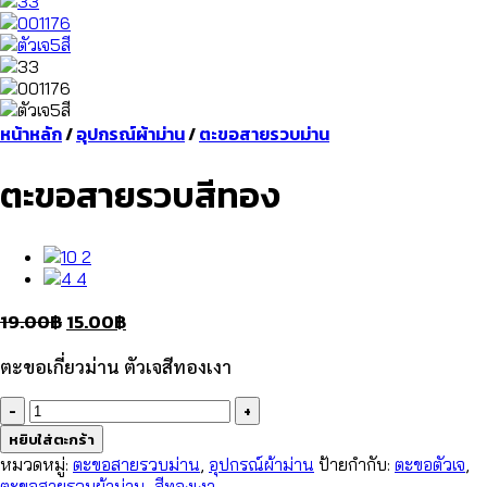
หน้าหลัก
/
อุปกรณ์ผ้าม่าน
/
ตะขอสายรวบม่าน
ตะขอสายรวบสีทอง
Original
Current
19.00
฿
15.00
฿
price
price
ตะขอเกี่ยวม่าน ตัวเจสีทองเงา
was:
is:
19.00฿.
15.00฿.
จำนวน
ตะขอ
หยิบใส่ตะกร้า
สาย
หมวดหมู่:
ตะขอสายรวบม่าน
,
อุปกรณ์ผ้าม่าน
ป้ายกำกับ:
ตะขอตัวเจ
,
รวบ
ตะขอสายรวบผ้าม่าน
,
สีทองเงา