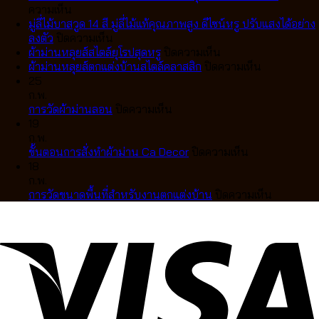
บน
ลอน
ความเห็น
ทำ
เทป
มู่ลี่ไม้บาสวูด 14 สี มู่ลี่ไม้แท้คุณภาพสูง ดีไซน์หรู ปรับแสงได้อย่าง
ม่าน
บน
VS
ลงตัว
ปิดความเห็น
ลอน
มู่ลี่
ม่าน
บน
ผ้าม่านหลุยส์สไตล์ยุโรปสุดหรู
ปิดความเห็น
เทป
ไม้
จีบ
ผ้า
บน
ผ้าม่านหลุยส์ตกแต่งบ้านสไตล์คลาสสิก
ปิดความเห็น
สวย
บา
แตก
ม่าน
ผ้า
25
เป๊ะ
สวูด
ต่าง
หลุยส์
ม่าน
ก.พ.
เป็น
14
กัน
บน
สไตล์
หลุยส์
การวัดผ้าม่านลอน
ปิดความเห็น
คลื่น
สี
อย่างไร
การ
ยุโรป
ตกแต่ง
19
ละมุน
มู่ลี่
เลือก
วัด
สุด
บ้าน
ก.พ.
ตา
ไม้
แบบ
ผ้า
หรู
บน
สไตล์
ขั้นตอนการสั่งทำผ้าม่าน Ca Decor
ปิดความเห็น
แบบ
แท้
ไหน
ม่าน
ขั้น
คลาส
18
มือ
คุณภาพ
ดี
ลอน
ตอน
สิก
ก.พ.
อาชีพ
สูง
ให้
การ
บน
การวัดขนาดพื้นที่สำหรับงานตกแต่งบ้าน
ปิดความเห็น
ดีไซน์
เข้า
สั่ง
การ
หรู
กับ
ทำ
วัด
ปรับ
บ้าน
ผ้า
ขนาด
แสง
คุณ
ม่าน
พื้นที่
ได้
Ca
สำหรับ
อย่าง
Decor
งาน
ลงตัว
ตกแต่ง
บ้าน