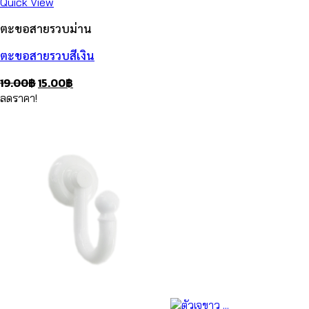
Quick View
ตะขอสายรวบม่าน
ตะขอสายรวบสีเงิน
Original
Current
19.00
฿
15.00
฿
price
price
ลดราคา!
was:
is:
19.00฿.
15.00฿.