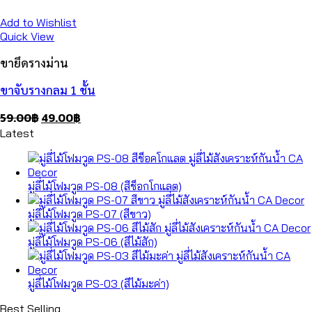
Add to Wishlist
Quick View
ขายึดรางม่าน
ขาจับรางกลม 1 ชั้น
Original
Current
59.00
฿
49.00
฿
price
price
Latest
was:
is:
59.00฿.
49.00฿.
มู่ลี่ไม้โฟมวูด PS-08 (สีช็อกโกแลต)
มู่ลี่ไม้โฟมวูด PS-07 (สีขาว)
มู่ลี่ไม้โฟมวูด PS-06 (สีไม้สัก)
มู่ลี่ไม้โฟมวูด PS-03 (สีไม้มะค่า)
Best Selling