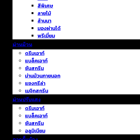
สีพิเศษ
ลายไม้
ล้านนา
มองผ่านได้
พรีเมี่ยม
ม่านม้วน
ดรีมเอาท์
แบล็คเอาท์
ซันสกรีน
ม่านม้วนภายนอก
แชงกรีล่า
เมจิกสกรีน
ม่านปรับแสง
ดรีมเอาท์
แบล็คเอาท์
ซันสกรีน
อลูมิเนียม
ฉากกั้นห้อง