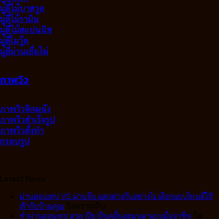
มู่ลี่ไม้บาสวูด
มู่ลี่ไม้รามิน
มู่ลี่ไม้สแปนนิช
มู่ลี่โมวู๊ด
มู่ลี่ม่านเยื่อไผ่
ภาพวิว
ภาพวิวติดผนัง
ภาพวิวสำเร็จรูป
ภาพวิวสั่งทำ
กรอบรูป
Latest News
ม่านลอนเทป VS ม่านจีบ แตกต่างกันอย่างไร เลือกแบบไหนดีให้
บน
เข้ากับบ้านคุณ
ปิดความเห็น
ม่าน
ทำม่านลอนเทป สวย เป๊ะ เป็นคลื่นละมุนตาแบบมืออาชีพ
ปิด