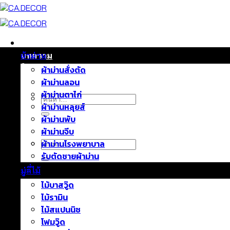
ข้าม
ไป
ยัง
เนื้อหา
หน้าแรก
บทความ
ผ้าม่าน
ติดต่อเรา
ผ้าม่านสั่งตัด
เกี่ยวกับเรา
ผ้าม่านลอน
ผ้าม่านตาไก่
ค้นหา:
ผ้าม่านหลุยส์
ผ้าม่านพับ
ผ้าม่านจีบ
ค้นหา:
ผ้าม่านโรงพยาบาล
รับตัดชายผ้าม่าน
มู่ลี่ไม้
ไม้บาสวู๊ด
ไม้รามิน
ไม้สแปนนิช
โฟมวู๊ด