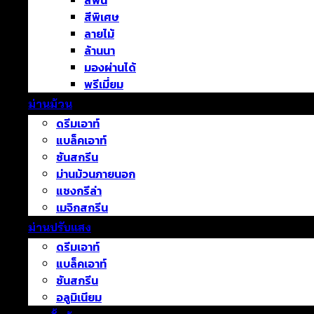
สีพื้น
สีพิเศษ
ลายไม้
ล้านนา
มองผ่านได้
พรีเมี่ยม
ม่านม้วน
ดรีมเอาท์
แบล็คเอาท์
ซันสกรีน
ม่านม้วนภายนอก
แชงกรีล่า
เมจิกสกรีน
ม่านปรับแสง
ดรีมเอาท์
แบล็คเอาท์
ซันสกรีน
อลูมิเนียม