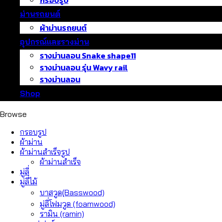
กรอบรูป
ม่านรถยนต์
ผ้าม่านรถยนต์
อุปกรณ์และรางม่าน
รางม่านลอน Snake shape11
รางม่านลอน รุ่น Wavy rail
รางม่านลอน
Shop
Browse
กรอบรูป
ผ้าม่าน
ผ้าม่านสำเร็จรูป
ผ้าม่านสำเร็จ
มู่ลี่
มู่ลี่ไม้
บาสวูด(ฺBasswood)
มู่ลี่โฟมวูด (foamwood)
รามิน (ramin)