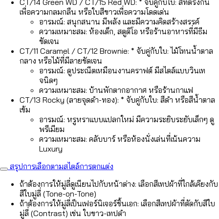
CT/14 Green WD / CT/15 Red WD: * จับคู่กับใบ: สีที่ตรงกัน
เพื่อความกลมกลืน หรือใบสีขาวเพื่อความโดดเด่น
อารมณ์: สนุกสนาน มีพลัง และมีความคิดสร้างสรรค์
ความเหมาะสม: ห้องเด็ก, สตูดิโอ หรือร้านอาหารที่มีธีม
ชัดเจน
CT/11 Caramel / CT/12 Brownie: * จับคู่กับใบ: ไม้โทนน้ำตาล
กลาง หรือไม้ที่มีลายชัดเจน
อารมณ์: ดูประณีตเหมือนงานคราฟต์ มีสไตล์แบบวินเท
จนิดๆ
ความเหมาะสม: บ้านพักตากอากาศ หรือร้านกาแฟ
CT/13 Rocky (ลายจุดดำ-ทอง): * จับคู่กับใบ: สีดำ หรือสีน้ำตาล
เข้ม
อารมณ์: หรูหราแบบแปลกใหม่ มีความระยิบระยับเล็กๆ ดู
พรีเมียม
ความเหมาะสม: คลับบาร์ หรือห้องนั่งเล่นที่เน้นความ
Luxury
สรุปการเลือกตามสไตล์การตกแต่ง
ถ้าต้องการให้มู่ลี่ดูเนียนไปกับหน้าต่าง: เลือกสีเทปผ้าที่ใกล้เคียงกับ
สีใบมู่ลี่ (Tone-on-Tone)
ถ้าต้องการให้มู่ลี่เป็นเฟอร์นิเจอร์ชิ้นเอก: เลือกสีเทปผ้าที่ตัดกับสีใบ
มู่ลี่ (Contrast) เช่น ใบขาว-เทปดำ