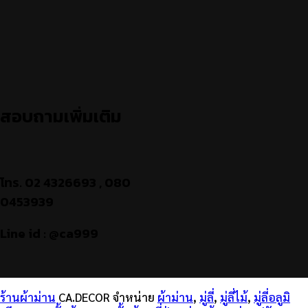
สอบถามเพิ่มเติม
โทร. 02 4326693 , 080
0453939
Line id : @ca999
ร้านผ้าม่าน
CA.DECOR จำหน่าย
ผ้าม่าน
,
มู่ลี่
,
มู่ลี่ไม้
,
มู่ลี่อลูมิ