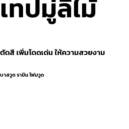
เทปมู่ลี่ไม้
ตัดสี เพิ่มโดดเด่น ให้ความสวยงาม
บาสวูด
รามิน
โฟมวูด