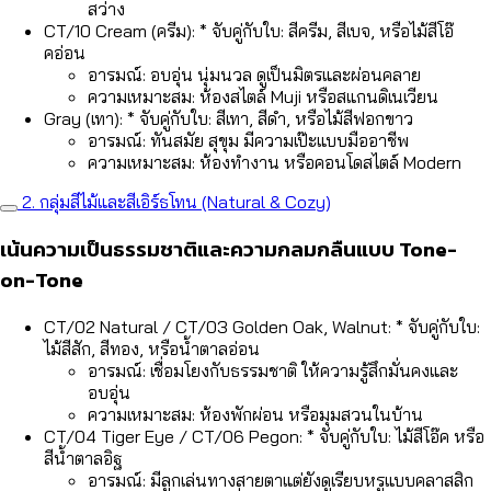
สว่าง
CT/10 Cream (ครีม): * จับคู่กับใบ: สีครีม, สีเบจ, หรือไม้สีโอ๊
คอ่อน
อารมณ์: อบอุ่น นุ่มนวล ดูเป็นมิตรและผ่อนคลาย
ความเหมาะสม: ห้องสไตล์ Muji หรือสแกนดิเนเวียน
Gray (เทา): * จับคู่กับใบ: สีเทา, สีดำ, หรือไม้สีฟอกขาว
อารมณ์: ทันสมัย สุขุม มีความเป๊ะแบบมืออาชีพ
ความเหมาะสม: ห้องทำงาน หรือคอนโดสไตล์ Modern
2. กลุ่มสีไม้และสีเอิร์ธโทน (Natural & Cozy)
เน้นความเป็นธรรมชาติและความกลมกลืนแบบ Tone-
on-Tone
CT/02 Natural / CT/03 Golden Oak, Walnut: * จับคู่กับใบ:
ไม้สีสัก, สีทอง, หรือน้ำตาลอ่อน
อารมณ์: เชื่อมโยงกับธรรมชาติ ให้ความรู้สึกมั่นคงและ
อบอุ่น
ความเหมาะสม: ห้องพักผ่อน หรือมุมสวนในบ้าน
CT/04 Tiger Eye / CT/06 Pegon: * จับคู่กับใบ: ไม้สีโอ๊ค หรือ
สีน้ำตาลอิฐ
อารมณ์: มีลูกเล่นทางสายตาแต่ยังดูเรียบหรูแบบคลาสสิก