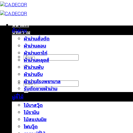
ข้าม
ไป
ยัง
เนื้อหา
หน้าแรก
ผ้าม่าน
บทความ
ผ้าม่านสั่งตัด
ติดต่อเรา
ผ้าม่านลอน
เกี่ยวกับเรา
ผ้าม่านตาไก่
ค้นหา:
ผ้าม่านหลุยส์
ผ้าม่านพับ
ผ้าม่านจีบ
ผ้าม่านโรงพยาบาล
ค้นหา:
รับตัดชายผ้าม่าน
มู่ลี่ไม้
ไม้บาสวู๊ด
ไม้รามิน
ไม้สแปนนิช
โฟมวู๊ด