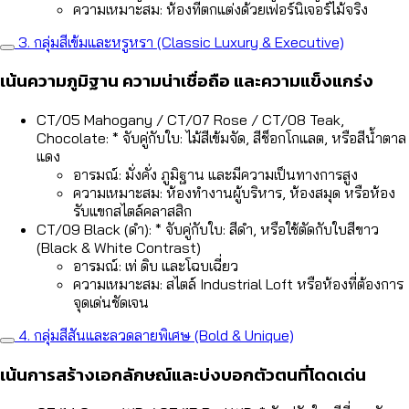
ความเหมาะสม: ห้องที่ตกแต่งด้วยเฟอร์นิเจอร์ไม้จริง
3. กลุ่มสีเข้มและหรูหรา (Classic Luxury & Executive)
เน้นความภูมิฐาน ความน่าเชื่อถือ และความแข็งแกร่ง
CT/05 Mahogany / CT/07 Rose / CT/08 Teak,
Chocolate: * จับคู่กับใบ: ไม้สีเข้มจัด, สีช็อกโกแลต, หรือสีน้ำตาล
แดง
อารมณ์: มั่งคั่ง ภูมิฐาน และมีความเป็นทางการสูง
ความเหมาะสม: ห้องทำงานผู้บริหาร, ห้องสมุด หรือห้อง
รับแขกสไตล์คลาสสิก
CT/09 Black (ดำ): * จับคู่กับใบ: สีดำ, หรือใช้ตัดกับใบสีขาว
(Black & White Contrast)
อารมณ์: เท่ ดิบ และโฉบเฉี่ยว
ความเหมาะสม: สไตล์ Industrial Loft หรือห้องที่ต้องการ
จุดเด่นชัดเจน
4. กลุ่มสีสันและลวดลายพิเศษ (Bold & Unique)
เน้นการสร้างเอกลักษณ์และบ่งบอกตัวตนที่โดดเด่น