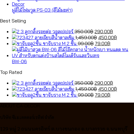
มู่ลี่ไม้โฟมวูด PS-03 (สีไม้มะค่า)
Best Selling
Original
Current
ลูกกลิ้งรอยต่อ วอลเปเปอร์
350.00
฿
290.00
฿
price
Original
price
Current
ลายเรียบสีน้ำตาลเข้ม
1,459.00
฿
450.00
฿
was:
Original
price
Current
is:
price
ขาจับราง M 2 ชั้น
99.00
฿
79.00
฿
350.00฿.
price
was:
price
290.00฿.
is:
was:
1,459.00฿.
is:
450.00฿
99.00฿.
79.00฿.
BW-06
Top Rated
Original
Current
ลูกกลิ้งรอยต่อ วอลเปเปอร์
350.00
฿
290.00
฿
price
Original
price
Current
ลายเรียบสีน้ำตาลเข้ม
1,459.00
฿
450.00
฿
was:
Original
price
Current
is:
price
ขาจับราง M 2 ชั้น
99.00
฿
79.00
฿
350.00฿.
price
was:
price
290.00฿.
is:
ABOUT CA-DECOR
was:
1,459.00฿.
is:
450.00฿
99.00฿.
79.00฿.
บริษัท ซีเอ.เคคคอร์เรทีฟ จำกัด
129 หมู่ 2 ถนนนครอิทร์ ต.บางขนกอง อ.บางกรวย จ.นนทบุรี