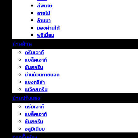
สีพิเศษ
ลายไม้
ล้านนา
มองผ่านได้
พรีเมี่ยม
ม่านม้วน
ดรีมเอาท์
แบล็คเอาท์
ซันสกรีน
ม่านม้วนภายนอก
แชงกรีล่า
เมจิกสกรีน
ม่านปรับแสง
ดรีมเอาท์
แบล็คเอาท์
ซันสกรีน
อลูมิเนียม
ฉากกั้นห้อง